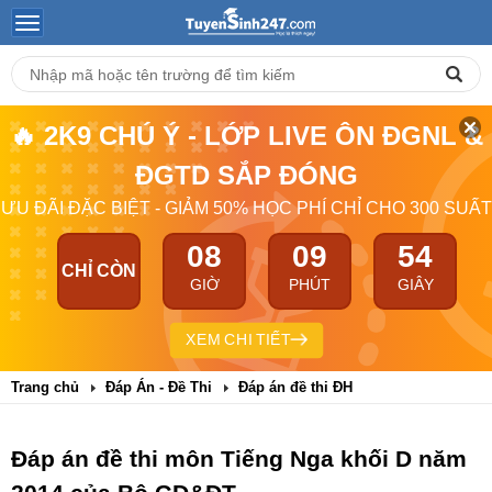
🔥 2K9 CHÚ Ý - LỚP LIVE ÔN ĐGNL &
ĐGTD SẮP ĐÓNG
ƯU ĐÃI ĐẶC BIỆT - GIẢM 50% HỌC PHÍ CHỈ CHO 300 SUẤT
08
09
53
CHỈ CÒN
GIỜ
PHÚT
GIÂY
XEM CHI TIẾT
Trang chủ
Đáp Án - Đề Thi
Đáp án đề thi ĐH
Đáp án đề thi môn Tiếng Nga khối D năm