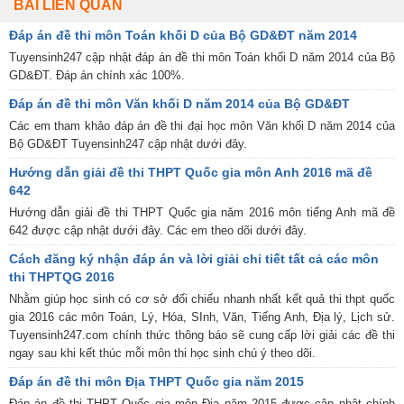
BÀI LIÊN QUAN
Đáp án đề thi môn Toán khối D của Bộ GD&ĐT năm 2014
Tuyensinh247 cập nhật đáp án đề thi môn Toán khối D năm 2014 của Bộ
GD&ĐT. Đáp án chính xác 100%.
Đáp án đề thi môn Văn khối D năm 2014 của Bộ GD&ĐT
Các em tham khảo đáp án đề thi đại học môn Văn khối D năm 2014 của
Bộ GD&ĐT Tuyensinh247 cập nhật dưới đây.
Hướng dẫn giải đề thi THPT Quốc gia môn Anh 2016 mã đề
642
Hướng dẫn giải đề thi THPT Quốc gia năm 2016 môn tiếng Anh mã đề
642 được cập nhật dưới đây. Các em theo dõi dưới đây.
Cách đăng ký nhận đáp án và lời giải chi tiết tất cả các môn
thi THPTQG 2016
Nhằm giúp học sinh có cơ sở đối chiếu nhanh nhất kết quả thi thpt quốc
gia 2016 các môn Toán, Lý, Hóa, SInh, Văn, Tiếng Anh, Địa lý, Lịch sử.
Tuyensinh247.com chính thức thông báo sẽ cung cấp lời giải các đề thi
ngay sau khi kết thúc mỗi môn thi học sinh chú ý theo dõi.
Đáp án đề thi môn Địa THPT Quốc gia năm 2015
Đáp án đề thi THPT Quốc gia môn Địa năm 2015 được cập nhật chính