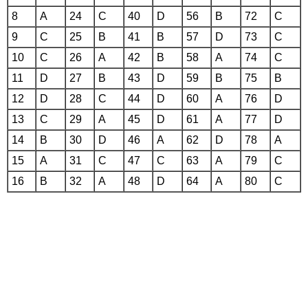
8
A
24
C
40
D
56
B
72
C
9
C
25
B
41
B
57
D
73
C
10
C
26
A
42
B
58
A
74
C
11
D
27
B
43
D
59
B
75
B
12
D
28
C
44
D
60
A
76
D
13
C
29
A
45
D
61
A
77
D
14
B
30
D
46
A
62
D
78
A
15
A
31
C
47
C
63
A
79
C
16
B
32
A
48
D
64
A
80
C