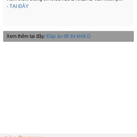
-
TẠI ĐÂY
Xem thêm tại đây:
Đáp án đề thi khối D