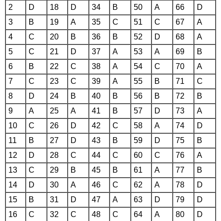
2
D
18
D
34
B
50
A
66
D
3
B
19
A
35
C
51
C
67
A
4
C
20
B
36
B
52
D
68
A
5
C
21
D
37
A
53
A
69
B
6
B
22
C
38
A
54
C
70
A
7
C
23
C
39
A
55
B
71
C
8
D
24
B
40
B
56
B
72
B
9
A
25
A
41
B
57
D
73
A
10
C
26
D
42
C
58
A
74
D
11
B
27
D
43
B
59
D
75
B
12
D
28
C
44
C
60
C
76
A
13
C
29
B
45
B
61
A
77
B
14
D
30
A
46
C
62
A
78
D
15
B
31
D
47
A
63
D
79
D
16
C
32
C
48
C
64
A
80
D