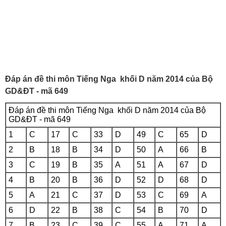
Đáp án đề thi môn Tiếng Nga khối D năm 2014 của Bộ
GD&ĐT - mã 649
Đáp án đề thi môn Tiếng Nga khối D năm 2014 của Bộ
GD&ĐT - mã 649
1
C
17
C
33
D
49
C
65
D
2
B
18
B
34
D
50
A
66
B
3
C
19
B
35
A
51
A
67
D
4
B
20
B
36
D
52
D
68
D
5
A
21
C
37
D
53
C
69
A
6
D
22
B
38
C
54
B
70
D
7
B
23
C
39
C
55
A
71
A