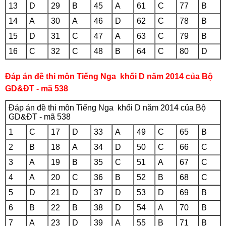
13
D
29
B
45
A
61
C
77
B
14
A
30
A
46
D
62
C
78
B
15
D
31
C
47
A
63
C
79
B
16
C
32
C
48
B
64
C
80
D
Đáp án đề thi môn Tiếng Nga khối D năm 2014 của Bộ
GD&ĐT - mã 538
Đáp án đề thi môn Tiếng Nga khối D năm 2014 của Bộ
GD&ĐT - mã 538
1
C
17
D
33
A
49
C
65
B
2
B
18
A
34
D
50
C
66
C
3
A
19
B
35
C
51
A
67
C
4
A
20
C
36
B
52
B
68
C
5
D
21
D
37
D
53
D
69
B
6
B
22
B
38
D
54
A
70
B
7
A
23
D
39
A
55
B
71
B