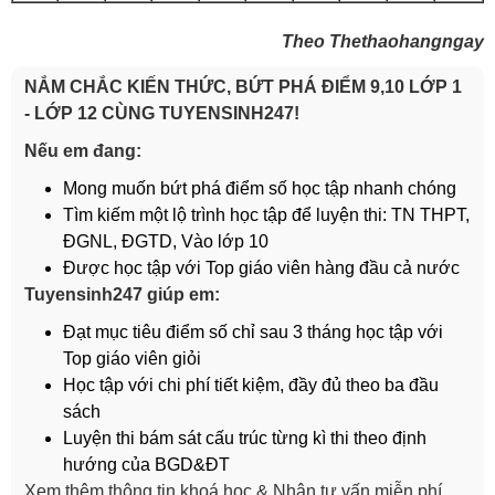
Theo Thethaohangngay
NẮM CHẮC KIẾN THỨC, BỨT PHÁ ĐIỂM 9,10 LỚP 1
- LỚP 12 CÙNG TUYENSINH247!
Nếu em đang:
Mong muốn bứt phá điểm số học tập nhanh chóng
Tìm kiếm một lộ trình học tập để luyện thi: TN THPT,
ĐGNL, ĐGTD, Vào lớp 10
Được học tập với Top giáo viên hàng đầu cả nước
Tuyensinh247 giúp em:
Đạt mục tiêu điểm số chỉ sau 3 tháng học tập với
Top giáo viên giỏi
Học tập với chi phí tiết kiệm, đầy đủ theo ba đầu
sách
Luyện thi bám sát cấu trúc từng kì thi theo định
hướng của BGD&ĐT
Xem thêm thông tin khoá học & Nhận tư vấn miễn phí