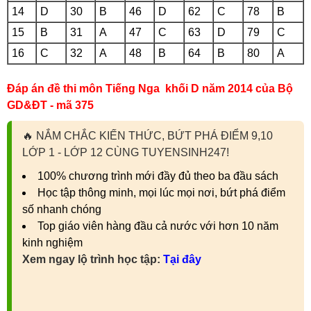
14
D
30
B
46
D
62
C
78
B
15
B
31
A
47
C
63
D
79
C
16
C
32
A
48
B
64
B
80
A
Đáp án đề thi môn Tiếng Nga khối D năm 2014 của Bộ
GD&ĐT - mã 375
🔥
NẮM CHẮC KIẾN THỨC, BỨT PHÁ ĐIỂM 9,10
LỚP 1 - LỚP 12 CÙNG TUYENSINH247!
100% chương trình mới đầy đủ theo ba đầu sách
Học tập thông minh, mọi lúc mọi nơi, bứt phá điểm
số nhanh chóng
Top giáo viên hàng đầu cả nước với hơn 10 năm
kinh nghiệm
Xem ngay lộ trình học tập:
Tại đây