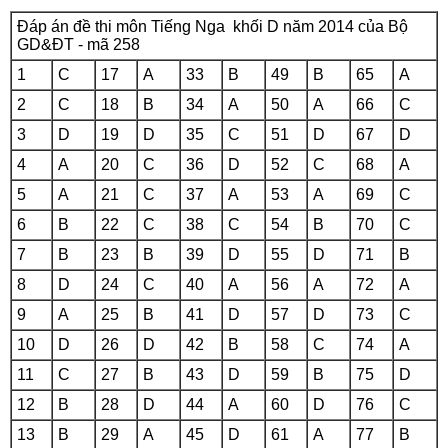
Đáp án đề thi môn Tiếng Nga khối D năm 2014 của Bộ
GD&ĐT - mã 258
1
C
17
A
33
B
49
B
65
A
2
C
18
B
34
A
50
A
66
C
3
D
19
D
35
C
51
D
67
D
4
A
20
C
36
D
52
C
68
A
5
A
21
C
37
A
53
A
69
C
6
B
22
C
38
C
54
B
70
C
7
B
23
B
39
D
55
D
71
B
8
D
24
C
40
A
56
A
72
A
9
A
25
B
41
D
57
D
73
C
10
D
26
D
42
B
58
C
74
A
11
C
27
B
43
D
59
B
75
D
12
B
28
D
44
A
60
D
76
C
13
B
29
A
45
D
61
A
77
B