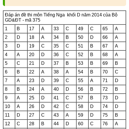
Đáp án đề thi môn Tiếng Nga khối D năm 2014 của Bộ
GD&ĐT - mã 375
1
B
17
A
33
C
49
C
65
A
2
D
18
A
34
B
50
D
66
A
3
D
19
C
35
C
51
B
67
A
4
A
20
D
36
C
52
B
68
A
5
C
21
D
37
B
53
B
69
B
6
B
22
A
38
A
54
B
70
C
7
A
23
D
39
C
55
A
71
D
8
B
24
A
40
D
56
B
72
B
9
A
25
D
41
C
57
B
73
D
10
A
26
D
42
C
58
D
74
D
11
D
27
C
43
A
59
D
75
B
12
C
28
B
44
D
60
C
76
A