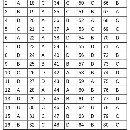
2
A
18
C
34
C
50
C
66
B
3
B
19
A
35
C
51
B
67
A
4
D
20
A
36
B
52
A
68
C
5
C
21
C
37
A
53
C
69
C
6
A
22
A
38
D
54
B
70
D
7
D
23
A
39
C
55
D
71
A
8
D
24
A
40
D
56
D
72
B
9
B
25
B
41
B
57
D
73
C
10
C
26
D
42
A
58
B
74
D
11
D
27
D
43
B
59
A
75
C
12
A
28
A
44
A
60
B
76
B
13
D
29
D
45
B
61
C
77
D
14
B
30
C
46
A
62
B
78
A
15
A
31
C
47
B
63
D
79
C
16
B
32
C
48
D
64
B
80
C