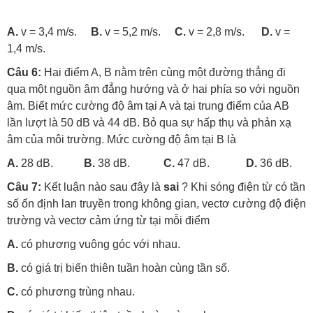
A.
v = 3,4 m/s.
B.
v = 5,2 m/s.
C.
v = 2,8 m/s.
D.
v =
1,4 m/s.
Câu 6:
Hai điểm A, B nằm trên cùng một đường thẳng đi
qua một nguồn âm đẳng hướng và ở hai phía so với nguồn
âm. Biết mức cường độ âm tại A và tại trung điểm của AB
lần lượt là 50 dB và 44 dB. Bỏ qua sự hấp thụ và phản xạ
âm của môi trường. Mức cường độ âm tại B là
A.
28 dB.
B.
38 dB.
C.
47 dB.
D.
36 dB.
Câu 7:
Kết luận nào sau đây là
sai
? Khi sóng điện từ có tần
số ổn định lan truyền trong không gian, vectơ cường độ điện
trường và vectơ cảm ứng từ tại mỗi điểm
A.
có phương vuông góc với nhau.
B.
có giá trị biến thiên tuần hoàn cùng tần số.
C.
có phương trùng nhau.