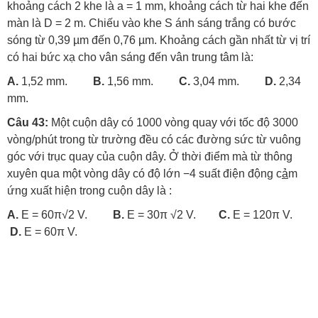
khoảng cách 2 khe là a = 1 mm, khoảng cách từ hai khe đến
màn là D = 2 m. Chiếu vào khe S ánh sáng trắng có bước
sóng từ 0,39 µm đến 0,76 µm. Khoảng cách gần nhất từ vị trí
có hai bức xạ cho vân sáng đến vân trung tâm là:
A.
1,52 mm.
B.
1,56 mm.
C.
3,04 mm.
D.
2,34
mm.
Câu 43:
Một cuộn dây có 1000 vòng quay với tốc độ 3000
vòng/phút trong từ trường đều có các đường sức từ vuông
góc với trục quay của cuộn dây. Ở thời điểm mà từ thông
xuyên qua một vòng dây có độ lớn −4 suất điện động c
ả
m
ứng xuất hiện trong cuộn dây là :
A.
E = 60π√2 V.
B.
E = 30π √2 V.
C.
E = 120π V.
D.
E = 60π V.