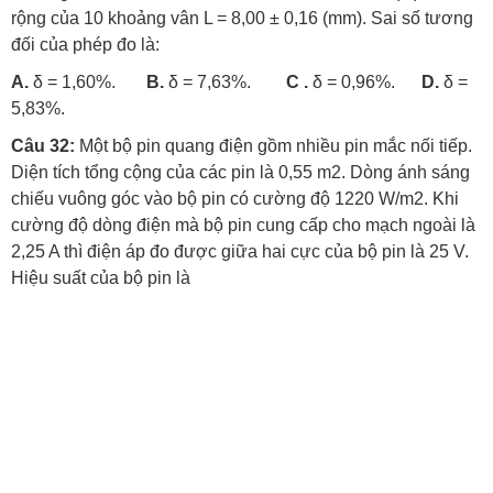
rộng của 10 khoảng vân L = 8,00 ± 0,16 (mm). Sai số tương
đối của phép đo là:
A.
δ = 1,60%.
B.
δ = 7,63%.
C .
δ = 0,96%.
D.
δ =
5,83%.
Câu 32:
Một bộ pin quang điện gồm nhiều pin mắc nối tiếp.
Diện tích tổng cộng của các pin là 0,55 m2. Dòng ánh sáng
chiếu vuông góc vào bộ pin có cường độ 1220 W/m2. Khi
cường độ dòng điện mà bộ pin cung cấp cho mạch ngoài là
2,25 A thì điện áp đo được giữa hai cực của bộ pin là 25 V.
Hiệu suất của bộ pin là