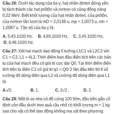
Câu 26:
Dưới tác dụng của tia γ, hạt nhân đơteri đứng yên
bị tách thành các hạt prôtôn và nơtron có cùng động năng
0,22 MeV. Biết khối lượng của hạt nhân đơteri, của prôtôn,
của nơtron lần lượt là mD = 2,0136 u, mp = 1,0073 u, mn =
1,0087 u. Tần số của tia γ là:
A.
5,43.1020 Hz.
B.
4,65.1020 Hz.
C.
3,45.1020 Hz.
D.
6,46.1020 Hz.
Câu 27:
Xét hai mạch dao động lí tưởng L1C1 và L2C2 với
C1 = C2, L1 = 4L2. Thời điểm ban đầu điện tích trên các bản
tụ của hai mạch đều có giá trị cực đại Q0. Tại thời điểm điện
tích trên tụ điện C1 có giá trị q1 = Q0/ 2 lần đầu tiên thì tỉ số
cường độ dòng điện qua L2 và cường độ dòng điện qua L1
là
A.√
2.
B.
1.
C.
2√2 .
D.
2.
Câu 28:
Một lò xo nhẹ có độ cứng 100 N/m, đầu trên gắn cố
định còn đầu dưới treo quả cầu nhỏ có khối lượng m = 1 kg
sao cho vật có thể dao động không ma sát theo phương