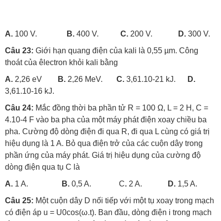
A.
100 V.
B.
400 V.
C.
200 V.
D.
300 V.
Câu 23:
Giới hạn quang điện của kali là 0,55 µm. Công
thoát của êlectron khỏi kali bằng
A.
2,26 eV
B.
2,26 MeV.
C.
3,61.10-21 kJ.
D.
3,61.10-16 kJ.
Câu 24:
Mắc đồng thời ba phần tử R = 100 Ω, L = 2 H, C =
4.10-4 F vào ba pha của một máy phát điện xoay chiều ba
pha. Cường độ dòng điện đi qua R, đi qua L cùng có giá trị
hiệu dụng là 1 A. Bỏ qua điện trở của các cuộn dây trong
phần ứng của máy phát. Giá trị hiệu dụng của cường độ
dòng điện qua tụ C là
A.
1 A.
B.
0,5 A. C
.
2 A.
D.
1,5 A.
Câu 25:
Một cuộn dây D nối tiếp với một tụ xoay trong mạch
có điện áp u = U0cos(ω.t). Ban đầu, dòng điện i trong mạch