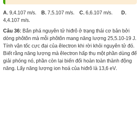
A.
9,4.107 m/s.
B.
7,5.107 m/s.
C.
6,6.107 m/s.
D.
4,4.107 m/s.
Câu 36:
Bắn phá nguyên tử hiđrô ở trạng thái cơ bản bởi
dòng phôtôn mà mỗi phôtôn mang năng lượng 25,5.10-19 J.
Tính vận tốc cực đại của êlectron khi rời khỏi nguyên tử đó.
Biết rằng năng lượng mà êlectron hấp thụ một phần dùng để
giải phóng nó, phần còn lại biến đổi hoàn toàn thành động
năng. Lấy năng lượng ion hoá của hiđrô là 13,6 eV.