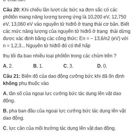
Câu 20:
Khi chiếu lần lượt các bức xạ đơn sắc có các
phôtôn mang năng lượng tương ứng là 10,200 eV, 12,750
eV, 13,060 eV vào nguyên tử hiđrô ở trạng thái cơ bản. Biết
các mức năng lượng của nguyên tử hiđrô ở trạng thái dừng
được xác định bằng các công thức: En = − 13,6/n2 (eV) với
n = 1,2,3... Nguyên tử hiđrô đó có thể hấp
thụ tối đa bao nhiêu loại phôtôn trong các chùm trên ?
A.
2.
B.
1.
C.
3.
D.
0.
Câu 21:
Biên độ của dao động cưỡng bức khi đã ổn định
không
phụ thuộc vào
A.
tần số của ngoại lực cưỡng bức tác dụng lên vật dao
động.
B.
pha ban đầu của ngoại lực cưỡng bức tác dụng lên vật
dao động.
C.
lực cản của môi trường tác dụng lên vật dao động.