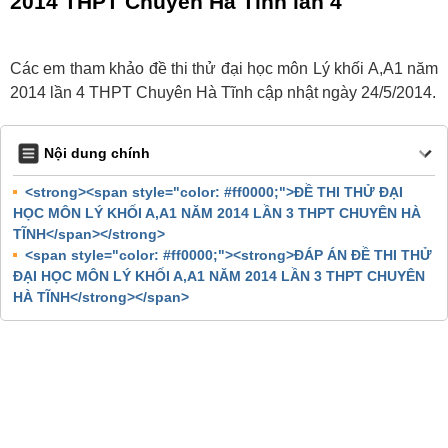
2014 THPT Chuyên Hà Tĩnh lần 4
Các em tham khảo đề thi thử đại học môn Lý khối A,A1 năm
2014 lần 4 THPT Chuyên Hà Tĩnh cập nhật ngày 24/5/2014.
Nội dung chính
<strong><span style="color: #ff0000;">ĐỀ THI THỬ ĐẠI
HỌC MÔN LÝ KHỐI A,A1 NĂM 2014 LẦN 3 THPT CHUYÊN HÀ
TĨNH</span></strong>
<span style="color: #ff0000;"><strong>ĐÁP ÁN ĐỀ THI THỬ
ĐẠI HỌC MÔN LÝ KHỐI A,A1 NĂM 2014 LẦN 3 THPT CHUYÊN
HÀ TĨNH</strong></span>