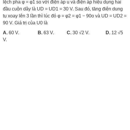
lệch pha φ = φ1 so với điện áp u và điện áp hiệu dụng hai
đầu cuộn dây là UD = UD1 = 30 V. Sau đó, tăng điện dung
tụ xoay lên 3 lần thì lúc đó φ = φ2 = φ1 − 90o và UD = UD2 =
90 V. Giá trị của U0 là
A.
60 V.
B.
63 V.
C.
30 √2 V.
D.
12 √5
V.