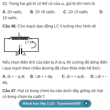
t2). Trong hai giá trị có thể có của ω, giá trị lớn hơn là
A.
20 rad/s.
B.
10 √6 rad/s.
C.
10 √3 rad/s.
D.
10 rad/s.
Câu 46:
Cho mạch dao động LC lí tưởng như hình vẽ.
Nếu chọn điện tích của bản tụ A là q, thì cường độ dòng điện
i qua mạch theo chiều dương đã chọn thỏa mãn hệ thức:
A.
di = − q.dt.
B.
i.dt = + dq.
C.
di = + q.dt.
D.
i.dt = −
dq.
Câu 47:
Hạt có trong chùm tia nào dưới đây giống với hạt
có trong chùm tia catôt ?
Khoá học lớp 1-12 - Tuyensinh247