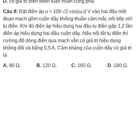
D.
có giá trị biến thiên tuần hoàn cùng pha.
Câu 8:
Đặt điện áp u = 100 √2 cos(ω.t) V vào hai đầu một
đoạn mạch gồm cuộn dây không thuần cảm mắc nối tiếp với
tụ điện. Khi đó điện áp hiệu dụng hai đầu tụ điện gấp 1,2 lần
điện áp hiệu dụng hai đầu cuộn dây. Nếu nối tắt tụ điện thì
cường độ dòng điện qua mạch vẫn có giá trị hiệu dụng
không đổi và bằng 0,5 A. Cảm kháng của cuộn dây có giá trị
là
A.
80 Ω.
B.
120 Ω.
C.
160 Ω.
D.
180 Ω.