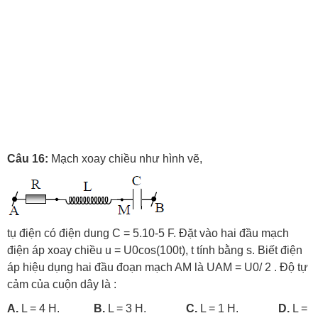
Câu 16:
Mạch xoay chiều như hình vẽ,
tụ điện có điện dung C = 5.10-5 F. Đặt vào hai đầu mạch
điện áp xoay chiều u = U0cos(100t), t tính bằng s. Biết điện
áp hiệu dụng hai đầu đoạn mạch AM là UAM = U0/ 2 . Độ tự
cảm của cuộn dây là :
A.
L = 4 H.
B.
L = 3 H.
C.
L = 1 H.
D.
L =