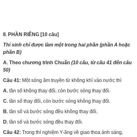
II. PH
Ầ
N RIÊNG [10 câu]
Thí sinh ch
ỉ đượ
c làm m
ộ
t trong hai ph
ầ
n (ph
ầ
n A ho
ặ
c
ph
ầ
n B)
A. Theo ch
ươ
ng trình Chu
ẩ
n
(10 câu, t
ừ
câu 41
đế
n câu
50)
Câu 41:
Một sóng âm truyền từ không khí vào nước thì
A.
tần số không thay đổi, còn bước sóng thay đổi.
C.
tần số thay đổi, còn bước sóng không thay đổi.
B.
tần số và bước sóng đều không thay đổi.
D.
tần số và bước sóng đều thay đổi.
Câu 42:
Trong thí nghiệm Y-âng về giao thoa ánh sáng,