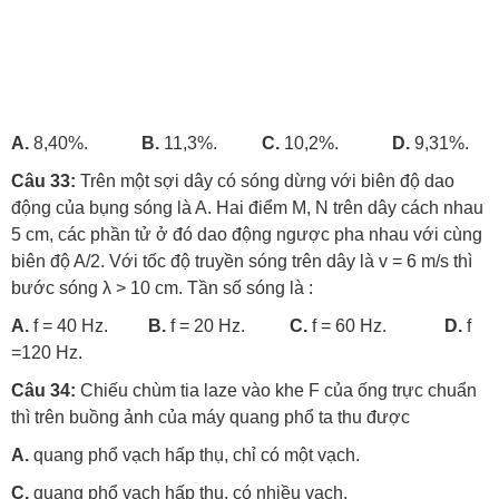
A.
8,40%.
B.
11,3%.
C.
10,2%.
D.
9,31%.
Câu 33:
Trên một sợi dây có sóng dừng với biên độ dao
động của bụng sóng là A. Hai điểm M, N trên dây cách nhau
5 cm, các phần tử ở đó dao động ngược pha nhau với cùng
biên độ A/2. Với tốc độ truyền sóng trên dây là v = 6 m/s thì
bước sóng λ > 10 cm. Tần số sóng là :
A.
f = 40 Hz.
B.
f = 20 Hz.
C.
f = 60 Hz.
D.
f
=120 Hz.
Câu 34:
Chiếu chùm tia laze vào khe F của ống trực chuẩn
thì trên buồng ảnh của máy quang phổ ta thu được
A.
quang phổ vạch hấp thụ, chỉ có một vạch.
C.
quang phổ vạch hấp thụ, có nhiều vạch.