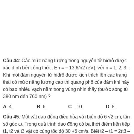
Câu 44:
Các mức năng lượng trong nguyên tử hiđrô được
xác định bởi công thức: En = − 13,6/n2 (eV), với n = 1, 2, 3...
Khi một đám nguyên tử hiđrô được kích thích lên các trạng
thái có mức năng lượng cao thì quang phổ của đám khí này
có bao nhiêu vạch nằm trong vùng nhìn thấy (bước sóng từ
380 nm đến 760 nm) ?
A.
4.
B.
6.
C .
10.
D.
8.
Câu 45:
Một vật dao động điều hòa với biên độ 6 √2 cm, tần
số góc ω. Trong quá trình dao động có ba thời điểm liên tiếp
t1, t2 và t3 vật có cùng tốc độ 30 √6 cm/s. Biết t2 – t1 = 2(t3 –