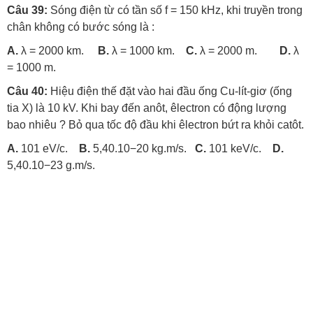
Câu 39:
Sóng điện từ có tần số f = 150 kHz, khi truyền trong
chân không có bước sóng là :
A.
λ = 2000 km.
B.
λ = 1000 km.
C.
λ = 2000 m.
D.
λ
= 1000 m.
Câu 40:
Hiệu điện thế đặt vào hai đầu ống Cu-lít-giơ (ống
tia X) là 10 kV. Khi bay đến anôt, êlectron có động lượng
bao nhiêu ? Bỏ qua tốc độ đầu khi êlectron bứt ra khỏi catôt.
A.
101 eV/c.
B.
5,40.10−20 kg.m/s.
C.
101 keV/c.
D.
5,40.10−23 g.m/s.