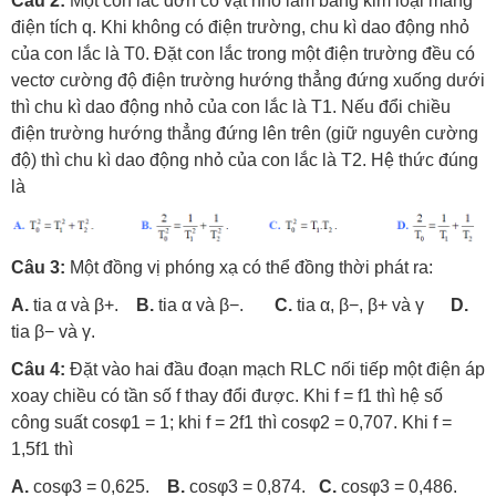
Câu 2:
Một con lắc đơn có vật nhỏ làm bằng kim loại mang
điện tích q. Khi không có điện trường, chu kì dao động nhỏ
của con lắc là T0. Đặt con lắc trong một điện trường đều có
vectơ cường độ điện trường hướng thẳng đứng xuống dưới
thì chu kì dao động nhỏ của con lắc là T1. Nếu đổi chiều
điện trường hướng thẳng đứng lên trên (giữ nguyên cường
độ) thì chu kì dao động nhỏ của con lắc là T2. Hệ thức đúng
là
Câu 3:
Một đồng vị phóng xạ có thể đồng thời phát ra:
A.
tia α và β+.
B.
tia α và β−.
C.
tia α, β−, β+ và γ
D.
tia β− và γ.
Câu 4:
Đặt vào hai đầu đoạn mạch RLC nối tiếp một điện áp
xoay chiều có tần số f thay đổi được. Khi f = f1 thì hệ số
công suất cosφ1 = 1; khi f = 2f1 thì cosφ2 = 0,707. Khi f =
1,5f1 thì
A.
cosφ3 = 0,625.
B.
cosφ3 = 0,874.
C.
cosφ3 = 0,486.