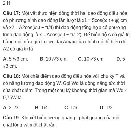
2 H.
Câu 17:
Một vật thực hiện đồng thời hai dao động điều hòa
có phương trình dao động lần lượt là x1 = 5cos(ω.t + φ) cm
và x2 = A2cos(ω.t − π/4) thì dao động tổng hợp có phương
trình dao động là x = Acos(ω.t − π/12). Để biên độ A có giá trị
bằng một nửa giá trị cực đại Amax của chính nó thì biên độ
A2 có giá trị là
A.
5 /√3 cm.
B.
10 /√3 cm.
C.
10 √3 cm.
D.
5
√3 cm.
Câu 18:
Một chất điểm dao động điều hòa với chu kỳ T và
có năng lượng dao động W. Gọi Wđ là động năng tức thời
của chất điểm. Trong một chu kỳ khoảng thời gian mà Wđ ≤
0,75W là
A.
2T/3.
B.
T/4.
C.
T/6.
D.
T/3.
Câu 19:
Khi xét hiện tượng quang - phát quang của một
chất lỏng và một chất rắn: