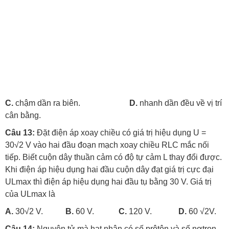
C.
chậm dần ra biên.
D.
nhanh dần đều về vị trí
cân bằng.
Câu 13:
Đặt điện áp xoay chiều có giá trị hiệu dụng U =
30√2 V vào hai đầu đoạn mạch xoay chiều RLC mắc nối
tiếp. Biết cuộn dây thuần cảm có độ tự cảm L thay đổi được.
Khi điện áp hiệu dụng hai đầu cuộn dây đạt giá trị cực đại
ULmax thì điện áp hiệu dụng hai đầu tụ bằng 30 V. Giá trị
của ULmax là
A.
30√2 V.
B.
60 V.
C.
120 V.
D.
60 √2V.
Câu 14:
Nguyên tử mà hạt nhân có số prôtôn và số nơtron