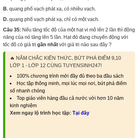
B.
quang phổ vạch phát xạ, có nhiều vạch.
D.
quang phổ vạch phát xạ, chỉ có một vạch.
Câu 35:
Nếu tăng tốc độ của một hạt vi mô lên 2 lần thì động
năng của nó tăng lên 5 lần. Hạt đó đang chuyển động với
tốc độ có giá trị
g
ầ
n nh
ấ
t
với giá trị nào sau đây ?
🔥
NẮM CHẮC KIẾN THỨC, BỨT PHÁ ĐIỂM 9,10
LỚP 1 - LỚP 12 CÙNG TUYENSINH247!
100% chương trình mới đầy đủ theo ba đầu sách
Học tập thông minh, mọi lúc mọi nơi, bứt phá điểm
số nhanh chóng
Top giáo viên hàng đầu cả nước với hơn 10 năm
kinh nghiệm
Xem ngay lộ trình học tập:
Tại đây