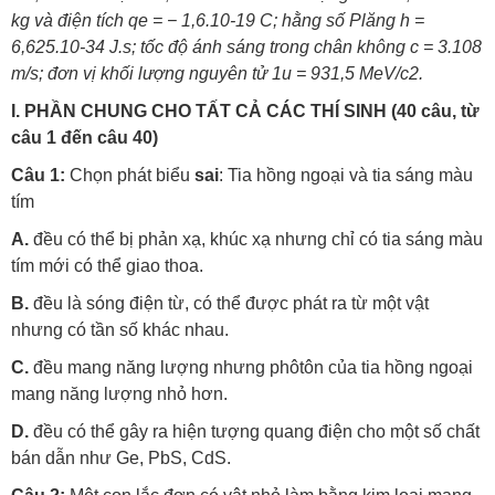
kg và điện tích qe = − 1,6.10-19 C; hằng số Plăng h =
6,625.10-34 J.s; tốc độ ánh sáng trong chân không
c = 3.108
m/s; đơn vị khối lượng nguyên tử 1u = 931,5 MeV/c2.
I. PH
Ầ
N CHUNG CHO T
Ấ
T C
Ả
CÁC THÍ SINH (40 câu, t
ừ
câu 1
đế
n câu 40)
Câu 1:
Chọn phát biểu
sai
: Tia hồng ngoại và tia sáng màu
tím
A.
đều có thể bị phản xạ, khúc xạ nhưng chỉ có tia sáng màu
tím mới có thể giao thoa.
B.
đều là sóng điện từ, có thể được phát ra từ một vật
nhưng có tần số khác nhau.
C.
đều mang năng lượng nhưng phôtôn của tia hồng ngoại
mang năng lượng nhỏ hơn.
D.
đều có thể gây ra hiện tượng quang điện cho một số chất
bán dẫn như Ge, PbS, CdS.