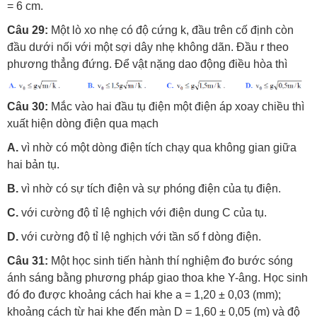
= 6 cm.
Câu 29:
Một lò xo nhẹ có độ cứng k, đầu trên cố định còn
đầu dưới nối với một sợi dây nhẹ không dãn. Đầu r theo
phương thẳng đứng. Để vật nặng dao động điều hòa thì
Câu 30:
Mắc vào hai đầu tụ điện một điện áp xoay chiều thì
xuất hiện dòng điện qua mạch
A.
vì nhờ có một dòng điện tích chạy qua không gian giữa
hai bản tụ.
B.
vì nhờ có sự tích điện và sự phóng điện của tụ điện.
C.
với cường độ tỉ lệ nghịch với điện dung C của tụ.
D.
với cường độ tỉ lệ nghịch với tần số f dòng điện.
Câu 31:
Một học sinh tiến hành thí nghiệm đo bước sóng
ánh sáng bằng phương pháp giao thoa khe Y-âng. Học sinh
đó đo được khoảng cách hai khe a = 1,20 ± 0,03 (mm);
khoảng cách từ hai khe đến màn D = 1,60 ± 0,05 (m) và độ