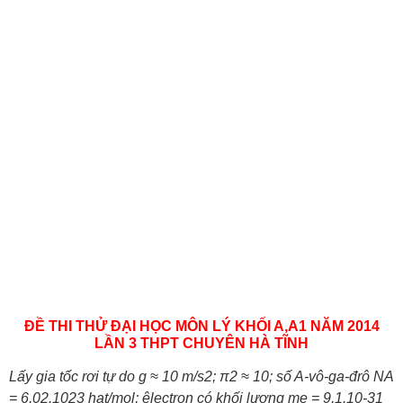
ĐỀ THI THỬ ĐẠI HỌC MÔN LÝ KHỐI A,A1 NĂM 2014
LẦN 3 THPT CHUYÊN HÀ TĨNH
Lấy gia tốc rơi tự do g ≈ 10 m/s2; π2 ≈ 10; số A-vô-ga-đrô NA
= 6,02.1023 hạt/mol; êlectron có khối lượng me =
9,1.10-31