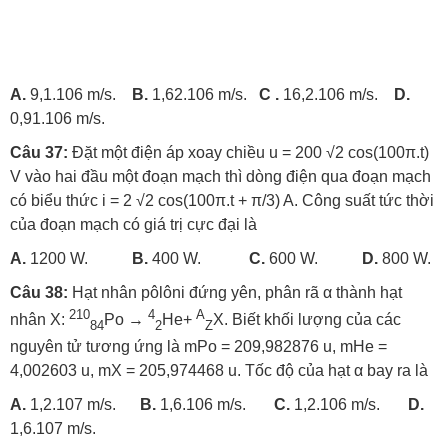
A.
9,1.106 m/s.
B.
1,62.106 m/s.
C .
16,2.106 m/s.
D.
0,91.106 m/s.
Câu 37:
Đặt một điện áp xoay chiều u = 200 √2 cos(100π.t)
V vào hai đầu một đoạn mạch thì dòng điện qua đoạn mạch
có biểu thức i = 2 √2 cos(100π.t + π/3) A. Công suất tức thời
của đoạn mạch có giá trị cực đại là
A.
1200 W.
B.
400 W.
C.
600 W.
D.
800 W.
Câu 38:
Hạt nhân pôlôni đứng yên, phân rã α thành hạt
210
4
A
nhân X:
Po
→
He
+
X
. Biết khối lượng của các
84
2
Z
nguyên tử tương ứng là mPo = 209,982876 u, mHe =
4,002603 u, mX = 205,974468 u. Tốc độ của hạt α bay ra là
A.
1,2.107 m/s.
B.
1,6.106 m/s.
C.
1,2.106 m/s.
D.
1,6.107 m/s.