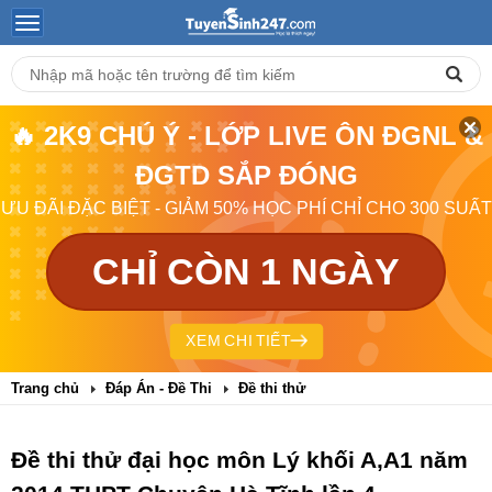
🔥 2K9 CHÚ Ý - LỚP LIVE ÔN ĐGNL &
ĐGTD SẮP ĐÓNG
ƯU ĐÃI ĐẶC BIỆT - GIẢM 50% HỌC PHÍ CHỈ CHO 300 SUẤT
CHỈ CÒN 1 NGÀY
XEM CHI TIẾT
Trang chủ
Đáp Án - Đề Thi
Đề thi thử
Đề thi thử đại học môn Lý khối A,A1 năm