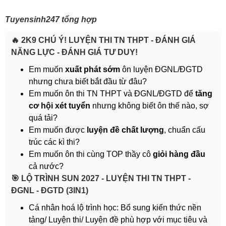
Tuyensinh247 tổng hợp
🔥 2K9 CHÚ Ý! LUYỆN THI TN THPT - ĐÁNH GIÁ
NĂNG LỰC - ĐÁNH GIÁ TƯ DUY!
Em muốn
xuất phát sớm
ôn luyện ĐGNL/ĐGTD
nhưng chưa biết bắt đầu từ đâu?
Em muốn ôn thi TN THPT và ĐGNL/ĐGTD để
tăng
cơ hội xét tuyển
nhưng không biết ôn thế nào, sợ
quá tải?
Em muốn được
luyện đề chất lượng
, chuẩn cấu
trúc các kì thi?
Em muốn ôn thi cùng TOP thầy cô
giỏi hàng đầu
cả nước?
️🎯 LỘ TRÌNH SUN 2027 - LUYỆN THI TN THPT -
ĐGNL - ĐGTD (3IN1)
Cá nhân hoá lộ trình học: Bổ sung kiến thức nền
tảng/ Luyện thi/ Luyện đề phù hợp với mục tiêu và