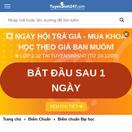
💥 NGÀY HỘI TRẢ GIÁ - MUA KHOÁ
HỌC THEO GIÁ BẠN MUỐN❗
🎯 LỚP 1-12 TẠI TUYENSINH247 (TỪ 10-12/08)
BẮT ĐẦU SAU 1
NGÀY
XEM CHI TIẾT
Trang chủ
Điểm Chuẩn
Điểm chuẩn Đại học