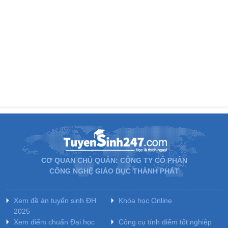
CƠ QUAN CHỦ QUẢN: CÔNG TY CỔ PHẦN
CÔNG NGHỆ GIÁO DỤC THÀNH PHÁT
Xem đề án tuyển sinh ĐH
Khóa học Online
2025
Xem điểm chuẩn Đại học
Công cụ tính điểm tốt nghiệp