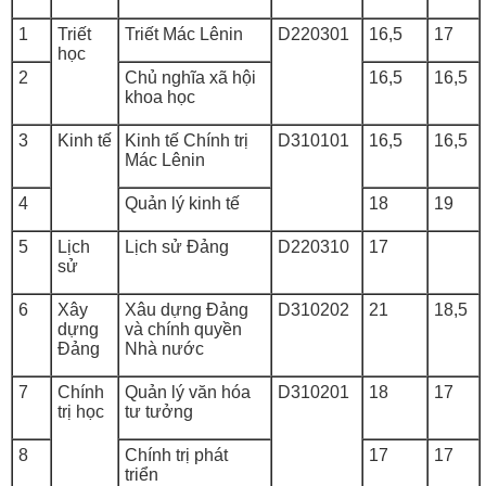
1
Triết
Triết Mác Lênin
D220301
16,5
17
học
2
Chủ nghĩa xã hội
16,5
16,5
khoa học
3
Kinh tế
Kinh tế Chính trị
D310101
16,5
16,5
Mác Lênin
4
Quản lý kinh tế
18
19
5
Lịch
Lịch sử Đảng
D220310
17
sử
6
Xây
Xâu dựng Đảng
D310202
21
18,5
dựng
và chính quyền
Đảng
Nhà nước
7
Chính
Quản lý văn hóa
D310201
18
17
trị học
tư tưởng
8
Chính trị phát
17
17
triển