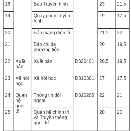
18
Báo Truyền hình
23
21,5
19
Quay phim truyền
19
17,5
hình
20
Báo mạng điện tử
21.5
22
21
Báo chí đa
20
19,5
phương tiện
22
Xuất
Xuất bản
D320401
20,5
19,5
bản
23
Xã hội
Xã hội học
D310301
17
17,5
học
24
Quan
Thông tin đối
D310206
22
21
hệ
ngoại
quốc
tế
25
Quan hệ chính trị
20
20
và Truyền thông
quốc tế