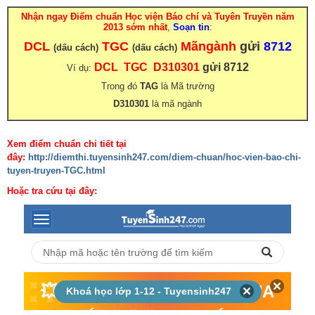
Nhận ngay Điểm chuẩn Học viện Báo chí và Tuyên Truyền năm
2013 sớm nhất
,
Soạn tin
:
DCL
TGC
Mãngành
gửi
8712
(dấu cách)
(dấu cách)
DCL TGC D310301
gửi 8712
Ví dụ:
Trong đó
TAG
là Mã trường
D310301
là mã ngành
Xem điểm chuẩn chi tiết tại
đây:
http://diemthi.tuyensinh247.com/diem-chuan/hoc-vien-bao-chi-
tuyen-truyen-TGC.html
Hoặc tra cứu tại đây: