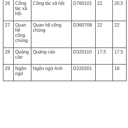
26
Công
Công tác xã hội
D760101
22
20,5
tác xã
hội
27
Quan
Quan hệ công
D360708
22
22
hệ
chúng
công
chúng
28
Quảng
Quảng cáo
D320110
17,5
17,5
cáo
29
Ngôn
Ngôn ngữ Anh
D220201
18
ngữ