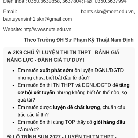
Điện thoại: 0350.3630858, 3637804; Fax: 0350.3637994
Email: bants.skn@moet.edu.vn,
bantuyensinh1.skn@gmail.com
Website: http//www.nute.edu.vn
Theo Trường ĐH Sư Phạm Kỹ Thuật Nam Định
🔥 2K9 CHÚ Ý! LUYỆN THI TN THPT - ĐÁNH GIÁ
NĂNG LỰC - ĐÁNH GIÁ TƯ DUY!
Em muốn
xuất phát sớm
ôn luyện ĐGNL/ĐGTD
nhưng chưa biết bắt đầu từ đâu?
Em muốn ôn thi TN THPT và ĐGNL/ĐGTD để
tăng
cơ hội xét tuyển
nhưng không biết ôn thế nào, sợ
quá tải?
Em muốn được
luyện đề chất lượng
, chuẩn cấu
trúc các kì thi?
Em muốn ôn thi cùng TOP thầy cô
giỏi hàng đầu
cả nước?
️🎯 LỘ TRÌNH SUN 2027 - LUYỆN THI TN THPT -