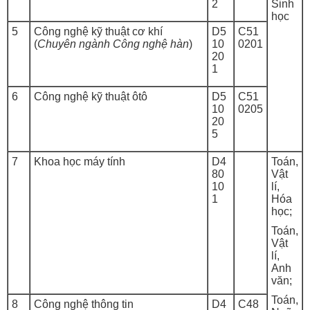
2
Sinh
học
5
Công nghệ kỹ thuật cơ khí
D5
C51
(
Chuyên ngành Công nghệ hàn
)
10
0201
20
1
6
Công nghệ kỹ thuật ôtô
D5
C51
10
0205
20
5
7
Khoa học máy tính
D4
Toán,
80
Vật
10
lí,
1
Hóa
học;
Toán,
Vật
lí,
Anh
văn;
Toán,
8
Công nghệ thông tin
D4
C48