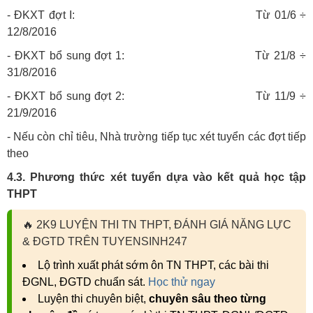
- ĐKXT đợt I: Từ 01/6 ÷
12/8/2016
- ĐKXT bổ sung đợt 1: Từ 21/8 ÷
31/8/2016
- ĐKXT bổ sung đợt 2: Từ 11/9 ÷
21/9/2016
- Nếu còn chỉ tiêu, Nhà trường tiếp tục xét tuyển các đợt tiếp
theo
4.3. Phương thức xét tuyển dựa vào kết quả học tập
THPT
🔥
2K9 LUYỆN THI TN THPT, ĐÁNH GIÁ NĂNG LỰC
& ĐGTD TRÊN TUYENSINH247
Lộ trình xuất phát sớm ôn TN THPT, các bài thi
ĐGNL, ĐGTD chuẩn sát.
Học thử ngay
Luyện thi chuyên biệt,
chuyên sâu theo từng