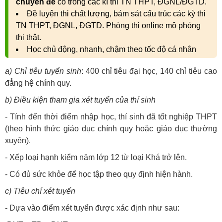
chuyên đề
có trong các kì thi TN THPT, ĐGNL/ĐGTD.
Đề luyện thi chất lượng, bám sát cấu trúc các kỳ thi
TN THPT, ĐGNL, ĐGTD. Phòng thi online mô phỏng
thi thật.
Học chủ động, nhanh, chậm theo tốc độ cá nhân
a) Chỉ tiêu tuyển sinh
: 400 chỉ tiêu đại học, 140 chỉ tiêu cao
đẳng hệ chính quy.
b) Điều kiện tham gia xét tuyển của thí sinh
- Tính đến thời điểm nhập học, thí sinh đã tốt nghiệp THPT
(theo hình thức giáo dục chính quy hoặc giáo dục thường
xuyên).
- Xếp loại hạnh kiểm năm lớp 12 từ loại Khá trở lên.
- Có đủ sức khỏe để học tập theo quy định hiện hành.
c) Tiêu chí xét tuyển
- Dựa vào điểm xét tuyển được xác định như sau: