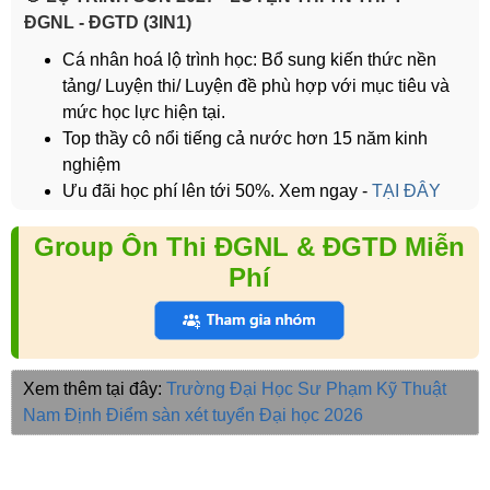
ĐGNL - ĐGTD (3IN1)
Cá nhân hoá lộ trình học: Bổ sung kiến thức nền
tảng/ Luyện thi/ Luyện đề phù hợp với mục tiêu và
mức học lực hiện tại.
Top thầy cô nổi tiếng cả nước hơn 15 năm kinh
nghiệm
Ưu đãi học phí lên tới 50%. Xem ngay -
TẠI ĐÂY
Group Ôn Thi ĐGNL & ĐGTD Miễn
Phí
Xem thêm tại đây:
Trường Đại Học Sư Phạm Kỹ Thuật
Nam Định
Điểm sàn xét tuyển Đại học 2026