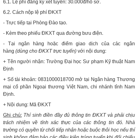
6.1. Lệ phí đăng ký xét tuyển:
30.000đ/hồ sơ.
6.2. Cách nộp lệ phí ĐKXT
- Trực tiếp tại Phòng Đào tạo.
- Kèm theo phiếu ĐKXT qua đường bưu điện.
- Tại ngân hàng hoặc điểm giao dịch của các ngân
hàng
(dùng cho ĐKXT trực tuyến)
với nội dung:
+ Tên người nhận: Trường Đại học Sư phạm Kỹ thuật Nam
Định
+ Số tài khoản: 0831000018700 mở tại Ngân hàng Thương
mại cổ phần Ngoại thương Việt Nam, chi nhánh tỉnh Nam
Định.
+ Nội dung: Mã ĐKXT
Ghi chú:
Thí sinh điền đầy đủ thông tin ĐKXT và phải chịu
trách nhiệm về tính xác thực của các thông tin đó. Nhà
trường có quyền từ chối tiếp nhận hoặc buộc thôi học nếu thí
sinh không đảm bảo các điều kiện trúng tuyển khi đối chiếu