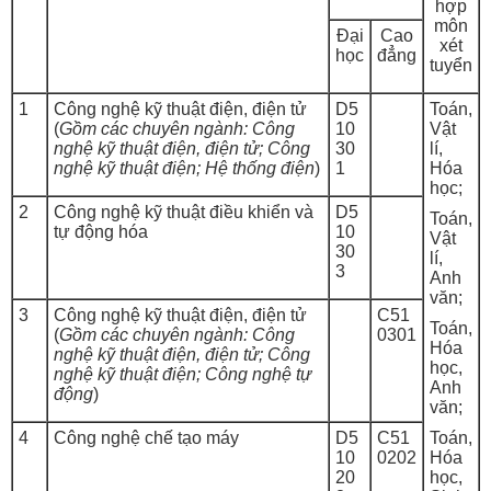
hợp
môn
Đại
Cao
xét
học
đẳng
tuyển
1
Công nghệ kỹ thuật điện, điện tử
D5
Toán,
(
Gồm các chuyên ngành: Công
10
Vật
nghệ kỹ thuật điện, điện tử; Công
30
lí,
nghệ kỹ thuật điện; Hệ thống điện
)
1
Hóa
học;
2
Công nghệ kỹ thuật điều khiển và
D5
Toán,
tự động hóa
10
Vật
30
lí,
3
Anh
văn;
3
Công nghệ kỹ thuật điện, điện tử
C51
Toán,
(
Gồm các chuyên ngành: Công
0301
Hóa
nghệ kỹ thuật điện, điện tử; Công
học,
nghệ kỹ thuật điện; Công nghệ tự
Anh
động
)
văn;
4
Công nghệ chế tạo máy
D5
C51
Toán,
10
0202
Hóa
20
học,