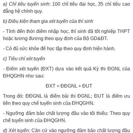
a) Chỉ tiêu tuyển sinh
: 100 chỉ tiêu đại học, 35 chỉ tiêu cao
đẳng hệ chính quy.
b) Điều kiện tham gia xét tuyển của thí sinh
- Tính đến thời điểm nhập học, thí sinh đã tốt nghiệp THPT
hoặc tương đương theo quy định của Bộ GD&ĐT.
- Có đủ sức khỏe để học tập theo quy định hiện hành.
c) Tiêu chí xét tuyển
-
Điểm xét tuyển (ĐXT) dựa vào kết quả Kỳ thi ĐGNL của
ĐHQGHN như sau:
ĐXT = ĐĐGNL + ĐUT
Trong đó: ĐĐGNL là điểm bài thi ĐGNL; ĐUT là điểm ưu
tiên theo quy chế tuyển sinh của ĐHQGHN.
- Ngưỡng đảm bảo chất lượng đầu vào tối thiểu: Theo quy
chế tuyển sinh của ĐHQGHN.
d) Xét tuyển:
Căn cứ vào ngưỡng đảm bảo chất lượng đầu