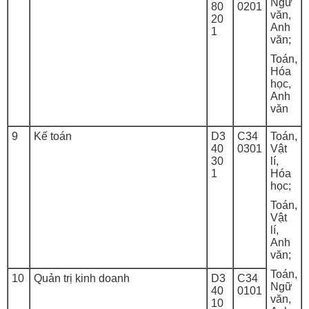
Ngữ
80
0201
văn,
20
Anh
1
văn;
Toán,
Hóa
học,
Anh
văn
9
Kế toán
D3
C34
Toán,
40
0301
Vật
30
lí,
1
Hóa
học;
Toán,
Vật
lí,
Anh
văn;
Toán,
10
Quản trị kinh doanh
D3
C34
Ngữ
40
0101
văn,
10