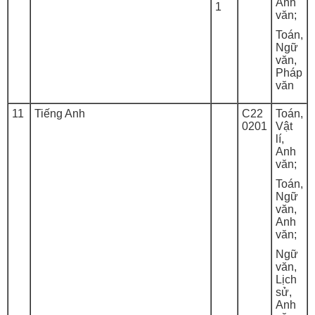
Anh
1
văn;
Toán,
Ngữ
văn,
Pháp
văn
11
Tiếng Anh
C22
Toán,
0201
Vật
lí,
Anh
văn;
Toán,
Ngữ
văn,
Anh
văn;
Ngữ
văn,
Lịch
sử,
Anh