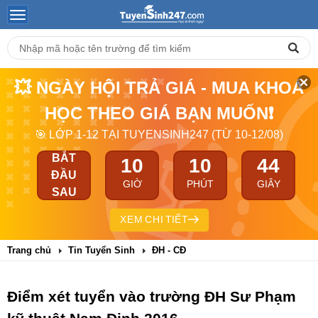
💥 NGÀY HỘI TRẢ GIÁ - MUA KHOÁ
HỌC THEO GIÁ BẠN MUỐN❗
🎯 LỚP 1-12 TẠI TUYENSINH247 (TỪ 10-12/08)
BẮT
10
10
43
ĐẦU
GIỜ
PHÚT
GIÂY
SAU
XEM CHI TIẾT
Trang chủ
Tin Tuyển Sinh
ĐH - CĐ
Điểm xét tuyển vào trường ĐH Sư Phạm