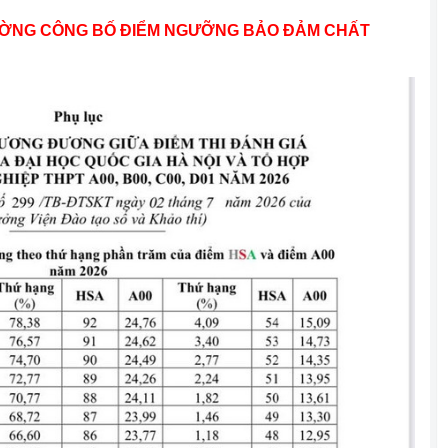
ƯỜNG CÔNG BỐ ĐIỂM NGƯỠNG BẢO ĐẢM CHẤT