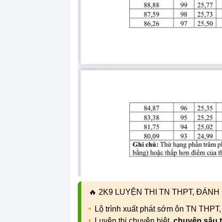
🔥
2K9 LUYỆN THI TN THPT, ĐÁN
Lộ trình xuất phát sớm ôn TN THPT
Luyện thi chuyên biệt,
chuyên sâu 