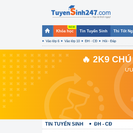
Khóa học
Tin Tuyển Sinh
Thi Tốt N
Vào lớp 6
Vào lớp 10
ĐH - CĐ
Hỏi - Đáp
🔥 2K9 CHÚ
ƯU
TIN TUYỂN SINH
ĐH - CĐ