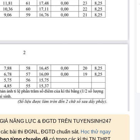
H GIÁ NĂNG LỰC & ĐGTD TRÊN TUYENSINH247
, các bài thi ĐGNL, ĐGTD chuẩn sát.
Học thử ngay
theo từng chuyên đề
có trong các kì thi TN THPT,