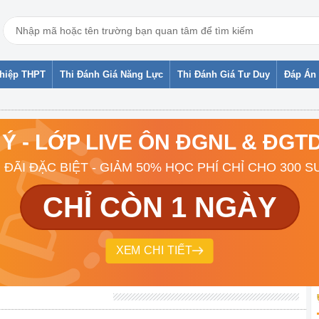
ghiệp THPT
Thi Đánh Giá Năng Lực
Thi Đánh Giá Tư Duy
Đáp Án 
 Ý - LỚP LIVE ÔN ĐGNL & ĐG
 ĐÃI ĐẶC BIỆT - GIẢM 50% HỌC PHÍ CHỈ CHO 300 S
CHỈ CÒN 1 NGÀY
XEM CHI TIẾT