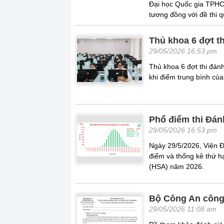
Đại học Quốc gia TPHCM
tương đồng với đề thi q
Thủ khoa 6 đợt t
29/05/2026 16:53 pm
Thủ khoa 6 đợt thi đá
khi điểm trung bình của
Phổ điểm thi Đán
29/05/2026 16:53 pm
Ngày 29/5/2026, Viện Đ
điểm và thống kê thứ h
(HSA) năm 2026.
Bộ Công An công 
29/05/2026 11:08 am