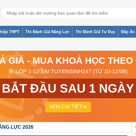
ghiệp THPT
Thi Đánh Giá Năng Lực
Thi Đánh Giá Tư Duy
Đáp Án 
RẢ GIÁ - MUA KHOÁ HỌC THEO
🎯 LỚP 1-12 TẠI TUYENSINH247 (TỪ 10-12/08)
BẮT ĐẦU SAU 1 NGÀY
XEM CHI TIẾT
ĂNG LỰC 2026