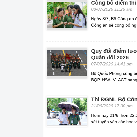
Công bố điểm thi
08/07/2026 11:26 am
Ngày 8/7, Bộ Công an đ
Công an sẽ công bố ng
Quy đổi điểm tư
Quân đội 2026
07/07/2026 14:41 pm
Bộ Quốc Phòng công bố
BQP, HSA, V_ACT sang 
Thi ĐGNL Bộ Công
21/06/2026 17:00 pm
Hôm nay 21/6, hơn 22.3
xét tuyển vào các học 