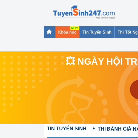
Khóa học
Tin Tuyển Sinh
Thi Tốt N
💥 NGÀY HỘI T
TIN TUYỂN SINH
THI ĐÁNH GIÁ N