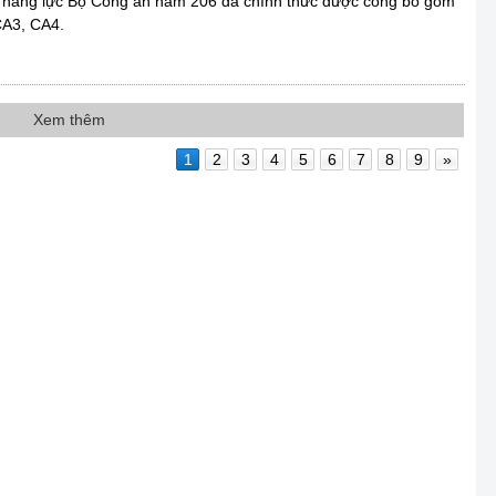
 năng lực Bộ Công an năm 206 đã chính thức được công bố gồm
CA3, CA4.
Xem thêm
1
2
3
4
5
6
7
8
9
»