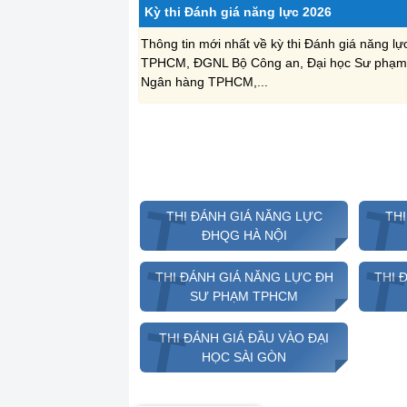
Kỳ thi Đánh giá năng lực 2026
Thông tin mới nhất về kỳ thi Đánh giá năng 
TPHCM, ĐGNL Bộ Công an, Đại học Sư phạm
Ngân hàng TPHCM,...
T
THI ĐÁNH GIÁ NĂNG LỰC
TH
ĐHQG HÀ NỘI
T
THI ĐÁNH GIÁ NĂNG LỰC ĐH
THI 
SƯ PHẠM TPHCM
T
THI ĐÁNH GIÁ ĐẦU VÀO ĐẠI
HỌC SÀI GÒN