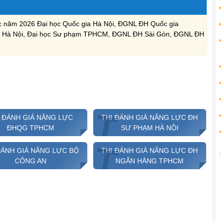
lực năm 2026 Đại học Quốc gia Hà Nội, ĐGNL ĐH Quốc gia
 Hà Nội, Đại học Sư phạm TPHCM, ĐGNL ĐH Sài Gòn, ĐGNL ĐH
T
T
I ĐÁNH GIÁ NĂNG LỰC
THI ĐÁNH GIÁ NĂNG LỰC ĐH
ĐHQG TPHCM
SƯ PHẠM HÀ NỘI
T
T
ĐÁNH GIÁ NĂNG LỰC BỘ
THI ĐÁNH GIÁ NĂNG LỰC ĐH
CÔNG AN
NGÂN HÀNG TPHCM