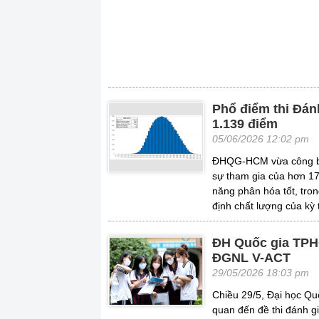
Phổ điểm thi Đán
1.139 điểm
05/06/2026 12:02 pm
ĐHQG-HCM vừa công bố 
sự tham gia của hơn 17
năng phân hóa tốt, tron
định chất lượng của kỳ t
ĐH Quốc gia TPH
ĐGNL V-ACT
29/05/2026 18:03 pm
Chiều 29/5, Đại học Qu
quan đến đề thi đánh gi