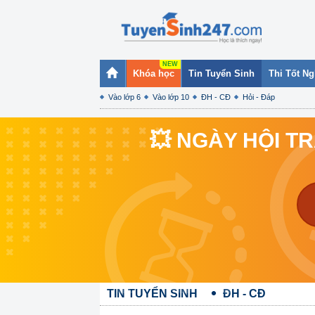
Khóa học
Tin Tuyển Sinh
Thi Tốt N
Vào lớp 6
Vào lớp 10
ĐH - CĐ
Hỏi - Đáp
💥 NGÀY HỘI T
TIN TUYỂN SINH
ĐH - CĐ