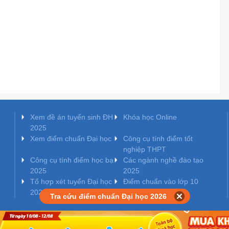
Xem đề án tuyển sinh ĐH
Khóa học Online
2025
Xem điểm chuẩn Đại học
Công cụ tính điểm tốt
nghiệp THPT
Công cụ tính điểm học bạ
Các ngành nghề đào tạo
2025
2025
Tổ hợp xét tuyển Đại học
Điểm chuẩn vào lớp 10
2025
Tra cứu điểm chuẩn Đại học 2026
o Bộ Thông tin và Truyền thông cấp ngày 10/07/2017.