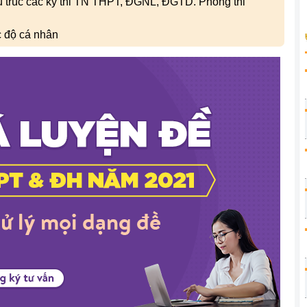
ấu trúc các kỳ thi TN THPT, ĐGNL, ĐGTD. Phòng thi
c độ cá nhân