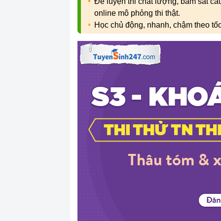
Đề luyện thi chất lượng, bám sát c
online mô phỏng thi thật.
Học chủ động, nhanh, chậm theo tố