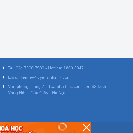
Tel: 024.7300.7989 - Hotline: 1800.6947
Email: lienhe@tuyensinh247.com
Văn phòng: Tầng 7 - Tòa nhà Intracom - Số 82 Dịch
Vọng Hậu - Cầu Giấy - Hà Nội