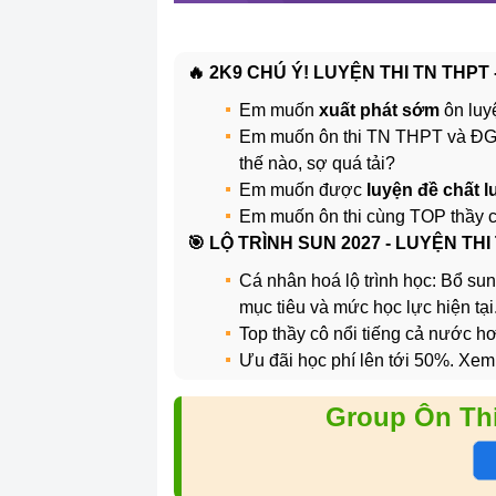
🔥 2K9 CHÚ Ý! LUYỆN THI TN THPT
Em muốn
xuất phát sớm
ôn luy
Em muốn ôn thi TN THPT và 
thế nào, sợ quá tải?
Em muốn được
luyện đề chất 
Em muốn ôn thi cùng TOP thầy 
️🎯 LỘ TRÌNH SUN 2027 - LUYỆN THI
Cá nhân hoá lộ trình học: Bổ sun
mục tiêu và mức học lực hiện tại
Top thầy cô nổi tiếng cả nước 
Ưu đãi học phí lên tới 50%. Xem
Group Ôn Th