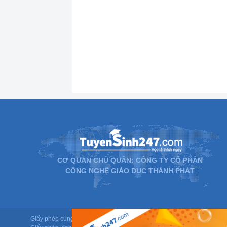
CƠ QUAN CHỦ QUẢN: CÔNG TY CỔ PHẦN
CÔNG NGHỆ GIÁO DỤC THÀNH PHÁT
Giấy phép cung cấp dịch vụ mạng xã hội trực tuyến số 337/GP-BTTTT d