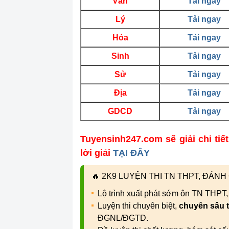
Văn
Tải ngay
Lý
Tải ngay
Hóa
Tải ngay
Sinh
Tải ngay
Sử
Tải ngay
Địa
Tải ngay
GDCD
Tải ngay
Tuyensinh247.com sẽ giải chi tiết
lời giải
TẠI ĐÂY
🔥
2K9 LUYỆN THI TN THPT, ĐÁN
Lộ trình xuất phát sớm ôn TN THPT
Luyện thi chuyên biệt,
chuyên sâu 
ĐGNL/ĐGTD.