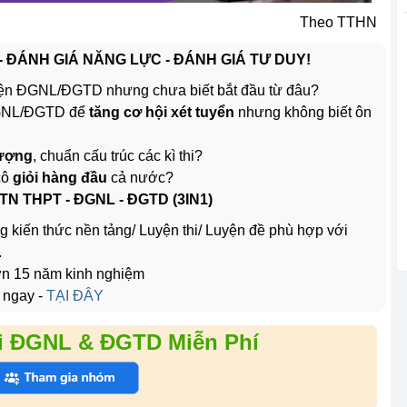
Theo TTHN
 - ĐÁNH GIÁ NĂNG LỰC - ĐÁNH GIÁ TƯ DUY!
ện ĐGNL/ĐGTD nhưng chưa biết bắt đầu từ đâu?
ĐGNL/ĐGTD để
tăng cơ hội xét tuyển
nhưng không biết ôn
lượng
, chuẩn cấu trúc các kì thi?
cô
giỏi hàng đầu
cả nước?
 TN THPT - ĐGNL - ĐGTD (3IN1)
g kiến thức nền tảng/ Luyện thi/ Luyện đề phù hợp với
.
hơn 15 năm kinh nghiệm
 ngay -
TẠI ĐÂY
i ĐGNL & ĐGTD Miễn Phí