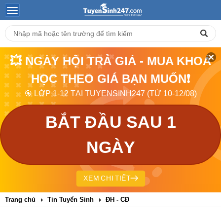
💥 NGÀY HỘI TRẢ GIÁ - MUA KHOÁ
HỌC THEO GIÁ BẠN MUỐN❗
🎯 LỚP 1-12 TẠI TUYENSINH247 (TỪ 10-12/08)
BẮT ĐẦU SAU 1
NGÀY
XEM CHI TIẾT
Trang chủ
Tin Tuyển Sinh
ĐH - CĐ