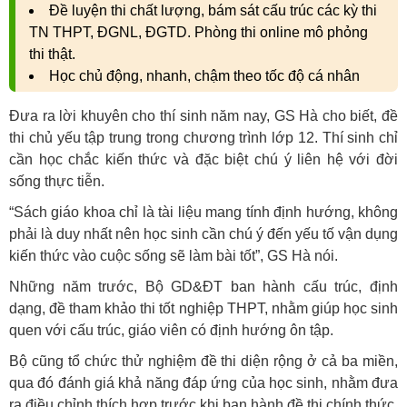
Đề luyện thi chất lượng, bám sát cấu trúc các kỳ thi
TN THPT, ĐGNL, ĐGTD. Phòng thi online mô phỏng
thi thật.
Học chủ động, nhanh, chậm theo tốc độ cá nhân
Đưa ra lời khuyên cho thí sinh năm nay, GS Hà cho biết, đề
thi chủ yếu tập trung trong chương trình lớp 12. Thí sinh chỉ
cần học chắc kiến thức và đặc biệt chú ý liên hệ với đời
sống thực tiễn.
“Sách giáo khoa chỉ là tài liệu mang tính định hướng, không
phải là duy nhất nên học sinh cần chú ý đến yếu tố vận dụng
kiến thức vào cuộc sống sẽ làm bài tốt”, GS Hà nói.
Những năm trước, Bộ GD&ĐT ban hành cấu trúc, định
dạng, đề tham khảo thi tốt nghiệp THPT, nhằm giúp học sinh
quen với cấu trúc, giáo viên có định hướng ôn tập.
Bộ cũng tổ chức thử nghiệm đề thi diện rộng ở cả ba miền,
qua đó đánh giá khả năng đáp ứng của học sinh, nhằm đưa
ra điều chỉnh thích hợp trước khi ban hành đề thi chính thức.