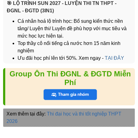
️🎯 LỘ TRÌNH SUN 2027 - LUYỆN THI TN THPT -
ĐGNL - ĐGTD (3IN1)
Cá nhân hoá lộ trình học: Bổ sung kiến thức nền
tảng/ Luyện thi/ Luyện đề phù hợp với mục tiêu và
mức học lực hiện tại.
Top thầy cô nổi tiếng cả nước hơn 15 năm kinh
nghiệm
Ưu đãi học phí lên tới 50%. Xem ngay -
TẠI ĐÂY
Group Ôn Thi ĐGNL & ĐGTD Miễn
Phí
Xem thêm tại đây:
Thi đại học và thi tốt nghiệp THPT
2026