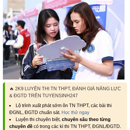
🔥
2K9 LUYỆN THI TN THPT, ĐÁNH GIÁ NĂNG LỰC
& ĐGTD TRÊN TUYENSINH247
Lộ trình xuất phát sớm ôn TN THPT, các bài thi
ĐGNL, ĐGTD chuẩn sát.
Học thử ngay
Luyện thi chuyên biệt,
chuyên sâu theo từng
chuyên đề
có trong các kì thi TN THPT, ĐGNL/ĐGTD.