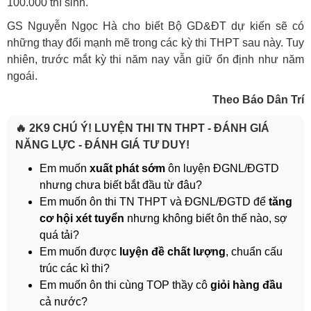
100.000 thí sinh.
GS Nguyễn Ngọc Hà cho biết Bộ GD&ĐT dự kiến sẽ có
những thay đổi mạnh mẽ trong các kỳ thi THPT sau này. Tuy
nhiên, trước mắt kỳ thi năm nay vẫn giữ ổn định như năm
ngoái.
Theo Báo Dân Trí
🔥 2K9 CHÚ Ý! LUYỆN THI TN THPT - ĐÁNH GIÁ
NĂNG LỰC - ĐÁNH GIÁ TƯ DUY!
Em muốn
xuất phát sớm
ôn luyện ĐGNL/ĐGTD
nhưng chưa biết bắt đầu từ đâu?
Em muốn ôn thi TN THPT và ĐGNL/ĐGTD để
tăng
cơ hội xét tuyển
nhưng không biết ôn thế nào, sợ
quá tải?
Em muốn được
luyện đề chất lượng
, chuẩn cấu
trúc các kì thi?
Em muốn ôn thi cùng TOP thầy cô
giỏi hàng đầu
cả nước?