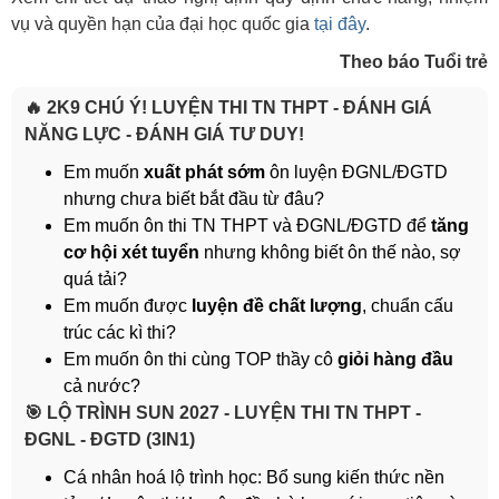
vụ và quyền hạn của đại học quốc gia
tại đây
.
Theo báo Tuổi trẻ
🔥 2K9 CHÚ Ý! LUYỆN THI TN THPT - ĐÁNH GIÁ
NĂNG LỰC - ĐÁNH GIÁ TƯ DUY!
Em muốn
xuất phát sớm
ôn luyện ĐGNL/ĐGTD
nhưng chưa biết bắt đầu từ đâu?
Em muốn ôn thi TN THPT và ĐGNL/ĐGTD để
tăng
cơ hội xét tuyển
nhưng không biết ôn thế nào, sợ
quá tải?
Em muốn được
luyện đề chất lượng
, chuẩn cấu
trúc các kì thi?
Em muốn ôn thi cùng TOP thầy cô
giỏi hàng đầu
cả nước?
️🎯 LỘ TRÌNH SUN 2027 - LUYỆN THI TN THPT -
ĐGNL - ĐGTD (3IN1)
Cá nhân hoá lộ trình học: Bổ sung kiến thức nền