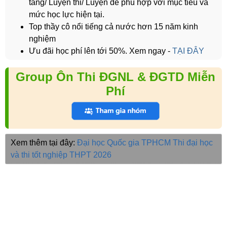
tảng/ Luyện thi/ Luyện đề phù hợp với mục tiêu và
mức học lực hiện tại.
Top thầy cô nổi tiếng cả nước hơn 15 năm kinh
nghiệm
Ưu đãi học phí lên tới 50%. Xem ngay -
TẠI ĐÂY
Group Ôn Thi ĐGNL & ĐGTD Miễn
Phí
Xem thêm tại đây:
Đại học Quốc gia TPHCM
Thi đại học
và thi tốt nghiệp THPT 2026