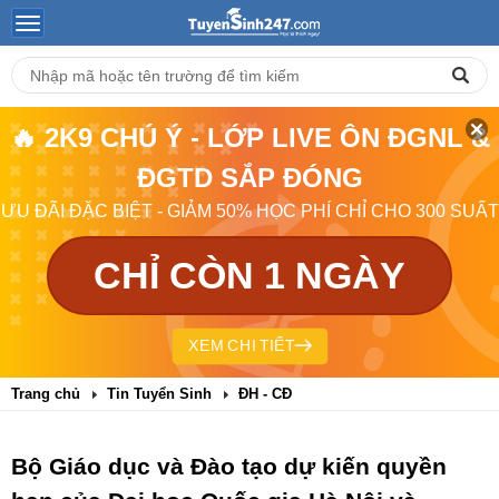
🔥 2K9 CHÚ Ý - LỚP LIVE ÔN ĐGNL &
ĐGTD SẮP ĐÓNG
ƯU ĐÃI ĐẶC BIỆT - GIẢM 50% HỌC PHÍ CHỈ CHO 300 SUẤT
CHỈ CÒN 1 NGÀY
XEM CHI TIẾT
Trang chủ
Tin Tuyển Sinh
ĐH - CĐ
Bộ Giáo dục và Đào tạo dự kiến quyền