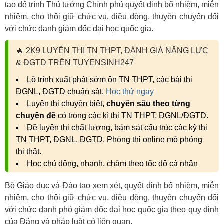
tạo để trình Thủ tướng Chính phủ quyết định bổ nhiệm, miễn
nhiệm, cho thôi giữ chức vụ, điều động, thuyên chuyển đối
với chức danh giám đốc đại học quốc gia.
🔥
2K9 LUYỆN THI TN THPT, ĐÁNH GIÁ NĂNG LỰC
& ĐGTD TRÊN TUYENSINH247
Lộ trình xuất phát sớm ôn TN THPT, các bài thi
ĐGNL, ĐGTD chuẩn sát.
Học thử ngay
Luyện thi chuyên biệt,
chuyên sâu theo từng
chuyên đề
có trong các kì thi TN THPT, ĐGNL/ĐGTD.
Đề luyện thi chất lượng, bám sát cấu trúc các kỳ thi
TN THPT, ĐGNL, ĐGTD. Phòng thi online mô phỏng
thi thật.
Học chủ động, nhanh, chậm theo tốc độ cá nhân
Bộ Giáo dục và Đào tạo xem xét, quyết định bổ nhiệm, miễn
nhiệm, cho thôi giữ chức vụ, điều động, thuyên chuyển đối
với chức danh phó giám đốc đại học quốc gia theo quy định
của Đảng và pháp luật có liên quan.