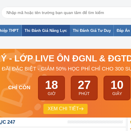
ghiệp THPT
Thi Đánh Giá Năng Lực
Thi Đánh Giá Tư Duy
Đáp Án 
 Ý - LỚP LIVE ÔN ĐGNL & ĐG
 ĐÃI ĐẶC BIỆT - GIẢM 50% HỌC PHÍ CHỈ CHO 300 S
18
27
09
CHỈ CÒN
GIỜ
PHÚT
GIÂY
XEM CHI TIẾT
ỤC 247