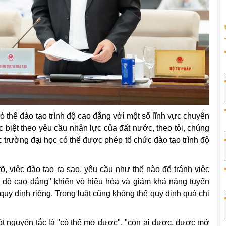
ó thể đào tạo trình độ cao đẳng với một số lĩnh vực chuyên
c biệt theo yêu cầu nhân lực của đất nước, theo tôi, chúng
c trường đại học có thể được phép tổ chức đào tạo trình độ
, việc đào tạo ra sao, yêu cầu như thế nào để tránh việc
nh độ cao đẳng" khiến vô hiệu hóa và giảm khả năng tuyển
quy định riêng. Trong luật cũng không thể quy định quá chi
 một nguyên tắc là "có thể mở được", "còn ai được, được mở