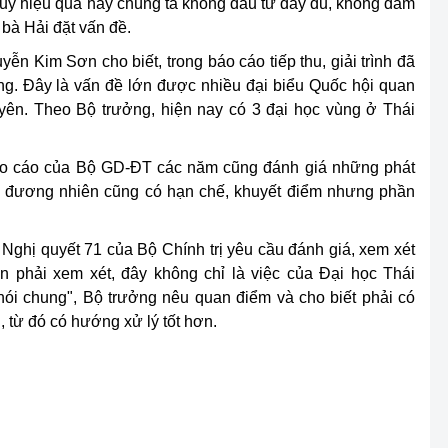
huy hiệu quả hay chúng ta không đầu tư đầy đủ, không đảm
 bà Hải đặt vấn đề.
n Kim Sơn cho biết, trong báo cáo tiếp thu, giải trình đã
ng. Đây là vấn đề lớn được nhiều đại biểu Quốc hội quan
yên. Theo Bộ trưởng, hiện nay có 3 đại học vùng ở Thái
báo cáo của Bộ GD-ĐT các năm cũng đánh giá những phát
g, đương nhiên cũng có hạn chế, khuyết điểm nhưng phần
ghị quyết 71 của Bộ Chính trị yêu cầu đánh giá, xem xét
ần phải xem xét, đây không chỉ là việc của Đại học Thái
ói chung", Bộ trưởng nêu quan điểm và cho biết phải có
n, từ đó có hướng xử lý tốt hơn.