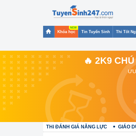
Khóa học
Tin Tuyển Sinh
Thi Tốt N
🔥 2K9 CHÚ
ƯU
THI ĐÁNH GIÁ NĂNG LỰC
GIÁO D