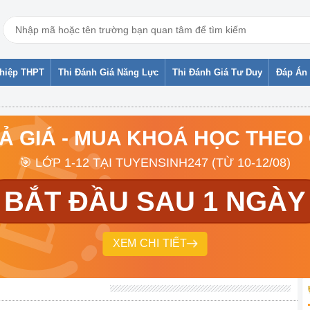
ghiệp THPT
Thi Đánh Giá Năng Lực
Thi Đánh Giá Tư Duy
Đáp Án 
RẢ GIÁ - MUA KHOÁ HỌC THEO
🎯 LỚP 1-12 TẠI TUYENSINH247 (TỪ 10-12/08)
BẮT ĐẦU SAU 1 NGÀY
XEM CHI TIẾT