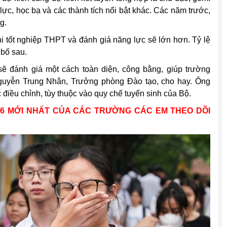
lực, học bạ và các thành tích nổi bật khác. Các năm trước,
g.
hi tốt nghiệp THPT và đánh giá năng lực sẽ lớn hơn. Tỷ lệ
 bố sau.
 sẽ đánh giá một cách toàn diện, công bằng, giúp trường
guyễn Trung Nhân, Trưởng phòng Đào tạo, cho hay. Ông
iều chỉnh, tùy thuộc vào quy chế tuyển sinh của Bộ.
026 MỚI NHẤT CỦA CÁC TRƯỜNG CÁC EM THEO DÕI