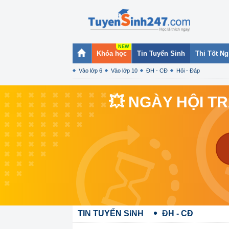
Khóa học
Tin Tuyển Sinh
Thi Tốt N
Vào lớp 6
Vào lớp 10
ĐH - CĐ
Hỏi - Đáp
💥 NGÀY HỘI T
TIN TUYỂN SINH
ĐH - CĐ