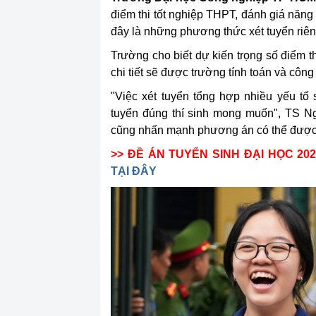
điểm thi tốt nghiệp THPT, đánh giá năng 
đây là những phương thức xét tuyển riên
Trường cho biết dự kiến trọng số điểm t
chi tiết sẽ được trường tính toán và công
"Việc xét tuyển tổng hợp nhiều yếu tố
tuyển đúng thí sinh mong muốn", TS N
cũng nhấn mạnh phương án có thể được đ
>> ĐỀ ÁN TUYỂN SINH ĐẠI HỌC 2
TẠI ĐÂY