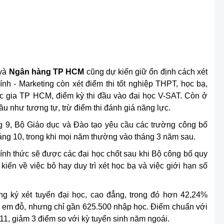
và
Ngân hàng TP HCM
cũng dự kiến giữ ổn định cách xét
ính - Marketing còn xét điểm thi tốt nghiệp THPT, học bạ,
ốc gia TP HCM, điểm kỳ thi đầu vào đại học V-SAT. Còn ở
như tương tự, trừ điểm thi đánh giá năng lực.
ng 9, Bộ Giáo dục và Đào tạo yêu cầu các trường công bố
áng 10, trong khi mọi năm thường vào tháng 3 năm sau.
nh thức sẽ được các đại học chốt sau khi Bộ công bố quy
kiến về việc bỏ hay duy trì xét học bạ và việc giới hạn số
g ký xét tuyển đại học, cao đẳng, trong đó hơn 42,24%
0 em đỗ, nhưng chỉ gần 625.500 nhập học. Điểm chuẩn với
,11, giảm 3 điểm so với kỳ tuyển sinh năm ngoái.