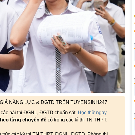
H GIÁ NĂNG LỰC & ĐGTD TRÊN TUYENSINH247
, các bài thi ĐGNL, ĐGTD chuẩn sát.
Học thử ngay
theo từng chuyên đề
có trong các kì thi TN THPT,
ấu trúc các kỳ thi TN THPT, ĐGNL, ĐGTD. Phòng thi