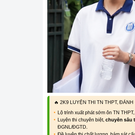
🔥
2K9 LUYỆN THI TN THPT, ĐÁN
Lộ trình xuất phát sớm ôn TN THPT
Luyện thi chuyên biệt,
chuyên sâu 
ĐGNL/ĐGTD.
Đề luyện thi chất lượng, bám sát c