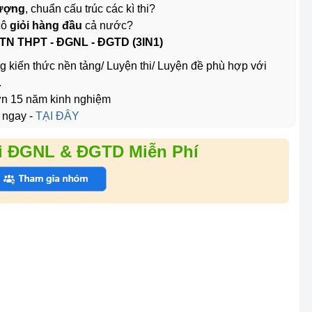
lượng
, chuẩn cấu trúc các kì thi?
cô
giỏi hàng đầu
cả nước?
 TN THPT - ĐGNL - ĐGTD (3IN1)
g kiến thức nền tảng/ Luyện thi/ Luyện đề phù hợp với
.
hơn 15 năm kinh nghiệm
 ngay -
TẠI ĐÂY
i ĐGNL & ĐGTD Miễn Phí