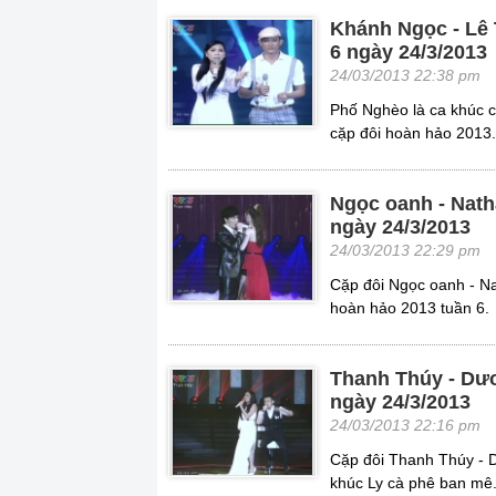
Khánh Ngọc - Lê 
6 ngày 24/3/2013
24/03/2013 22:38 pm
Phố Nghèo là ca khúc c
cặp đôi hoàn hảo 2013.
Ngọc oanh - Nath
ngày 24/3/2013
24/03/2013 22:29 pm
Cặp đôi Ngọc oanh - Na
hoàn hảo 2013 tuần 6.
Thanh Thúy - Dươ
ngày 24/3/2013
24/03/2013 22:16 pm
Cặp đôi Thanh Thúy - D
khúc Ly cà phê ban mê