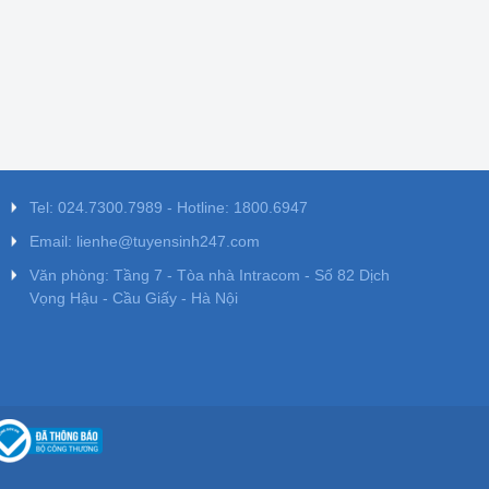
Tel: 024.7300.7989 - Hotline: 1800.6947
Email: lienhe@tuyensinh247.com
Văn phòng: Tầng 7 - Tòa nhà Intracom - Số 82 Dịch
Vọng Hậu - Cầu Giấy - Hà Nội