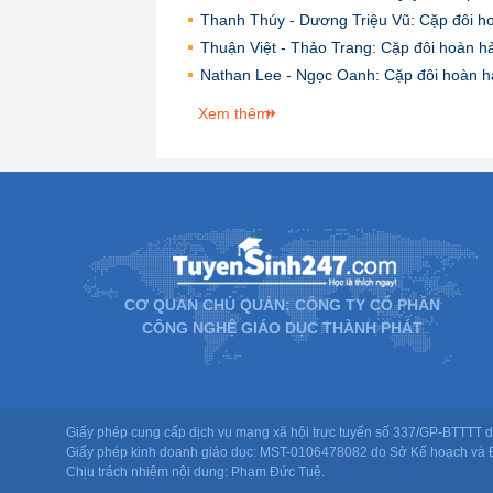
Thanh Thúy - Dương Triệu Vũ: Cặp đôi h
Thuận Việt - Thảo Trang: Cặp đôi hoàn h
Nathan Lee - Ngọc Oanh: Cặp đôi hoàn h
Xem thêm
CƠ QUAN CHỦ QUẢN: CÔNG TY CỔ PHẦN
CÔNG NGHỆ GIÁO DỤC THÀNH PHÁT
Giấy phép cung cấp dịch vụ mạng xã hội trực tuyến số 337/GP-BTTTT d
Giấy phép kinh doanh giáo dục: MST-0106478082 do Sở Kế hoạch và Đ
Chịu trách nhiệm nội dung: Phạm Đức Tuệ.