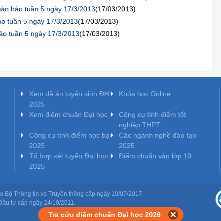
oàn hảo tuần 5 ngày 17/3/2013
(17/03/2013)
ảo tuần 5 ngày 17/3/2013
(17/03/2013)
ảo tuần 5 ngày 17/3/2013
(17/03/2013)
Xem đề án tuyển sinh ĐH
Khóa học Online
2025
Xem điểm chuẩn Đại học
Công cụ tính điểm tốt
nghiệp THPT
Công cụ tính điểm học bạ
Các ngành nghề đào tạo
2025
2025
Tổ hợp xét tuyển Đại học
Điểm chuẩn vào lớp 10
2025
o Bộ Thông tin và Truyền thông cấp ngày 10/07/2017.
ầu tư cấp ngày 24/10/2011.
Tra cứu điểm chuẩn Đại học 2026