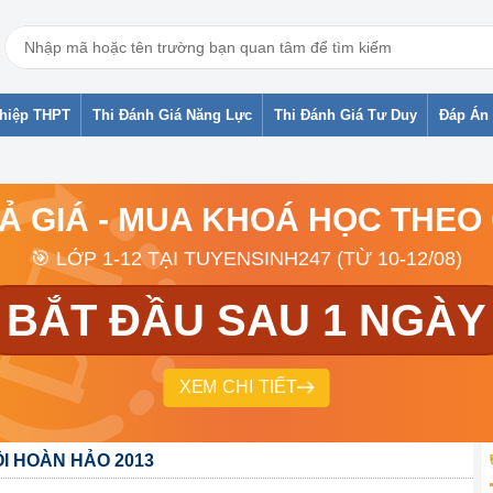
ghiệp THPT
Thi Đánh Giá Năng Lực
Thi Đánh Giá Tư Duy
Đáp Án 
RẢ GIÁ - MUA KHOÁ HỌC THEO
🎯 LỚP 1-12 TẠI TUYENSINH247 (TỪ 10-12/08)
BẮT ĐẦU SAU 1 NGÀY
XEM CHI TIẾT
I HOÀN HẢO 2013