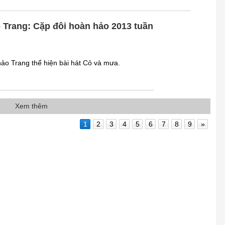
o Trang: Cặp đôi hoàn hảo 2013 tuần
hảo Trang thể hiện bài hát Cỏ và mưa.
Xem thêm
1
2
3
4
5
6
7
8
9
»