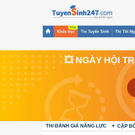
Khóa học
Tin Tuyển Sinh
Thi Tốt N
💥 NGÀY HỘI T
THI ĐÁNH GIÁ NĂNG LỰC
CẶP ĐÔ