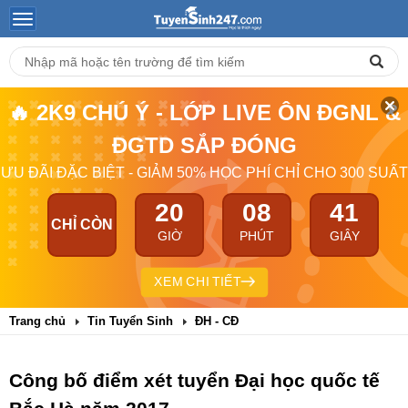
🔥 2K9 CHÚ Ý - LỚP LIVE ÔN ĐGNL &
ĐGTD SẮP ĐÓNG
ƯU ĐÃI ĐẶC BIỆT - GIẢM 50% HỌC PHÍ CHỈ CHO 300 SUẤT
20
08
41
CHỈ CÒN
GIỜ
PHÚT
GIÂY
XEM CHI TIẾT
Trang chủ
Tin Tuyển Sinh
ĐH - CĐ
Công bố điểm xét tuyển Đại học quốc tế