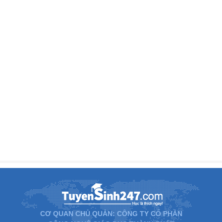
CƠ QUAN CHỦ QUẢN: CÔNG TY CỔ PHẦN