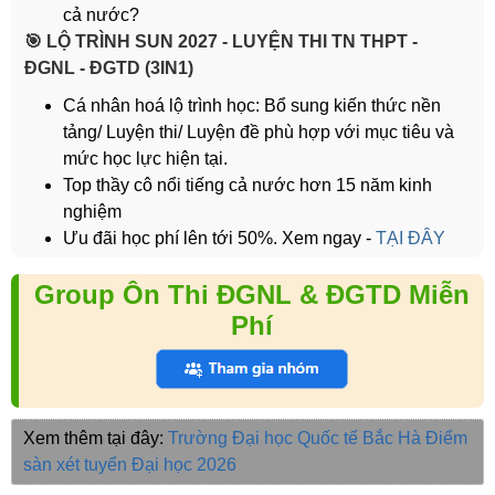
cả nước?
️🎯 LỘ TRÌNH SUN 2027 - LUYỆN THI TN THPT -
ĐGNL - ĐGTD (3IN1)
Cá nhân hoá lộ trình học: Bổ sung kiến thức nền
tảng/ Luyện thi/ Luyện đề phù hợp với mục tiêu và
mức học lực hiện tại.
Top thầy cô nổi tiếng cả nước hơn 15 năm kinh
nghiệm
Ưu đãi học phí lên tới 50%. Xem ngay -
TẠI ĐÂY
Group Ôn Thi ĐGNL & ĐGTD Miễn
Phí
Xem thêm tại đây:
Trường Đại học Quốc tế Bắc Hà
Điểm
sàn xét tuyển Đại học 2026