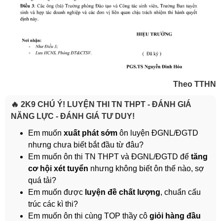
Theo TTHN
🔥 2K9 CHÚ Ý! LUYỆN THI TN THPT - ĐÁNH GIÁ
NĂNG LỰC - ĐÁNH GIÁ TƯ DUY!
Em muốn
xuất phát sớm
ôn luyện ĐGNL/ĐGTD
nhưng chưa biết bắt đầu từ đâu?
Em muốn ôn thi TN THPT và ĐGNL/ĐGTD để
tăng
cơ hội xét tuyển
nhưng không biết ôn thế nào, sợ
quá tải?
Em muốn được
luyện đề chất lượng
, chuẩn cấu
trúc các kì thi?
Em muốn ôn thi cùng TOP thầy cô
giỏi hàng đầu