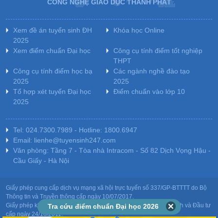
CÔNG NGHỆ GIÁO DỤC THÀNH PHÁT
Xem đề án tuyển sinh ĐH
Khóa học Online
2025
Xem điểm chuẩn Đại học
Công cụ tính điểm tốt nghiệp
THPT
Công cụ tính điểm học bạ
Các ngành nghề đào tạo
2025
2025
Tổ hợp xét tuyển Đại học
Điểm chuẩn vào lớp 10
2025
Tel: 024.7300.7989 - Hotline: 1800.6947
Email: lienhe@tuyensinh247.com
Văn phòng: Tầng 7 - Tòa nhà Intracom - Số 82 Dịch Vọng Hậu -
Cầu Giấy - Hà Nội
Giấy phép cung cấp dịch vụ mạng xã hội trực tuyến số 337/GP-BTTTT do Bộ
Thông tin và Truyền thông cấp ngày 10/07/2017.
Giấy phép kinh doanh giáo dục: MST-0106478082 do Sở Kế hoạch và Đầu tư
Tra cứu điểm chuẩn Đại học 2026
cấp ngày 24/10/2011.