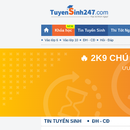
Khóa học
Tin Tuyển Sinh
Thi Tốt N
Vào lớp 6
Vào lớp 10
ĐH - CĐ
Hỏi - Đáp
🔥 2K9 CHÚ
ƯU
TIN TUYỂN SINH
ĐH - CĐ