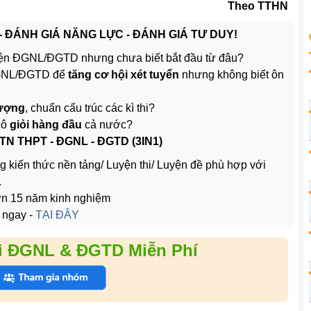
Theo TTHN
 - ĐÁNH GIÁ NĂNG LỰC - ĐÁNH GIÁ TƯ DUY!
ện ĐGNL/ĐGTD nhưng chưa biết bắt đầu từ đâu?
ĐGNL/ĐGTD để
tăng cơ hội xét tuyển
nhưng không biết ôn
lượng
, chuẩn cấu trúc các kì thi?
cô
giỏi hàng đầu
cả nước?
 TN THPT - ĐGNL - ĐGTD (3IN1)
g kiến thức nền tảng/ Luyện thi/ Luyện đề phù hợp với
.
hơn 15 năm kinh nghiệm
 ngay -
TẠI ĐÂY
i ĐGNL & ĐGTD Miễn Phí