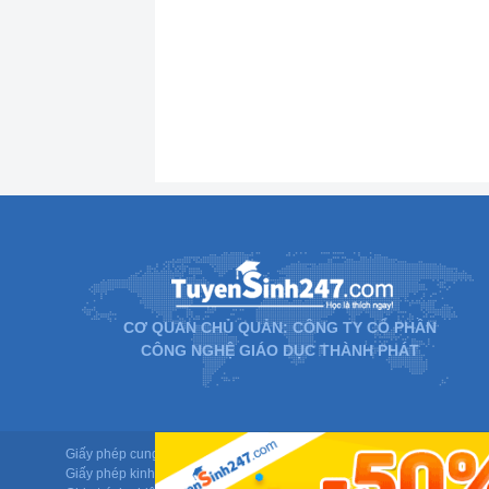
CƠ QUAN CHỦ QUẢN: CÔNG TY CỔ PHẦN
CÔNG NGHỆ GIÁO DỤC THÀNH PHÁT
Giấy phép cung cấp dịch vụ mạng xã hội trực tuyến số 337/GP-BTTTT d
Giấy phép kinh doanh giáo dục: MST-0106478082 do Sở Kế hoạch và Đ