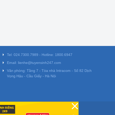
Tel: 024.7300.7989 - Hotline: 1800.6947
Email: lienhe@tuyensinh247.com
Văn phòng: Tầng 7 - Tòa nhà Intracom - Số 82 Dịch
Vọng Hậu - Cầu Giấy - Hà Nội