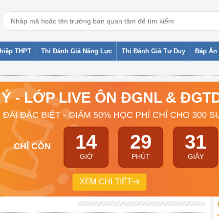
ghiệp THPT
Thi Đánh Giá Năng Lực
Thi Đánh Giá Tư Duy
Đáp Án 
 Ý - LỚP LIVE ÔN ĐGNL & ĐG
 ĐÃI ĐẶC BIỆT - GIẢM 50% HỌC PHÍ CHỈ CHO 300 S
14
29
31
CHỈ CÒN
GIỜ
PHÚT
GIÂY
XEM CHI TIẾT