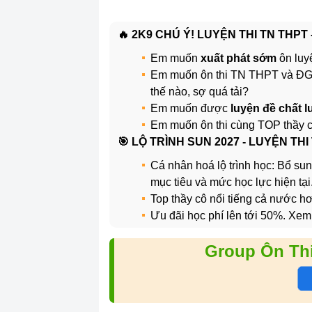
🔥 2K9 CHÚ Ý! LUYỆN THI TN THPT
Em muốn
xuất phát sớm
ôn luy
Em muốn ôn thi TN THPT và 
thế nào, sợ quá tải?
Em muốn được
luyện đề chất 
Em muốn ôn thi cùng TOP thầy 
️🎯 LỘ TRÌNH SUN 2027 - LUYỆN THI
Cá nhân hoá lộ trình học: Bổ sun
mục tiêu và mức học lực hiện tại
Top thầy cô nổi tiếng cả nước 
Ưu đãi học phí lên tới 50%. Xem
Group Ôn Th