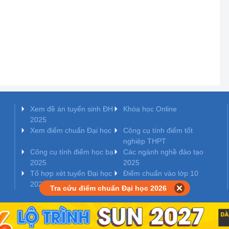
Xem đề án tuyển sinh ĐH
Khóa học Online
2025
Xem điểm chuẩn Đại học
Công cụ tính điểm tốt
nghiệp THPT
Công cụ tính điểm học bạ
Các ngành nghề đào tạo
2025
2025
Tổ hợp xét tuyển Đại học
Điểm chuẩn vào lớp 10
2025
Tra cứu điểm chuẩn Đại học 2026
o Bộ Thông tin và Truyền thông cấp ngày 10/07/2017.
ầu tư cấp ngày 24/10/2011.