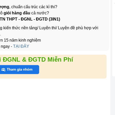
lượng
, chuẩn cấu trúc các kì thi?
cô
giỏi hàng đầu
cả nước?
 TN THPT - ĐGNL - ĐGTD (3IN1)
g kiến thức nền tảng/ Luyện thi/ Luyện đề phù hợp với
.
hơn 15 năm kinh nghiệm
 ngay -
TẠI ĐÂY
i ĐGNL & ĐGTD Miễn Phí