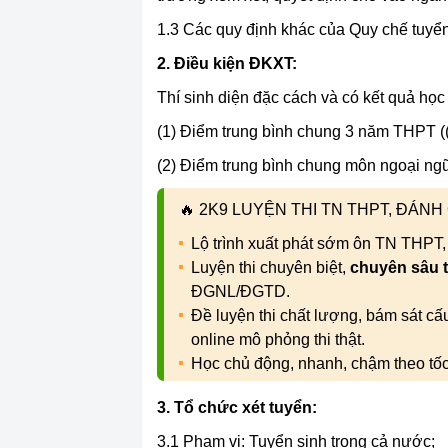
1.3 Các quy định khác của Quy chế tuyển
2. Điều kiện ĐKXT:
Thí sinh diện đặc cách và có kết quả học
(1) Điểm trung bình chung 3 năm THPT ((L
(2) Điểm trung bình chung môn ngoại ngữ
🔥
2K9 LUYỆN THI TN THPT, ĐÁN
Lộ trình xuất phát sớm ôn TN THPT
Luyện thi chuyên biệt,
chuyên sâu 
ĐGNL/ĐGTD.
Đề luyện thi chất lượng, bám sát c
online mô phỏng thi thật.
Học chủ động, nhanh, chậm theo tố
3. Tổ chức xét tuyển:
3.1 Phạm vi: Tuyển sinh trong cả nước;