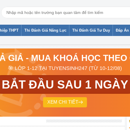
ghiệp THPT
Thi Đánh Giá Năng Lực
Thi Đánh Giá Tư Duy
Đáp Án 
RẢ GIÁ - MUA KHOÁ HỌC THEO
🎯 LỚP 1-12 TẠI TUYENSINH247 (TỪ 10-12/08)
BẮT ĐẦU SAU 1 NGÀY
XEM CHI TIẾT