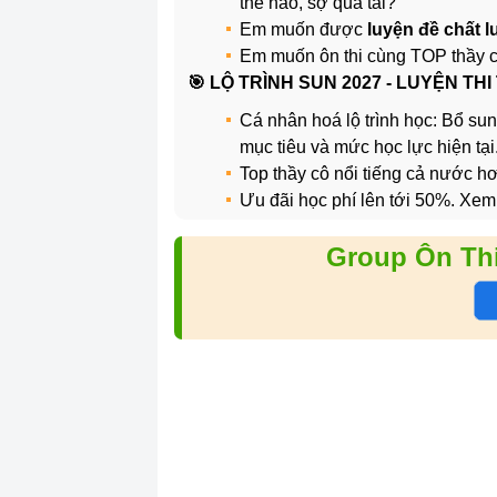
thế nào, sợ quá tải?
Em muốn được
luyện đề chất 
Em muốn ôn thi cùng TOP thầy 
️🎯 LỘ TRÌNH SUN 2027 - LUYỆN THI
Cá nhân hoá lộ trình học: Bổ sun
mục tiêu và mức học lực hiện tại
Top thầy cô nổi tiếng cả nước 
Ưu đãi học phí lên tới 50%. Xem
Group Ôn Th