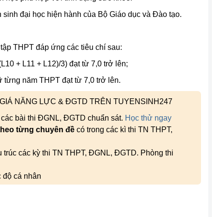
 sinh đại học hiện hành của Bộ Giáo dục và Đào tạo.
 tập THPT đáp ứng các tiêu chí sau:
10 + L11 + L12)/3) đạt từ 7,0 trở lên;
 từng năm THPT đạt từ 7,0 trở lên.
H GIÁ NĂNG LỰC & ĐGTD TRÊN TUYENSINH247
, các bài thi ĐGNL, ĐGTD chuẩn sát.
Học thử ngay
theo từng chuyên đề
có trong các kì thi TN THPT,
ấu trúc các kỳ thi TN THPT, ĐGNL, ĐGTD. Phòng thi
c độ cá nhân