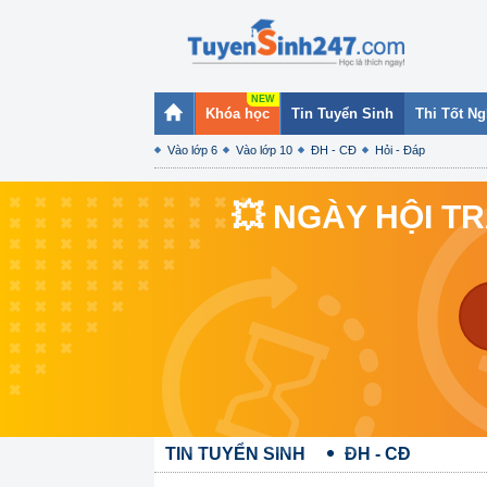
Khóa học
Tin Tuyển Sinh
Thi Tốt N
Vào lớp 6
Vào lớp 10
ĐH - CĐ
Hỏi - Đáp
💥 NGÀY HỘI T
TIN TUYỂN SINH
ĐH - CĐ