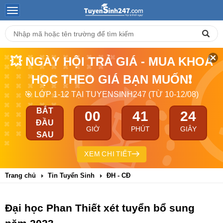
💥 NGÀY HỘI TRẢ GIÁ - MUA KHOÁ
HỌC THEO GIÁ BẠN MUỐN❗
🎯 LỚP 1-12 TẠI TUYENSINH247 (TỪ 10-12/08)
BẮT
00
41
24
ĐẦU
GIỜ
PHÚT
GIÂY
SAU
XEM CHI TIẾT
Trang chủ
Tin Tuyển Sinh
ĐH - CĐ
Đại học Phan Thiết xét tuyển bổ sung