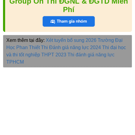
Group Ôn Thi ĐGNL & ĐGTD Miễn
Phí
Xem thêm tại đây:
Xét tuyển bổ sung 2026
Trường Đại
Học Phan Thiết
Thi Đánh giá năng lực 2024
Thi đại học
và thi tốt nghiệp THPT 2023
Thi đánh giá năng lực
TPHCM