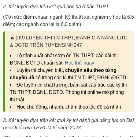
2. Xét tuyển dựa trên kết quả học bạ ở bậc THPT
(Có mức điểm chuẩn ngành Kỹ thuật xét nghiệm y học là 6.5
điểm; các ngành còn lại là 6.0 điểm)
🔥
2K9 LUYỆN THI TN THPT, ĐÁNH GIÁ NĂNG LỰC
& ĐGTD TRÊN TUYENSINH247
Lộ trình xuất phát sớm ôn TN THPT, các bài thi
ĐGNL, ĐGTD chuẩn sát.
Học thử ngay
Luyện thi chuyên biệt,
chuyên sâu theo từng
chuyên đề
có trong các kì thi TN THPT, ĐGNL/ĐGTD.
Đề luyện thi chất lượng, bám sát cấu trúc các kỳ thi
TN THPT, ĐGNL, ĐGTD. Phòng thi online mô phỏng
thi thật.
Học chủ động, nhanh, chậm theo tốc độ cá nhân
3. Xét tuyển dựa trên kết quả kỳ thi đánh giá năng lực do Đại
học Quốc gia TP.HCM tổ chức 2023