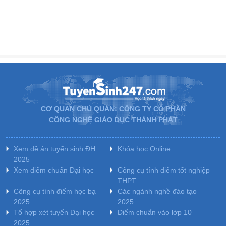
CƠ QUAN CHỦ QUẢN: CÔNG TY CỔ PHẦN
CÔNG NGHỆ GIÁO DỤC THÀNH PHÁT
Xem đề án tuyển sinh ĐH
Khóa học Online
2025
Xem điểm chuẩn Đại học
Công cụ tính điểm tốt nghiệp
THPT
Công cụ tính điểm học bạ
Các ngành nghề đào tạo
2025
2025
Tổ hợp xét tuyển Đại học
Điểm chuẩn vào lớp 10
2025