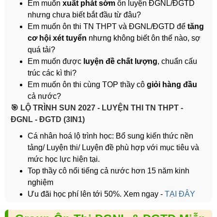
Em muốn
xuất phát sớm
ôn luyện ĐGNL/ĐGTD
nhưng chưa biết bắt đầu từ đâu?
Em muốn ôn thi TN THPT và ĐGNL/ĐGTD để
tăng
cơ hội xét tuyển
nhưng không biết ôn thế nào, sợ
quá tải?
Em muốn được
luyện đề chất lượng
, chuẩn cấu
trúc các kì thi?
Em muốn ôn thi cùng TOP thầy cô
giỏi hàng đầu
cả nước?
️🎯 LỘ TRÌNH SUN 2027 - LUYỆN THI TN THPT -
ĐGNL - ĐGTD (3IN1)
Cá nhân hoá lộ trình học: Bổ sung kiến thức nền
tảng/ Luyện thi/ Luyện đề phù hợp với mục tiêu và
mức học lực hiện tại.
Top thầy cô nổi tiếng cả nước hơn 15 năm kinh
nghiệm
Ưu đãi học phí lên tới 50%. Xem ngay -
TẠI ĐÂY