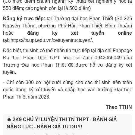
(Có mức điểm chuẩn ngành Kỹ thuật xét nghiệm y học là
550 điểm; các ngành còn lại là 500 điểm)
Đăng ký trực tiếp:
tại Trường đại học Phan Thiết
(Số 225
Nguyễn Thông, phường Phú Hài, Phan Thiết, Bình Thuận)
hoặc
đăng ký xét tuyển online
tại:
https://ts.upt.edu.vn/xettuyentructuyen/
.
Đặc biệt, thí sinh có thể nhắn tin trực tiếp tại địa chỉ
Fanpage
Đại học Phan Thiết UPT
hoặc số
Zalo 0942066049
của
Trường Đại học Phan Thiết để được hỗ trợ đăng ký xét
tuyển.
- Chỉ còn 300 cơ hội cuối cùng cho các thí sinh trên toàn
quốc đăng ký xét tuyển và nhập học vào trường Đại học
Phan Thiết năm 2023.
Theo TTHN
🔥 2K9 CHÚ Ý! LUYỆN THI TN THPT - ĐÁNH GIÁ
NĂNG LỰC - ĐÁNH GIÁ TƯ DUY!