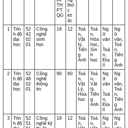
TH
thứ
PT
c
QG
kh
ác
1
Trìn
52
Công
18
12
Toá
Toá
Ng
Ng
h độ
42
nghệ
n,
n,
ữ
ữ
đại
02
sinh
Vật
Hóa
văn
văn,
học
01
học
lý,
học,
,
Toá
Tiến
Sin
Toá
n,
g
h
n,
Tiến
Anh
học
Địa
g
lí
Anh
2
Trìn
52
Công
90
60
Toá
Toá
Ng
Ng
h độ
48
nghệ
n,
n,
ữ
ữ
đại
02
thông
Vật
Vật
văn
văn,
học
01
tin
Lý,
lý,
,
Toá
Hóa
Tiến
Toá
n,
học
g
n,
Tiến
Anh
Địa
g
lí
Anh
3
Trìn
52
Công
18
12
Toá
Toá
Ng
Ng
h độ
51
nghệ kỹ
n,
n,
ữ
ữ