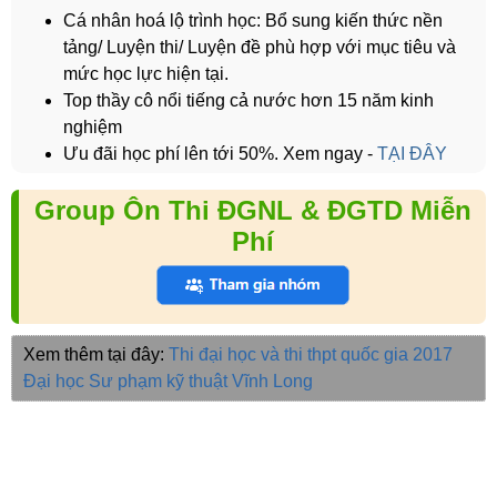
Cá nhân hoá lộ trình học: Bổ sung kiến thức nền
tảng/ Luyện thi/ Luyện đề phù hợp với mục tiêu và
mức học lực hiện tại.
Top thầy cô nổi tiếng cả nước hơn 15 năm kinh
nghiệm
Ưu đãi học phí lên tới 50%. Xem ngay -
TẠI ĐÂY
Group Ôn Thi ĐGNL & ĐGTD Miễn
Phí
Xem thêm tại đây:
Thi đại học và thi thpt quốc gia 2017
Đại học Sư phạm kỹ thuật Vĩnh Long