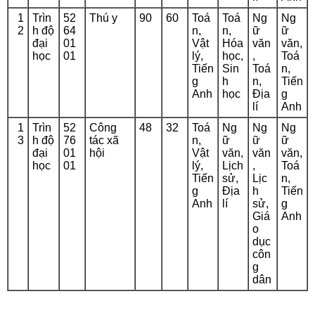
1
Trìn
52
Thú y
90
60
Toá
Toá
Ng
Ng
2
h độ
64
n,
n,
ữ
ữ
đại
01
Vật
Hóa
văn
văn,
học
01
lý,
học,
,
Toá
Tiến
Sin
Toá
n,
g
h
n,
Tiến
Anh
học
Địa
g
lí
Anh
1
Trìn
52
Công
48
32
Toá
Ng
Ng
Ng
3
h độ
76
tác xã
n,
ữ
ữ
ữ
đại
01
hội
Vật
văn,
văn
văn,
học
01
lý,
Lịch
,
Toá
Tiến
sử,
Lịc
n,
g
Địa
h
Tiến
Anh
lí
sử,
g
Giá
Anh
o
dục
côn
g
dân