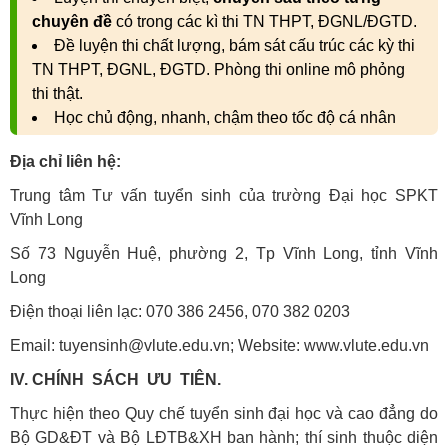
chuyên đề
có trong các kì thi TN THPT, ĐGNL/ĐGTD.
Đề luyện thi chất lượng, bám sát cấu trúc các kỳ thi
TN THPT, ĐGNL, ĐGTD. Phòng thi online mô phỏng
thi thật.
Học chủ động, nhanh, chậm theo tốc độ cá nhân
Địa chỉ liên hệ:
Trung tâm Tư vấn tuyển sinh của trường Đại học SPKT
Vĩnh Long
Số 73 Nguyễn Huệ, phường 2, Tp Vĩnh Long, tỉnh Vĩnh
Long
Điện thoại liên lạc: 070 386 2456, 070 382 0203
Email: tuyensinh@vlute.edu.vn; Website: www.vlute.edu.vn
IV. CHÍNH SÁCH ƯU TIÊN.
Thực hiện theo Quy chế tuyển sinh đại học và cao đẳng do
Bộ GD&ĐT và Bộ LĐTB&XH ban hành; thí sinh thuộc diện