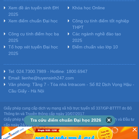
Xem đề án tuyển sinh ĐH
Khóa học Online
2025
Xem điểm chuẩn Đại học
Công cụ tính điểm tốt nghiệp
THPT
Công cụ tính điểm học bạ
Các ngành nghề đào tạo
2025
2025
Tổ hợp xét tuyển Đại học
Điểm chuẩn vào lớp 10
2025
Tel: 024.7300.7989 - Hotline: 1800.6947
Email: lienhe@tuyensinh247.com
Văn phòng: Tầng 7 - Tòa nhà Intracom - Số 82 Dịch Vọng Hậu -
Cầu Giấy - Hà Nội
Giấy phép cung cấp dịch vụ mạng xã hội trực tuyến số 337/GP-BTTTT do Bộ
Thông tin và Truyền thông cấp ngày 10/07/2017.
Giấy phép kinh doanh giáo dục: MST-0106478082 do Sở Kế hoạch và Đầu tư
Tra cứu điểm chuẩn Đại học 2026
cấp ngày 24/10/2011.
Chịu trách nhiệm nội dung: Phạm Đức Tuệ.