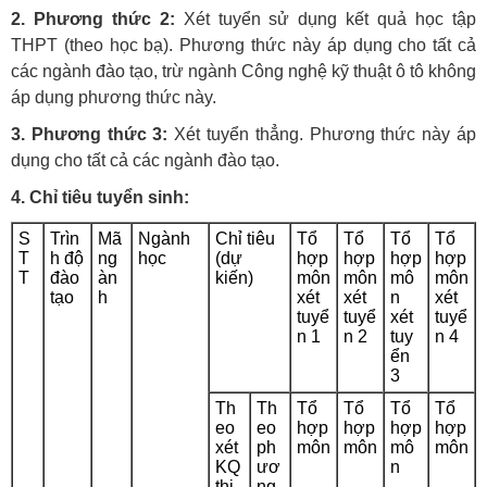
2. Phương thức 2:
Xét tuyển sử dụng kết quả học tập
THPT (theo học bạ). Phương thức này áp dụng cho tất cả
các ngành đào tạo, trừ ngành Công nghệ kỹ thuật ô tô không
áp dụng phương thức này.
3. Phương thức 3:
Xét tuyển thẳng. Phương thức này áp
dụng cho tất cả các ngành đào tạo.
4. Chỉ tiêu tuyển sinh:
S
Trìn
Mã
Ngành
Chỉ tiêu
Tổ
Tổ
Tổ
Tổ
T
h độ
ng
học
(dự
hợp
hợp
hợp
hợp
T
đào
àn
kiến)
môn
môn
mô
môn
tạo
h
xét
xét
n
xét
tuyể
tuyể
xét
tuyể
n 1
n 2
tuy
n 4
ển
3
Th
Th
Tổ
Tổ
Tổ
Tổ
eo
eo
hợp
hợp
hợp
hợp
xét
ph
môn
môn
mô
môn
KQ
ươ
n
thi
ng