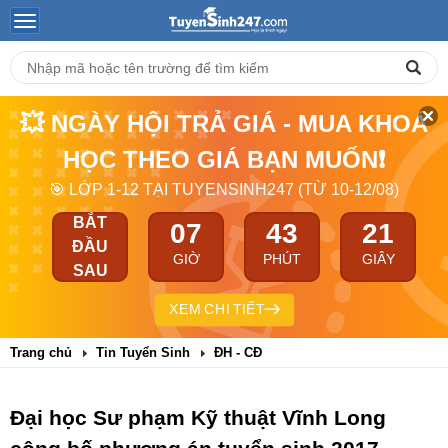
💥 NGÀY HỘI TRẢ GIÁ - MUA KHOÁ
HỌC THEO GIÁ BẠN MUỐN❗
🎯 LỚP 1-12 TẠI TUYENSINH247 (TỪ 10-12/08)
BẮT
07
43
20
ĐẦU
GIỜ
PHÚT
GIÂY
SAU
XEM CHI TIẾT
Trang chủ
Tin Tuyển Sinh
ĐH - CĐ
Đại học Sư phạm Kỹ thuật Vĩnh Long