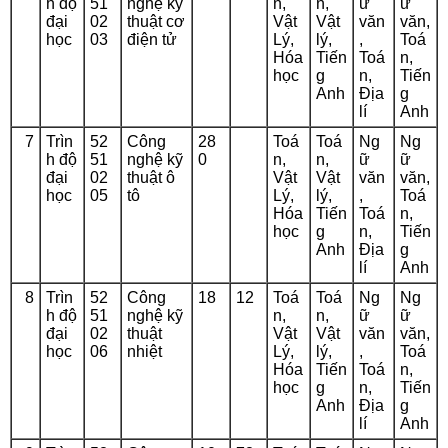
h độ
51
nghệ kỹ
n,
n,
ữ
ữ
đại
02
thuật cơ
Vật
Vật
văn
văn,
học
03
điện tử
Lý,
lý,
,
Toá
Hóa
Tiến
Toá
n,
học
g
n,
Tiến
Anh
Địa
g
lí
Anh
7
Trìn
52
Công
28
Toá
Toá
Ng
Ng
h độ
51
nghệ kỹ
0
n,
n,
ữ
ữ
đại
02
thuật ô
Vật
Vật
văn
văn,
học
05
tô
Lý,
lý,
,
Toá
Hóa
Tiến
Toá
n,
học
g
n,
Tiến
Anh
Địa
g
lí
Anh
8
Trìn
52
Công
18
12
Toá
Toá
Ng
Ng
h độ
51
nghệ kỹ
n,
n,
ữ
ữ
đại
02
thuật
Vật
Vật
văn
văn,
học
06
nhiệt
Lý,
lý,
,
Toá
Hóa
Tiến
Toá
n,
học
g
n,
Tiến
Anh
Địa
g
lí
Anh