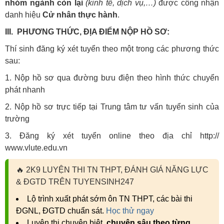
nhóm ngành còn lại
(kinh tế, dịch vụ,…)
được công nhận
danh hiệu
Cử nhân thực hành
.
III. PHƯƠNG THỨC, ĐỊA ĐIỂM NỘP HỒ SƠ:
Thí sinh đăng ký xét tuyển theo một trong các phương thức
sau:
1. Nộp hồ sơ qua đường bưu điện theo hình thức chuyển
phát nhanh
2. Nộp hồ sơ trực tiếp tại Trung tâm tư vấn tuyển sinh của
trường
3. Đăng ký xét tuyển online theo địa chỉ http://
www.vlute.edu.vn
🔥
2K9 LUYỆN THI TN THPT, ĐÁNH GIÁ NĂNG LỰC
& ĐGTD TRÊN TUYENSINH247
Lộ trình xuất phát sớm ôn TN THPT, các bài thi
ĐGNL, ĐGTD chuẩn sát.
Học thử ngay
Luyện thi chuyên biệt,
chuyên sâu theo từng