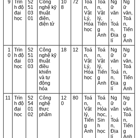
9
Trìn
52
Công
10
72
Toá
Toá
Ng
Ng
h độ
51
nghệ kỹ
8
n,
n,
ữ
ữ
đại
03
thuật
Vật
Vật
văn
văn,
học
01
điện,
Lý,
lý,
,
Toá
điện tử
Hóa
Tiến
Toá
n,
học
g
n,
Tiến
Anh
Địa
g
lí
Anh
1
Trìn
52
Công
18
12
Toá
Toá
Ng
Ng
0
h độ
51
nghệ kỹ
n,
n,
ữ
ữ
đại
03
thuật
Vật
Vật
văn
văn,
học
03
điều
Lý,
lý,
,
Toá
khiển
Hóa
Tiến
Toá
n,
và tự
học
g
n,
Tiến
động
Anh
Địa
g
hóa
lí
Anh
11
Trìn
52
Công
12
80
Toá
Toá
Ng
Ng
h độ
54
nghệ
0
n,
n,
ữ
ữ
đại
01
thực
Vật
Hóa
văn
văn,
học
02
phẩm
lý,
học,
,
Toá
Tiến
Sin
Toá
n,
g
h
n,
Tiến
Anh
học
Địa
g
lí
Anh