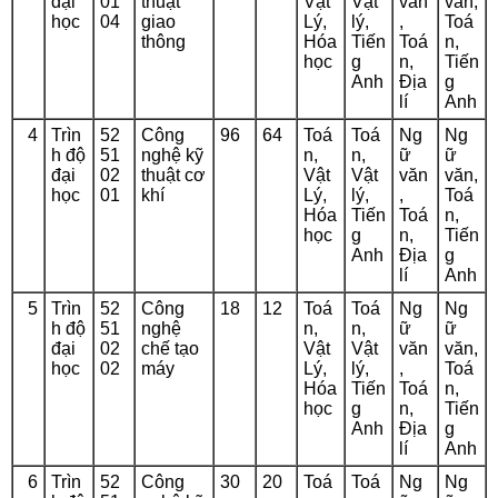
đại
01
thuật
Vật
Vật
văn
văn,
học
04
giao
Lý,
lý,
,
Toá
thông
Hóa
Tiến
Toá
n,
học
g
n,
Tiến
Anh
Địa
g
lí
Anh
4
Trìn
52
Công
96
64
Toá
Toá
Ng
Ng
h độ
51
nghệ kỹ
n,
n,
ữ
ữ
đại
02
thuật cơ
Vật
Vật
văn
văn,
học
01
khí
Lý,
lý,
,
Toá
Hóa
Tiến
Toá
n,
học
g
n,
Tiến
Anh
Địa
g
lí
Anh
5
Trìn
52
Công
18
12
Toá
Toá
Ng
Ng
h độ
51
nghệ
n,
n,
ữ
ữ
đại
02
chế tạo
Vật
Vật
văn
văn,
học
02
máy
Lý,
lý,
,
Toá
Hóa
Tiến
Toá
n,
học
g
n,
Tiến
Anh
Địa
g
lí
Anh
6
Trìn
52
Công
30
20
Toá
Toá
Ng
Ng