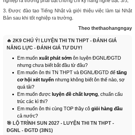
nghiệp ra trường phải đạt chứng chỉ kỹ năng nghề bậc 3/5;
3. Được đào tạo Tiếng Nhật và giới thiệu việc làm tại Nhật
Bản sau khi tốt nghiệp ra trường.
Theo thethaohangngay
🔥 2K9 CHÚ Ý! LUYỆN THI TN THPT - ĐÁNH GIÁ
NĂNG LỰC - ĐÁNH GIÁ TƯ DUY!
Em muốn
xuất phát sớm
ôn luyện ĐGNL/ĐGTD
nhưng chưa biết bắt đầu từ đâu?
Em muốn ôn thi TN THPT và ĐGNL/ĐGTD để
tăng
cơ hội xét tuyển
nhưng không biết ôn thế nào, sợ
quá tải?
Em muốn được
luyện đề chất lượng
, chuẩn cấu
trúc các kì thi?
Em muốn ôn thi cùng TOP thầy cô
giỏi hàng đầu
cả nước?
️🎯 LỘ TRÌNH SUN 2027 - LUYỆN THI TN THPT -
ĐGNL - ĐGTD (3IN1)