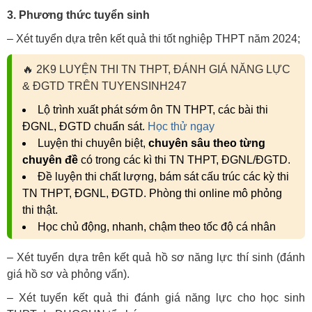
3. Phương thức tuyển sinh
– Xét tuyển dựa trên kết quả thi tốt nghiệp THPT năm 2024;
🔥
2K9 LUYỆN THI TN THPT, ĐÁNH GIÁ NĂNG LỰC
& ĐGTD TRÊN TUYENSINH247
Lộ trình xuất phát sớm ôn TN THPT, các bài thi
ĐGNL, ĐGTD chuẩn sát.
Học thử ngay
Luyện thi chuyên biệt,
chuyên sâu theo từng
chuyên đề
có trong các kì thi TN THPT, ĐGNL/ĐGTD.
Đề luyện thi chất lượng, bám sát cấu trúc các kỳ thi
TN THPT, ĐGNL, ĐGTD. Phòng thi online mô phỏng
thi thật.
Học chủ động, nhanh, chậm theo tốc độ cá nhân
– Xét tuyển dựa trên kết quả hồ sơ năng lực thí sinh (đánh
giá hồ sơ và phỏng vấn).
– Xét tuyển kết quả thi đánh giá năng lực cho học sinh