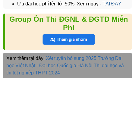
Ưu đãi học phí lên tới 50%. Xem ngay -
TẠI ĐÂY
Group Ôn Thi ĐGNL & ĐGTD Miễn
Phí
Xem thêm tại đây:
Xét tuyển bổ sung 2025
Trường Đại
học Việt Nhật - Đại học Quốc gia Hà Nội
Thi đại học và
thi tốt nghiệp THPT 2024