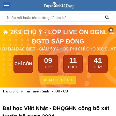
🔥 2K9 CHÚ Ý - LỚP LIVE ÔN ĐGNL &
ĐGTD SẮP ĐÓNG
ƯU ĐÃI ĐẶC BIỆT - GIẢM 50% HỌC PHÍ CHỈ CHO 300 SUẤT
09
11
41
CHỈ CÒN
GIỜ
PHÚT
GIÂY
XEM CHI TIẾT
Trang chủ
Tin Tuyển Sinh
ĐH - CĐ
Đại học Việt Nhật - ĐHQGHN công bố xét