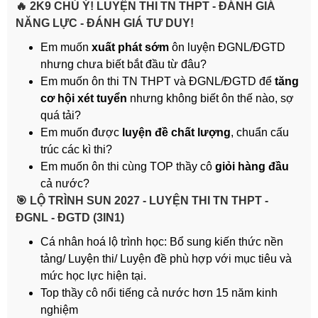
🔥 2K9 CHÚ Ý! LUYỆN THI TN THPT - ĐÁNH GIÁ
NĂNG LỰC - ĐÁNH GIÁ TƯ DUY!
Em muốn
xuất phát sớm
ôn luyện ĐGNL/ĐGTD
nhưng chưa biết bắt đầu từ đâu?
Em muốn ôn thi TN THPT và ĐGNL/ĐGTD để
tăng
cơ hội xét tuyển
nhưng không biết ôn thế nào, sợ
quá tải?
Em muốn được
luyện đề chất lượng
, chuẩn cấu
trúc các kì thi?
Em muốn ôn thi cùng TOP thầy cô
giỏi hàng đầu
cả nước?
️🎯 LỘ TRÌNH SUN 2027 - LUYỆN THI TN THPT -
ĐGNL - ĐGTD (3IN1)
Cá nhân hoá lộ trình học: Bổ sung kiến thức nền
tảng/ Luyện thi/ Luyện đề phù hợp với mục tiêu và
mức học lực hiện tại.
Top thầy cô nổi tiếng cả nước hơn 15 năm kinh
nghiệm