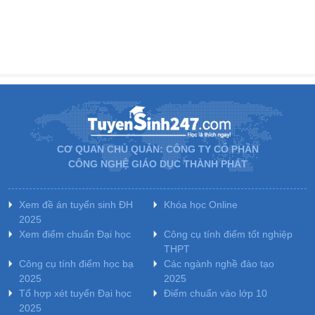
CƠ QUAN CHỦ QUẢN: CÔNG TY CỔ PHẦN
CÔNG NGHỆ GIÁO DỤC THÀNH PHÁT
Xem đề án tuyển sinh ĐH
Khóa học Online
2025
Xem điểm chuẩn Đại học
Công cụ tính điểm tốt nghiệp
THPT
Công cụ tính điểm học bạ
Các ngành nghề đào tạo
2025
2025
Tổ hợp xét tuyển Đại học
Điểm chuẩn vào lớp 10
2025