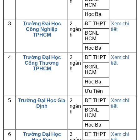
h
HCM
Học Bạ
3
Trường Đại Học
2
ĐT THPT
Xem chi
Công Nghiệp
ngàn
tiết
ĐGNL
TPHCM
h
HCM
Học Bạ
4
Trường Đại Học
2
ĐT THPT
Xem chi
Công Thương
ngàn
tiết
ĐGNL
TPHCM
h
HCM
Học Bạ
Ưu Tiên
5
Trường Đại Học Gia
2
ĐT THPT
Xem chi
Định
ngàn
tiết
ĐGNL
h
HCM
Học Bạ
6
Trường Đại Học
3
ĐT THPT
Xem chi
Hoa Sen
ngàn
tiết