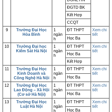
ĐGTD BK
Kết Hợp
CCQT
9
Trường Đại Học
1
ĐT THPT
Xem chi
Hòa Bình
ngàn
tiết
Học Bạ
h
10
Trường Đại học
1
ĐT THPT
Xem chi
Kiểm Sát Hà Nội
ngàn
tiết
Học Bạ
h
Kết Hợp
11
Trường Đại Học
1
ĐT THPT
Xem chi
Kinh Doanh và
ngàn
tiết
Học Bạ
Công Nghệ Hà Nội
h
12
Trường Đại Học
1
ĐT THPT
Xem chi
Lao Động – Xã Hội
ngàn
tiết
Học Bạ
(Cơ sở Hà Nội)
h
13
Trường Đại Học
1
ĐT THPT
Xem chi
Luật Hà Nội
ngàn
tiết
Học Bạ
h