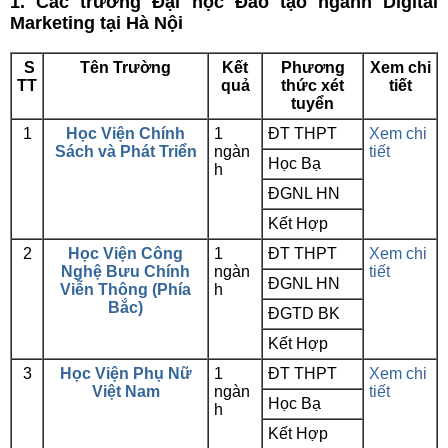
1. Các trường Đại học Đào tạo ngành Digital
Marketing tại Hà Nội
S
Tên Trường
Kết
Phương
Xem chi
TT
quả
thức xét
tiết
tuyển
1
Học Viện Chính
1
ĐT THPT
Xem chi
Sách và Phát Triển
ngàn
tiết
Học Bạ
h
ĐGNL HN
Kết Hợp
2
Học Viện Công
1
ĐT THPT
Xem chi
Nghệ Bưu Chính
ngàn
tiết
ĐGNL HN
Viễn Thông (Phía
h
Bắc)
ĐGTD BK
Kết Hợp
3
Học Viện Phụ Nữ
1
ĐT THPT
Xem chi
Việt Nam
ngàn
tiết
Học Bạ
h
Kết Hợp