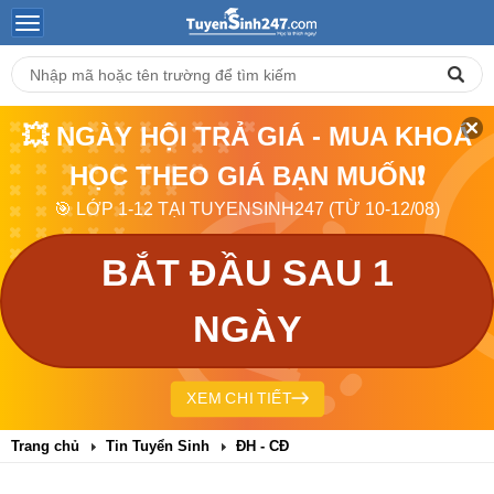
💥 NGÀY HỘI TRẢ GIÁ - MUA KHOÁ
HỌC THEO GIÁ BẠN MUỐN❗
🎯 LỚP 1-12 TẠI TUYENSINH247 (TỪ 10-12/08)
BẮT ĐẦU SAU 1
NGÀY
XEM CHI TIẾT
Trang chủ
Tin Tuyển Sinh
ĐH - CĐ