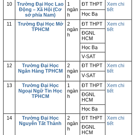
10
Trường Đại Học Lao
1
ĐT THPT
Xem chi
Động – Xã Hội (Cơ
ngàn
tiết
Học Bạ
sở phía Nam)
h
11
Trường Đại Học Mở
2
ĐT THPT
Xem chi
TPHCM
ngàn
tiết
ĐGNL
h
HCM
Học Bạ
V-SAT
12
Trường Đại Học
2
ĐT THPT
Xem chi
Ngân Hàng TPHCM
ngàn
tiết
V-SAT
h
13
Trường Đại Học
1
ĐT THPT
Xem chi
Ngoại Ngữ Tin Học
ngàn
tiết
ĐGNL
TPHCM
h
HCM
Học Bạ
14
Trường Đại Học
2
ĐT THPT
Xem chi
Nguyễn Tất Thành
ngàn
tiết
ĐGNL
h
HCM