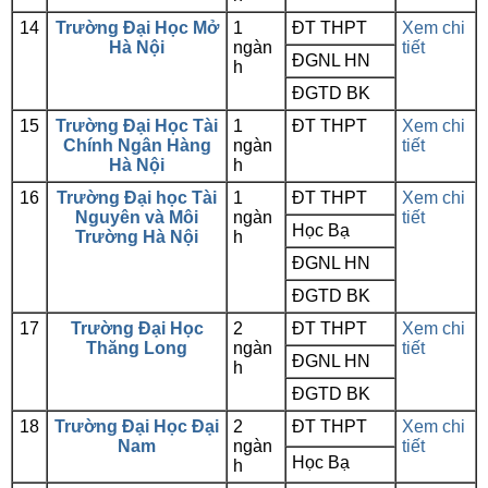
14
Trường Đại Học Mở
1
ĐT THPT
Xem chi
Hà Nội
ngàn
tiết
ĐGNL HN
h
ĐGTD BK
15
Trường Đại Học Tài
1
ĐT THPT
Xem chi
Chính Ngân Hàng
ngàn
tiết
Hà Nội
h
16
Trường Đại học Tài
1
ĐT THPT
Xem chi
Nguyên và Môi
ngàn
tiết
Học Bạ
Trường Hà Nội
h
ĐGNL HN
ĐGTD BK
17
Trường Đại Học
2
ĐT THPT
Xem chi
Thăng Long
ngàn
tiết
ĐGNL HN
h
ĐGTD BK
18
Trường Đại Học Đại
2
ĐT THPT
Xem chi
Nam
ngàn
tiết
Học Bạ
h