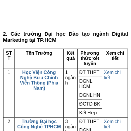
2. Các trường Đại học Đào tạo ngành Digital
Marketing tại TP.HCM
ST
Tên Trường
Kết
Phương
Xem chi
T
quả
thức xét
tiết
tuyển
1
Học Viện Công
1
ĐT THPT
Xem chi
Nghệ Bưu Chính
ngàn
tiết
ĐGNL
Viễn Thông (Phía
h
HCM
Nam)
ĐGNL HN
ĐGTD BK
Kết Hợp
2
Trường Đại học
3
ĐT THPT
Xem chi
Công Nghệ TPHCM
ngàn
tiết
ĐGNL