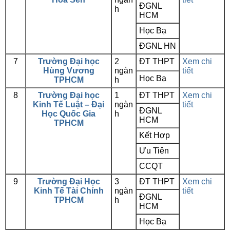
ĐGNL
h
HCM
Học Bạ
ĐGNL HN
7
Trường Đại học
2
ĐT THPT
Xem chi
Hùng Vương
ngàn
tiết
Học Bạ
TPHCM
h
8
Trường Đại học
1
ĐT THPT
Xem chi
Kinh Tế Luật – Đại
ngàn
tiết
ĐGNL
Học Quốc Gia
h
HCM
TPHCM
Kết Hợp
Ưu Tiên
CCQT
9
Trường Đại Học
3
ĐT THPT
Xem chi
Kinh Tế Tài Chính
ngàn
tiết
ĐGNL
TPHCM
h
HCM
Học Bạ