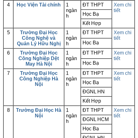
4
Học Viện Tài chính
1
ĐT THPT
Xem chi
ngàn
tiết
Học Bạ
h
Kết Hợp
5
Trường Đại Học
1
ĐT THPT
Xem chi
Công Nghệ và
ngàn
tiết
Học Bạ
Quản Lý Hữu Nghị
h
6
Trường Đại Học
1
ĐT THPT
Xem chi
Công Nghiệp Dệt
ngàn
tiết
Học Bạ
May Hà Nội
h
7
Trường Đại Học
1
ĐT THPT
Xem chi
Công Nghiệp Hà
ngàn
tiết
Học Bạ
Nội
h
ĐGNL HN
Kết Hợp
8
Trường Đại Học Hà
1
ĐT THPT
Xem chi
Nội
ngàn
tiết
ĐGNL HCM
h
Học Bạ
ĐGNL HN