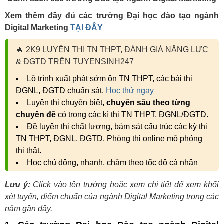
Xem thêm đầy đủ các trường Đại học đào tạo ngành
Digital Marketing
TẠI ĐÂY
🔥
2K9 LUYỆN THI TN THPT, ĐÁNH GIÁ NĂNG LỰC
& ĐGTD TRÊN TUYENSINH247
Lộ trình xuất phát sớm ôn TN THPT, các bài thi
ĐGNL, ĐGTD chuẩn sát.
Học thử ngay
Luyện thi chuyên biệt,
chuyên sâu theo từng
chuyên đề
có trong các kì thi TN THPT, ĐGNL/ĐGTD.
Đề luyện thi chất lượng, bám sát cấu trúc các kỳ thi
TN THPT, ĐGNL, ĐGTD. Phòng thi online mô phỏng
thi thật.
Học chủ động, nhanh, chậm theo tốc độ cá nhân
Lưu ý:
Click vào tên trường hoặc xem chi tiết để xem khối
xét tuyển, điểm chuẩn của ngành Digital Marketing trong các
năm gần đây.