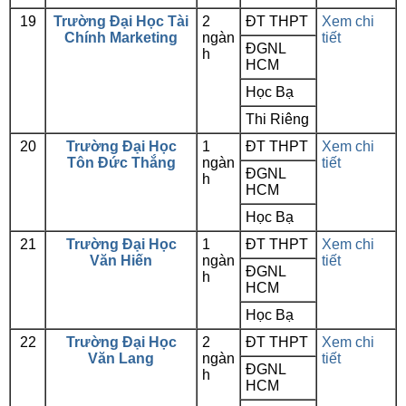
19
Trường Đại Học Tài
2
ĐT THPT
Xem chi
Chính Marketing
ngàn
tiết
ĐGNL
h
HCM
Học Bạ
Thi Riêng
20
Trường Đại Học
1
ĐT THPT
Xem chi
Tôn Đức Thắng
ngàn
tiết
ĐGNL
h
HCM
Học Bạ
21
Trường Đại Học
1
ĐT THPT
Xem chi
Văn Hiến
ngàn
tiết
ĐGNL
h
HCM
Học Bạ
22
Trường Đại Học
2
ĐT THPT
Xem chi
Văn Lang
ngàn
tiết
ĐGNL
h
HCM