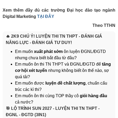
Xem thêm đầy đủ các trường Đại học đào tạo ngành
Digital Marketing
TẠI ĐÂY
Theo TTHN
🔥 2K9 CHÚ Ý! LUYỆN THI TN THPT - ĐÁNH GIÁ
NĂNG LỰC - ĐÁNH GIÁ TƯ DUY!
Em muốn
xuất phát sớm
ôn luyện ĐGNL/ĐGTD
nhưng chưa biết bắt đầu từ đâu?
Em muốn ôn thi TN THPT và ĐGNL/ĐGTD để
tăng
cơ hội xét tuyển
nhưng không biết ôn thế nào, sợ
quá tải?
Em muốn được
luyện đề chất lượng
, chuẩn cấu
trúc các kì thi?
Em muốn ôn thi cùng TOP thầy cô
giỏi hàng đầu
cả nước?
️🎯 LỘ TRÌNH SUN 2027 - LUYỆN THI TN THPT -
ĐGNL - ĐGTD (3IN1)