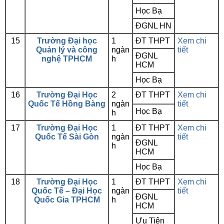
Học Bạ
ĐGNL HN
15
Trường Đại học
1
ĐT THPT
Xem chi
Quản lý và công
ngàn
tiết
ĐGNL
nghệ TPHCM
h
HCM
Học Bạ
16
Trường Đại Học
2
ĐT THPT
Xem chi
Quốc Tế Hồng Bàng
ngàn
tiết
Học Bạ
h
17
Trường Đại Học
1
ĐT THPT
Xem chi
Quốc Tế Sài Gòn
ngàn
tiết
ĐGNL
h
HCM
Học Bạ
18
Trường Đại Học
1
ĐT THPT
Xem chi
Quốc Tế – Đại Học
ngàn
tiết
ĐGNL
Quốc Gia TPHCM
h
HCM
Ưu Tiên