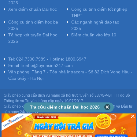
2025
Xem điểm chuẩn Đại học
Công cụ tính điểm tốt nghiệp
THPT
Công cụ tính điểm học bạ
Các ngành nghề đào tạo
2025
2025
Tổ hợp xét tuyển Đại học
Điểm chuẩn vào lớp 10
2025
Tel: 024.7300.7989 - Hotline: 1800.6947
Email: lienhe@tuyensinh247.com
Văn phòng: Tầng 7 - Tòa nhà Intracom - Số 82 Dịch Vọng Hậu -
Cầu Giấy - Hà Nội
Giấy phép cung cấp dịch vụ mạng xã hội trực tuyến số 337/GP-BTTTT do Bộ
Thông tin và Truyền thông cấp ngày 10/07/2017.
Giấy phép kinh doanh giáo dục: MST-0106478082 do Sở Kế hoạch và Đầu tư
Tra cứu điểm chuẩn Đại học 2026
cấp ngày 24/10/2011.
Chịu trách nhiệm nội dung: Phạm Đức Tuệ.