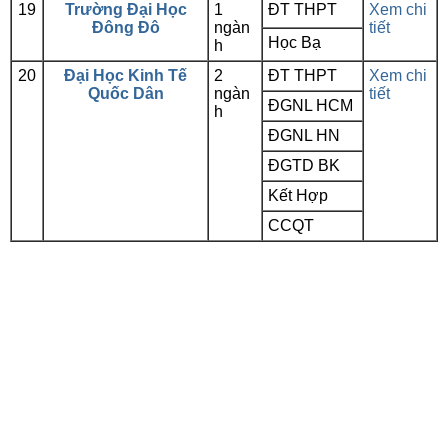
19
Trường Đại Học
1
ĐT THPT
Xem chi
Đông Đô
ngàn
tiết
Học Bạ
h
20
Đại Học Kinh Tế
2
ĐT THPT
Xem chi
Quốc Dân
ngàn
tiết
ĐGNL HCM
h
ĐGNL HN
ĐGTD BK
Kết Hợp
CCQT