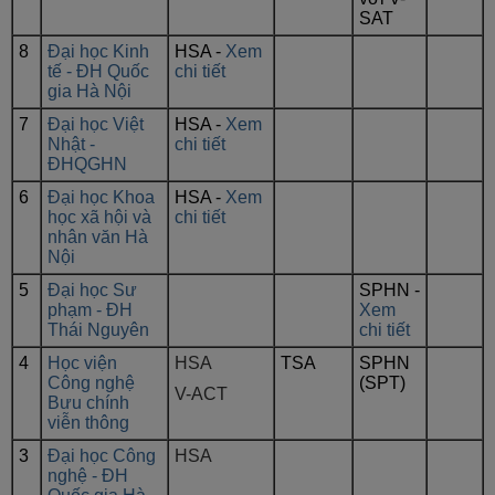
SAT
8
Đại học Kinh
HSA -
Xem
tế - ĐH Quốc
chi tiết
gia Hà Nội
7
Đại học Việt
HSA -
Xem
Nhật -
chi tiết
ĐHQGHN
6
Đại học Khoa
HSA -
Xem
học xã hội và
chi tiết
nhân văn Hà
Nội
5
Đại học Sư
SPHN -
phạm - ĐH
Xem
Thái Nguyên
chi tiết
4
Học viện
HSA
TSA
SPHN
Công nghệ
(SPT)
V-ACT
Bưu chính
viễn thông
3
Đại học Công
HSA
nghệ - ĐH