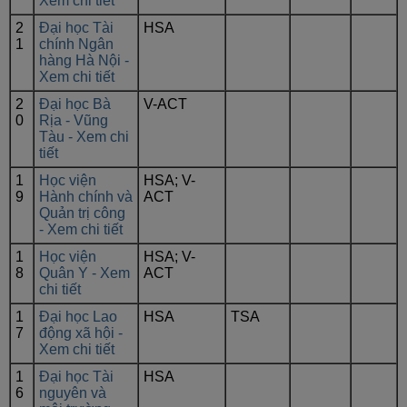
Xem chi tiết
2
Đại học Tài
HSA
1
chính Ngân
hàng Hà Nội -
Xem chi tiết
2
Đại học Bà
V-ACT
0
Rịa - Vũng
Tàu - Xem chi
tiết
1
Học viện
HSA; V-
9
Hành chính và
ACT
Quản trị công
- Xem chi tiết
1
Học viện
HSA; V-
8
Quân Y - Xem
ACT
chi tiết
1
Đại học Lao
HSA
TSA
7
động xã hội -
Xem chi tiết
1
Đại học Tài
HSA
6
nguyên và