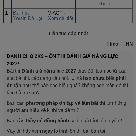
chi tiết
1
Đại học
V-ACT -
Yersin Đà Lạt
Xem chi tiết
- Tiếp tục cập nhật -
Theo TTHN
DÀNH CHO 2K9 – ÔN THI ĐÁNH GIÁ NĂNG LỰC
2027!
Bài thi
Đánh giá năng lực 2027
thay đổi toàn bộ từ cấu
trúc bài thi, các dạng câu hỏi,.... mà bạn
chưa biết phải
ôn tập
như thế nào cho hiệu quả? không học môn đó thì
làm bài ra sao?
Bạn cần
phương pháp ôn tập và làm bài thi
từ những
người
am hiểu
về kì thi và đề thi?
Bạn cần
thầy cô đồng hành
suốt quá trình ôn luyện?
Vậy thì hãy xem ngay lộ trình ôn thi bài bản tại