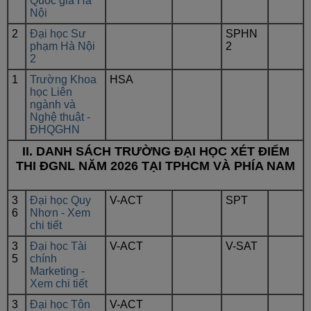
Quốc gia Hà
Nội
2
Đại học Sư
SPHN
phạm Hà Nội
2
2
1
Trường Khoa
HSA
học Liên
ngành và
Nghệ thuật -
ĐHQGHN
II. DANH SÁCH TRƯỜNG ĐẠI HỌC XÉT ĐIỂM
THI ĐGNL NĂM 2026 TẠI TPHCM VÀ PHÍA NAM
3
Đại học Quy
V-ACT
SPT
6
Nhơn - Xem
chi tiết
3
Đại học Tài
V-ACT
V-SAT
5
chính
Marketing -
Xem chi tiết
3
Đại học Tôn
V-ACT