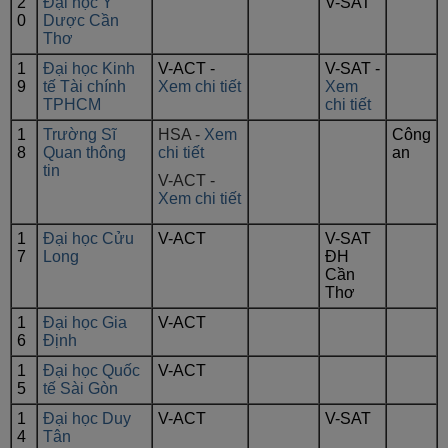
2
Đại học Y
V-SAT
0
Dược Cần
Thơ
1
Đại học Kinh
V-ACT -
V-SAT -
9
tế Tài chính
Xem chi tiết
Xem
TPHCM
chi tiết
1
Trường Sĩ
HSA -
Xem
Công
8
Quan thông
chi tiết
an
tin
V-ACT -
Xem chi tiết
1
Đại học Cửu
V-ACT
V-SAT
7
Long
ĐH
Cần
Thơ
1
Đại học Gia
V-ACT
6
Định
1
Đại học Quốc
V-ACT
5
tế Sài Gòn
1
Đại học Duy
V-ACT
V-SAT
4
Tân