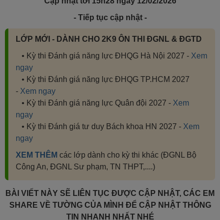
Cập nhật tới 15h28
ngày 12/02/2026
- Tiếp tục cập nhật -
LỚP MỚI - DÀNH CHO 2K9 ÔN THI ĐGNL & ĐGTD
• Kỳ thi Đánh giá năng lực ĐHQG Hà Nội 2027 -
Xem
ngay
• Kỳ thi Đánh giá năng lực ĐHQG TP.HCM 2027
-
Xem ngay
• Kỳ thi Đánh giá năng lực Quân đội 2027 -
Xem
ngay
• Kỳ thi Đánh giá tư duy Bách khoa HN 2027 -
Xem
ngay
XEM THÊM
các lớp dành cho kỳ thi khác (ĐGNL Bộ
Công An, ĐGNL Sư phạm, TN THPT,....)
BÀI VIẾT NÀY SẼ LIÊN TỤC ĐƯỢC CẬP NHẬT, CÁC EM
SHARE VỀ TƯỜNG CỦA MÌNH ĐỂ CẬP NHẬT THÔNG
TIN NHANH NHẤT NHÉ