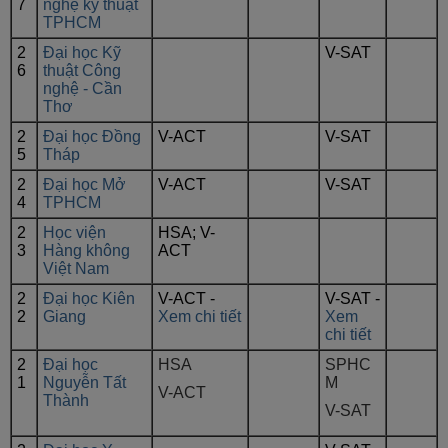
7
nghệ kỹ thuật
TPHCM
2
Đại học Kỹ
V-SAT
6
thuật Công
nghệ - Cần
Thơ
2
Đại học Đồng
V-ACT
V-SAT
5
Tháp
2
Đại học Mở
V-ACT
V-SAT
4
TPHCM
2
Học viện
HSA; V-
3
Hàng không
ACT
Việt Nam
2
Đại học Kiên
V-ACT -
V-SAT -
2
Giang
Xem chi tiết
Xem
chi tiết
2
Đại học
HSA
SPHC
1
Nguyễn Tất
M
V-ACT
Thành
V-SAT