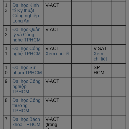
1
Đại học Kinh
V-ACT
3
tế Kỹ thuật
Công nghiệp
Long An
1
Đại học Quản
V-ACT
2
lý và Công
nghệ TPHCM
1
Đại học Công
V-ACT -
V-SAT -
1
nghệ TPHCM
Xem chi tiết
Xem
chi tiết
1
Đại học Sư
SP
0
phạm TPHCM
HCM
9
Đại học Công
V-ACT
nghiệp
TPHCM
8
Đại học Công
V-ACT
thương
TPHCM
7
Đại học Bách
V-ACT
khoa TPHCM
(trong