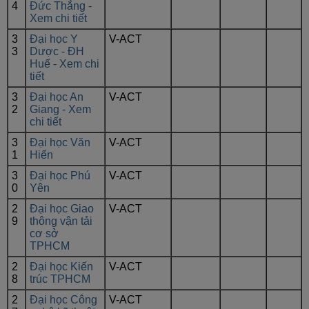
4
Đức Thắng -
Xem chi tiết
3
Đại học Y
V-ACT
3
Dược - ĐH
Huế - Xem chi
tiết
3
Đại học An
V-ACT
2
Giang - Xem
chi tiết
3
Đại học Văn
V-ACT
1
Hiến
3
Đại học Phú
V-ACT
0
Yên
2
Đại học Giao
V-ACT
9
thông vận tải
cơ sở
TPHCM
2
Đại học Kiến
V-ACT
8
trúc TPHCM
2
Đại học Công
V-ACT