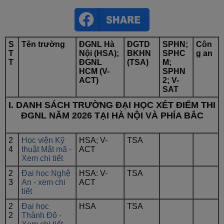
S
Tên trường
ĐGNL Hà
ĐGTD
SPHN;
Côn
T
Nội (HSA);
BKHN
SPHC
g an
T
ĐGNL
(TSA)
M;
HCM (V-
SPHN
ACT)
2; V-
SAT
I. DANH SÁCH TRƯỜNG ĐẠI HỌC XÉT ĐIỂM THI
ĐGNL NĂM 2026 TẠI HÀ NỘI VÀ PHÍA BẮC
2
Học viện Kỹ
HSA; V-
TSA
4
thuật Mật mã -
ACT
Xem chi tiết
2
Đại học Nghệ
HSA: V-
TSA
3
An - xem chi
ACT
tiết
2
Đại học
HSA
TSA
2
Thành Đô -