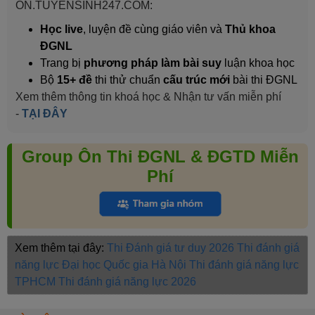
ON.TUYENSINH247.COM:
Học live
, luyện đề cùng giáo viên và
Thủ khoa
ĐGNL
Trang bị
phương pháp làm bài suy
luận khoa học
Bộ
15+ đề
thi thử chuẩn
cấu trúc mới
bài thi ĐGNL
Xem thêm thông tin khoá học & Nhận tư vấn miễn phí
-
TẠI ĐÂY
Group Ôn Thi ĐGNL & ĐGTD Miễn
Phí
Xem thêm tại đây:
Thi Đánh giá tư duy 2026
Thi đánh giá
năng lực Đại học Quốc gia Hà Nội
Thi đánh giá năng lực
TPHCM
Thi đánh giá năng lực 2026