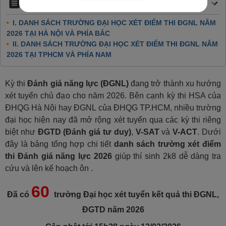
Nội dung chính
I. DANH SÁCH TRƯỜNG ĐẠI HỌC XÉT ĐIỂM THI ĐGNL NĂM
2026 TẠI HÀ NỘI VÀ PHÍA BẮC
II. DANH SÁCH TRƯỜNG ĐẠI HỌC XÉT ĐIỂM THI ĐGNL NĂM
2026 TẠI TPHCM VÀ PHÍA NAM
Kỳ thi
Đánh giá năng lực (ĐGNL)
đang trở thành xu hướng
xét tuyển chủ đạo cho năm 2026. Bên cạnh kỳ thi HSA của
ĐHQG Hà Nội hay ĐGNL của ĐHQG TP.HCM, nhiều trường
đại học hiện nay đã mở rộng xét tuyển qua các kỳ thi riêng
biệt như
ĐGTD (Đánh giá tư duy)
,
V-SAT
và
V-ACT
. Dưới
đây là bảng tổng hợp chi tiết
danh sách trường xét điểm
thi Đánh giá năng lực 2026
giúp thí sinh 2k8 dễ dàng tra
cứu và lên kế hoạch ôn .
60
Đã có
trường Đại học xét tuyển kết quả thi ĐGNL,
ĐGTD năm 2026