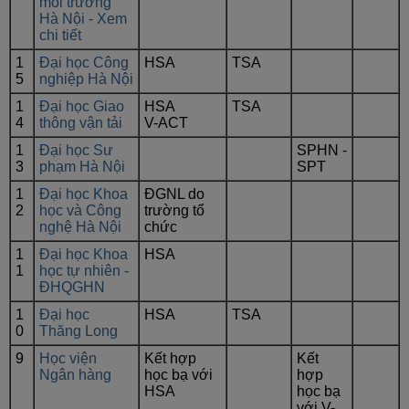
môi trường
Hà Nội - Xem
chi tiết
1
Đại học Công
HSA
TSA
5
nghiệp Hà Nội
1
Đại học Giao
HSA
TSA
4
thông vận tải
V-ACT
1
Đại học Sư
SPHN -
3
phạm Hà Nội
SPT
1
Đại học Khoa
ĐGNL do
2
học và Công
trường tổ
nghệ Hà Nội
chức
1
Đại học Khoa
HSA
1
học tự nhiên -
ĐHQGHN
1
Đại học
HSA
TSA
0
Thăng Long
9
Học viện
Kết hợp
Kết
Ngân hàng
học bạ với
hợp
HSA
học bạ
với V-