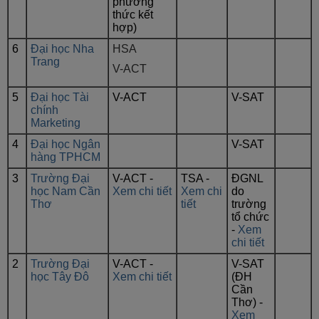
phương
thức kết
hợp)
6
Đại học Nha
HSA
Trang
V-ACT
5
Đại học Tài
V-ACT
V-SAT
chính
Marketing
4
Đại học Ngân
V-SAT
hàng TPHCM
3
Trường Đại
V-ACT -
TSA -
ĐGNL
học Nam Cần
Xem chi tiết
Xem chi
do
Thơ
tiết
trường
tổ chức
-
Xem
chi tiết
2
Trường Đại
V-ACT -
V-SAT
học Tây Đô
Xem chi tiết
(ĐH
Cần
Thơ) -
Xem