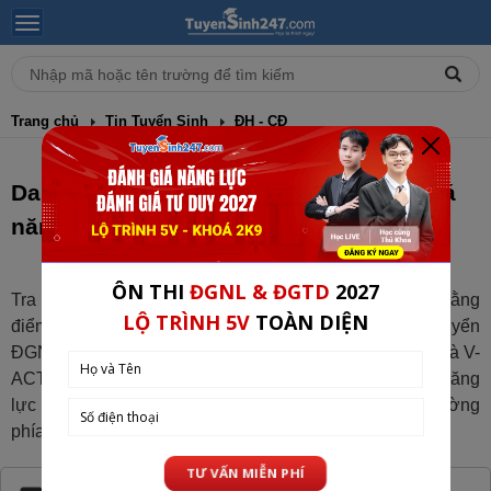
Trang chủ
Tin Tuyển Sinh
ĐH - CĐ
Danh sách trường xét điểm thi Đánh giá
năng lực 2026
Tra cứu ngay danh sách trường Đại học xét tuyển bằng
điểm ĐGNL 2026. Tổng hợp đầy đủ các trường xét tuyển
ĐGNL Hà Nội, đáng giá năng lực HCM, ĐGTD, V-SAT và V-
ACT. Xem chi tiết danh sách trường xét tuyển đánh giá năng
lực 2026 và phương án xét tuyển chi tiết của từng trường
phía dưới.