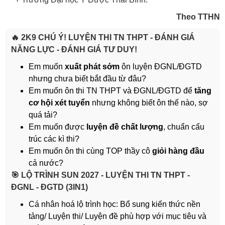
Theo TTHN
🔥 2K9 CHÚ Ý! LUYỆN THI TN THPT - ĐÁNH GIÁ
NĂNG LỰC - ĐÁNH GIÁ TƯ DUY!
Em muốn
xuất phát sớm
ôn luyện ĐGNL/ĐGTD
nhưng chưa biết bắt đầu từ đâu?
Em muốn ôn thi TN THPT và ĐGNL/ĐGTD để
tăng
cơ hội xét tuyển
nhưng không biết ôn thế nào, sợ
quá tải?
Em muốn được
luyện đề chất lượng
, chuẩn cấu
trúc các kì thi?
Em muốn ôn thi cùng TOP thầy cô
giỏi hàng đầu
cả nước?
️🎯 LỘ TRÌNH SUN 2027 - LUYỆN THI TN THPT -
ĐGNL - ĐGTD (3IN1)
Cá nhân hoá lộ trình học: Bổ sung kiến thức nền
tảng/ Luyện thi/ Luyện đề phù hợp với mục tiêu và