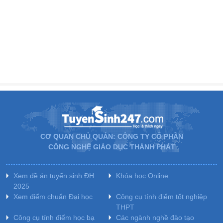
CƠ QUAN CHỦ QUẢN: CÔNG TY CỔ PHẦN
CÔNG NGHỆ GIÁO DỤC THÀNH PHÁT
Xem đề án tuyển sinh ĐH
Khóa học Online
2025
Xem điểm chuẩn Đại học
Công cụ tính điểm tốt nghiệp
THPT
Công cụ tính điểm học bạ
Các ngành nghề đào tạo