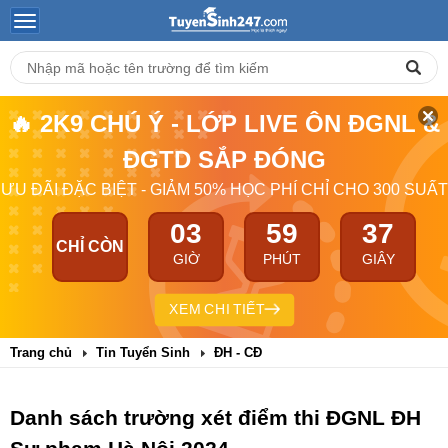
🔥 2K9 CHÚ Ý - LỚP LIVE ÔN ĐGNL &
ĐGTD SẮP ĐÓNG
ƯU ĐÃI ĐẶC BIỆT - GIẢM 50% HỌC PHÍ CHỈ CHO 300 SUẤT
03
59
36
CHỈ CÒN
GIỜ
PHÚT
GIÂY
XEM CHI TIẾT
Trang chủ
Tin Tuyển Sinh
ĐH - CĐ
Danh sách trường xét điểm thi ĐGNL ĐH