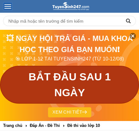
💥 NGÀY HỘI TRẢ GIÁ - MUA KHOÁ
HỌC THEO GIÁ BẠN MUỐN❗
🎯 LỚP 1-12 TẠI TUYENSINH247 (TỪ 10-12/08)
BẮT ĐẦU SAU 1
NGÀY
XEM CHI TIẾT
Trang chủ
Đáp Án - Đề Thi
Đề thi vào lớp 10