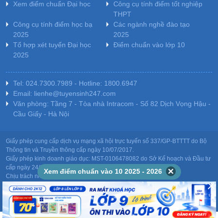
Xem điểm chuẩn Đại học
Công cụ tính điểm tốt nghiệp
THPT
Công cụ tính điểm học bạ
Các ngành nghề đào tạo
2025
2025
Tổ hợp xét tuyển Đại học
Điểm chuẩn vào lớp 10
2025
Tel: 024.7300.7989 - Hotline: 1800.6947
Email: lienhe@tuyensinh247.com
Văn phòng: Tầng 7 - Tòa nhà Intracom - Số 82 Dịch Vọng Hậu -
Cầu Giấy - Hà Nội
Giấy phép cung cấp dịch vụ mạng xã hội trực tuyến số 337/GP-BTTTT do Bộ
Thông tin và Truyền thông cấp ngày 10/07/2017.
Giấy phép kinh doanh giáo dục: MST-0106478082 do Sở Kế hoạch và Đầu tư
cấp ngày 24/10/2011.
Xem điểm chuẩn vào 10 2025 - 2026
Chịu trách nhiệm nội dung: Phạm Đức Tuệ.