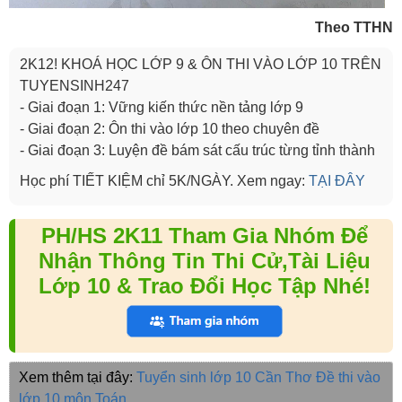
Theo TTHN
2K12! KHOÁ HỌC LỚP 9 & ÔN THI VÀO LỚP 10 TRÊN
TUYENSINH247
- Giai đoạn 1: Vững kiến thức nền tảng lớp 9
- Giai đoạn 2: Ôn thi vào lớp 10 theo chuyên đề
- Giai đoạn 3: Luyện đề bám sát cấu trúc từng tỉnh thành
Học phí TIẾT KIỆM chỉ 5K/NGÀY. Xem ngay:
TẠI ĐÂY
PH/HS 2K11 Tham Gia Nhóm Để
Nhận Thông Tin Thi Cử,Tài Liệu
Lớp 10 & Trao Đổi Học Tập Nhé!
Xem thêm tại đây:
Tuyển sinh lớp 10 Cần Thơ
Đề thi vào
lớp 10 môn Toán