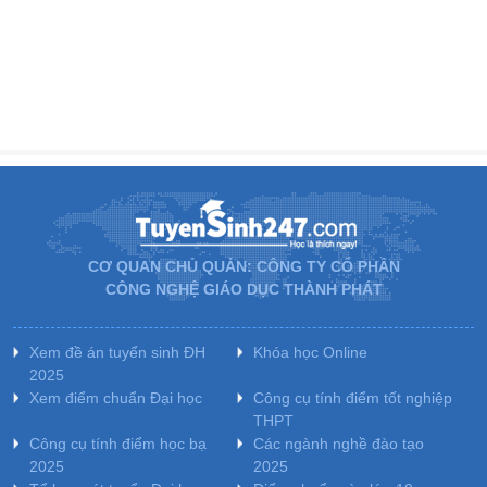
CƠ QUAN CHỦ QUẢN: CÔNG TY CỔ PHẦN
CÔNG NGHỆ GIÁO DỤC THÀNH PHÁT
Xem đề án tuyển sinh ĐH
Khóa học Online
2025
Xem điểm chuẩn Đại học
Công cụ tính điểm tốt nghiệp
THPT
Công cụ tính điểm học bạ
Các ngành nghề đào tạo
2025
2025