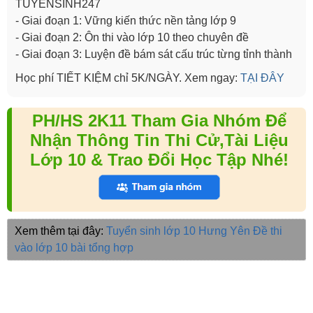
TUYENSINH247
- Giai đoạn 1: Vững kiến thức nền tảng lớp 9
- Giai đoạn 2: Ôn thi vào lớp 10 theo chuyên đề
- Giai đoạn 3: Luyện đề bám sát cấu trúc từng tỉnh thành
Học phí TIẾT KIỆM chỉ 5K/NGÀY. Xem ngay:
TẠI ĐÂY
PH/HS 2K11 Tham Gia Nhóm Để
Nhận Thông Tin Thi Cử,Tài Liệu
Lớp 10 & Trao Đổi Học Tập Nhé!
Xem thêm tại đây:
Tuyển sinh lớp 10 Hưng Yên
Đề thi
vào lớp 10 bài tổng hợp