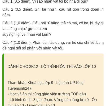
Câu 1 (0,5 điểm). Vì sao nhân vật tôi bỏ nhà đi bụi?
Câu 2 (0,5 điểm). Ghi lại nhữn, câu rút gọn trong đoạn in
đậm.
Câu 3 (1,0 điểm). Câu nói “Chẳng thà có má, có ba, bị rầy gì
tao cũng chịu.” gợi cho em
suy nghĩ gì về nhân vật Lụm?
Câu 4 (1,0 điểm). Phân tích tác dụng, vai trò của chi tiết Lụm
đề nghị đổi số phận với nhân vật tôi.
DÀNH CHO 2K12 - LỘ TRÌNH ÔN THI VÀO LỚP 10
Tham khảo Khoá học lớp 9 - Lộ trình UP10 tại
Tuyensinh247:
- Học và ôn thi cùng giáo viên trường TOP đầu
- Lộ trình ôn thi 3 giai đoạn: Vững nền tảng lớp 9 - Ôn
thi vào 10 - Luyện đề vào 10