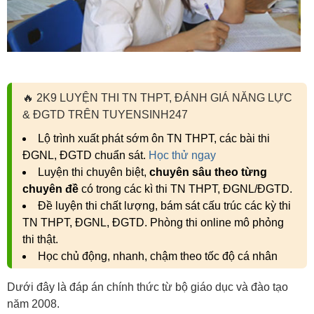
🔥
2K9 LUYỆN THI TN THPT, ĐÁNH GIÁ NĂNG LỰC
& ĐGTD TRÊN TUYENSINH247
Lộ trình xuất phát sớm ôn TN THPT, các bài thi
ĐGNL, ĐGTD chuẩn sát.
Học thử ngay
Luyện thi chuyên biệt,
chuyên sâu theo từng
chuyên đề
có trong các kì thi TN THPT, ĐGNL/ĐGTD.
Đề luyện thi chất lượng, bám sát cấu trúc các kỳ thi
TN THPT, ĐGNL, ĐGTD. Phòng thi online mô phỏng
thi thật.
Học chủ động, nhanh, chậm theo tốc độ cá nhân
Dưới đây là đáp án chính thức từ bộ giáo dục và đào tạo
năm 2008.