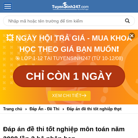
💥 NGÀY HỘI TRẢ GIÁ - MUA KHOÁ
HỌC THEO GIÁ BẠN MUỐN❗
🎯 LỚP 1-12 TẠI TUYENSINH247 (TỪ 10-12/08)
CHỈ CÒN 1 NGÀY
XEM CHI TIẾT
Trang chủ
Đáp Án - Đề Thi
Đáp án đề thi tốt nghiệp thpt
Đáp án đề thi tốt nghiệp môn toán năm