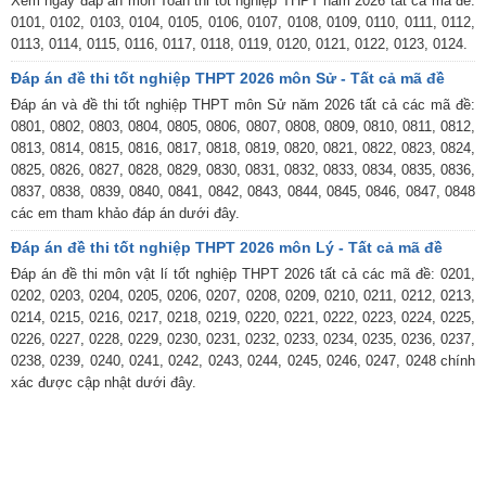
Xem ngay đáp án môn Toán thi tốt nghiệp THPT năm 2026 tất cả mã đề:
0101, 0102, 0103, 0104, 0105, 0106, 0107, 0108, 0109, 0110, 0111, 0112,
0113, 0114, 0115, 0116, 0117, 0118, 0119, 0120, 0121, 0122, 0123, 0124.
Đáp án đề thi tốt nghiệp THPT 2026 môn Sử - Tất cả mã đề
Đáp án và đề thi tốt nghiệp THPT môn Sử năm 2026 tất cả các mã đề:
0801, 0802, 0803, 0804, 0805, 0806, 0807, 0808, 0809, 0810, 0811, 0812,
0813, 0814, 0815, 0816, 0817, 0818, 0819, 0820, 0821, 0822, 0823, 0824,
0825, 0826, 0827, 0828, 0829, 0830, 0831, 0832, 0833, 0834, 0835, 0836,
0837, 0838, 0839, 0840, 0841, 0842, 0843, 0844, 0845, 0846, 0847, 0848
các em tham khảo đáp án dưới đây.
Đáp án đề thi tốt nghiệp THPT 2026 môn Lý - Tất cả mã đề
Đáp án đề thi môn vật lí tốt nghiệp THPT 2026 tất cả các mã đề: 0201,
0202, 0203, 0204, 0205, 0206, 0207, 0208, 0209, 0210, 0211, 0212, 0213,
0214, 0215, 0216, 0217, 0218, 0219, 0220, 0221, 0222, 0223, 0224, 0225,
0226, 0227, 0228, 0229, 0230, 0231, 0232, 0233, 0234, 0235, 0236, 0237,
0238, 0239, 0240, 0241, 0242, 0243, 0244, 0245, 0246, 0247, 0248 chính
xác được cập nhật dưới đây.