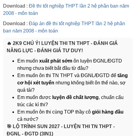
Download :
Đề thi tốt nghiệp THPT lần 2 hệ phân ban năm
2008 - môn toán
Download :
Đáp án đề thi tốt nghiệp THPT lần 2 hệ phân
ban năm 2008 - môn toán
🔥 2K9 CHÚ Ý! LUYỆN THI TN THPT - ĐÁNH GIÁ
NĂNG LỰC - ĐÁNH GIÁ TƯ DUY!
Em muốn
xuất phát sớm
ôn luyện ĐGNL/ĐGTD
nhưng chưa biết bắt đầu từ đâu?
Em muốn ôn thi TN THPT và ĐGNL/ĐGTD để
tăng
cơ hội xét tuyển
nhưng không biết ôn thế nào, sợ
quá tải?
Em muốn được
luyện đề chất lượng
, chuẩn cấu
trúc các kì thi?
Em muốn ôn thi cùng TOP thầy cô
giỏi hàng đầu
cả nước?
️🎯 LỘ TRÌNH SUN 2027 - LUYỆN THI TN THPT -
ĐGNL - ĐGTD (3IN1)