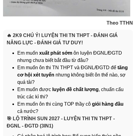
Theo TTHN
🔥 2K9 CHÚ Ý! LUYỆN THI TN THPT - ĐÁNH GIÁ
NĂNG LỰC - ĐÁNH GIÁ TƯ DUY!
Em muốn
xuất phát sớm
ôn luyện ĐGNL/ĐGTD
nhưng chưa biết bắt đầu từ đâu?
Em muốn ôn thi TN THPT và ĐGNL/ĐGTD để
tăng
cơ hội xét tuyển
nhưng không biết ôn thế nào, sợ
quá tải?
Em muốn được
luyện đề chất lượng
, chuẩn cấu
trúc các kì thi?
Em muốn ôn thi cùng TOP thầy cô
giỏi hàng đầu
cả nước?
️🎯 LỘ TRÌNH SUN 2027 - LUYỆN THI TN THPT -
ĐGNL - ĐGTD (3IN1)