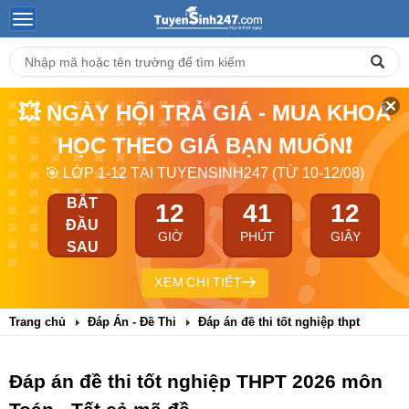
💥 NGÀY HỘI TRẢ GIÁ - MUA KHOÁ
HỌC THEO GIÁ BẠN MUỐN❗
🎯 LỚP 1-12 TẠI TUYENSINH247 (TỪ 10-12/08)
BẮT
12
41
11
ĐẦU
GIỜ
PHÚT
GIÂY
SAU
XEM CHI TIẾT
Trang chủ
Đáp Án - Đề Thi
Đáp án đề thi tốt nghiệp thpt
Đáp án đề thi tốt nghiệp THPT 2026 môn