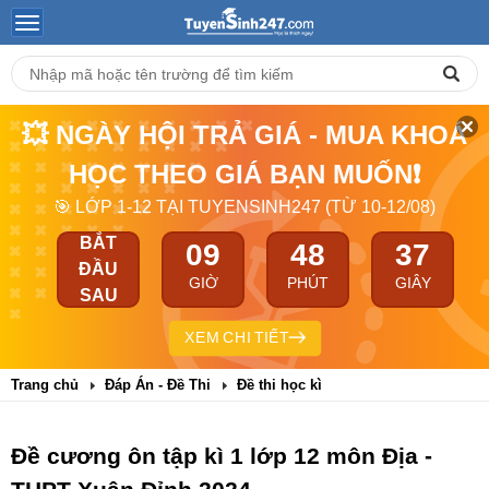
💥 NGÀY HỘI TRẢ GIÁ - MUA KHOÁ
HỌC THEO GIÁ BẠN MUỐN❗
🎯 LỚP 1-12 TẠI TUYENSINH247 (TỪ 10-12/08)
BẮT
09
48
36
ĐẦU
GIỜ
PHÚT
GIÂY
SAU
XEM CHI TIẾT
Trang chủ
Đáp Án - Đề Thi
Đề thi học kì
Đề cương ôn tập kì 1 lớp 12 môn Địa -