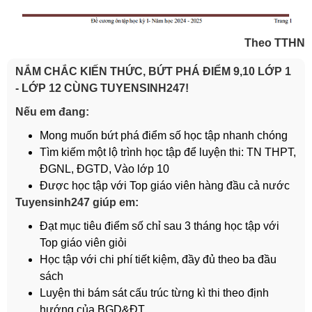
Theo TTHN
NẮM CHẮC KIẾN THỨC, BỨT PHÁ ĐIỂM 9,10 LỚP 1
- LỚP 12 CÙNG TUYENSINH247!
Nếu em đang:
Mong muốn bứt phá điểm số học tập nhanh chóng
Tìm kiếm một lộ trình học tập để luyện thi: TN THPT,
ĐGNL, ĐGTD, Vào lớp 10
Được học tập với Top giáo viên hàng đầu cả nước
Tuyensinh247 giúp em:
Đạt mục tiêu điểm số chỉ sau 3 tháng học tập với
Top giáo viên giỏi
Học tập với chi phí tiết kiệm, đầy đủ theo ba đầu
sách
Luyện thi bám sát cấu trúc từng kì thi theo định
hướng của BGD&ĐT