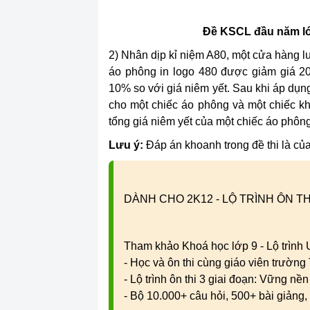
Đề KSCL đầu năm lớ
2) Nhân dịp kỉ niệm A80, một cửa hàng l
áo phông in logo 480 được giảm giá 2
10% so với giá niêm yết. Sau khi áp dụn
cho một chiếc áo phông và một chiếc kh
tổng giá niêm yết của một chiếc áo phôn
Lưu ý:
Đáp án khoanh trong đề thi là của
DÀNH CHO 2K12 - LỘ TRÌNH ÔN TH
Tham khảo Khoá học lớp 9 - Lộ trình
- Học và ôn thi cùng giáo viên trườn
- Lộ trình ôn thi 3 giai đoạn: Vững nề
- Bộ 10.000+ câu hỏi, 500+ bài giảng, 