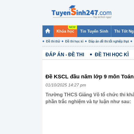
Khóa học
Tin Tuyển Sinh
Thi Tốt N
Đề thi thử
Đề thi học kì
Đáp án đề thi tốt nghiệp thpt
ĐÁP ÁN - ĐỀ THI
ĐỀ THI HỌC KÌ
Đề KSCL đầu năm lớp 9 môn Toán
01/10/2025 14:27 pm
Trường THCS Giảng Võ tổ chức thi khả
phần trắc nghiệm và tự luận như sau: