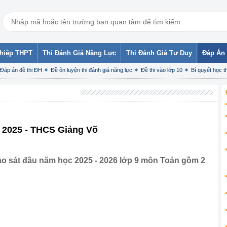
ghiệp THPT
Thi Đánh Giá Năng Lực
Thi Đánh Giá Tư Duy
Đáp Án 
Đáp án đề thi ĐH
Đề ôn luyện thi đánh giá năng lực
Đề thi vào lớp 10
Bí quyết học th
 2025 - THCS Giảng Võ
o sát đầu năm học 2025 - 2026 lớp 9 môn Toán gồm 2