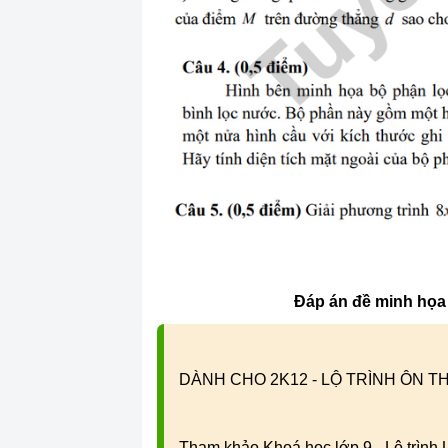
Đáp án đề minh họa
DÀNH CHO 2K12 - LỘ TRÌNH ÔN TH
Tham khảo Khoá học lớp 9 - Lộ trình