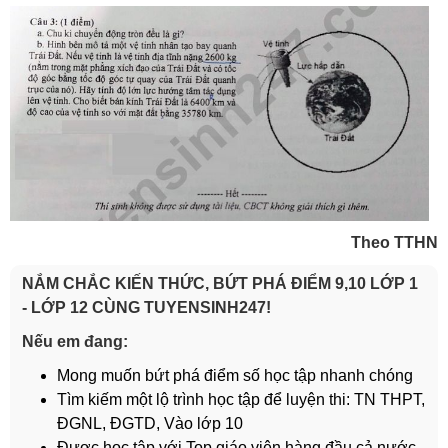
Theo TTHN
NẮM CHẮC KIẾN THỨC, BỨT PHÁ ĐIỂM 9,10 LỚP 1
- LỚP 12 CÙNG TUYENSINH247!
Nếu em đang:
Mong muốn bứt phá điểm số học tập nhanh chóng
Tìm kiếm một lộ trình học tập để luyện thi: TN THPT,
ĐGNL, ĐGTD, Vào lớp 10
Được học tập với Top giáo viên hàng đầu cả nước