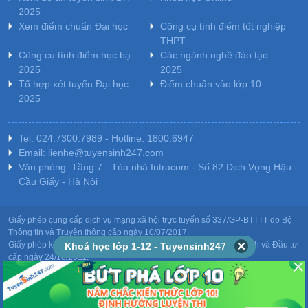
2025
Xem điểm chuẩn Đại học
Công cụ tính điểm tốt nghiệp
THPT
Công cụ tính điểm học bạ
Các ngành nghề đào tạo
2025
2025
Tổ hợp xét tuyển Đại học
Điểm chuẩn vào lớp 10
2025
Tel: 024.7300.7989 - Hotline: 1800.6947
Email: lienhe@tuyensinh247.com
Văn phòng: Tầng 7 - Tòa nhà Intracom - Số 82 Dịch Vọng Hậu -
Cầu Giấy - Hà Nội
Giấy phép cung cấp dịch vụ mạng xã hội trực tuyến số 337/GP-BTTTT do Bộ
Thông tin và Truyền thông cấp ngày 10/07/2017.
Giấy phép kinh doanh giáo dục: MST-0106478082 do Sở Kế hoạch và Đầu tư
Khoá học lớp 1-12 - Tuyensinh247
cấp ngày 24/10/2011.
Chịu trách nhiệm nội dung: Phạm Đức Tuệ.