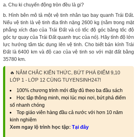
a. Chu ki chuyển động tròn đều là gi?
b. Hình bên mô tả một vệ tinh nhân tạo bay quanh Trái Đất.
Nếu vệ tinh là vệ tinh địa tĩnh nặng 2600 kg (nằm trong mặt
phẳng xích đạo của Trái Đất và có tốc độ góc bằng tốc độ
góc tự quay của Trái Đất quanh trục của nó). Hãy tính độ lớn
lực hướng tâm tác dụng lên vệ tinh. Cho biết bán kính Trái
Đất là 6400 km và độ cao của vệ tinh so với mặt đất bằng
35780 km.
🔥
NẮM CHẮC KIẾN THỨC, BỨT PHÁ ĐIỂM 9,10
LỚP 1 - LỚP 12 CÙNG TUYENSINH247!
100% chương trình mới đầy đủ theo ba đầu sách
Học tập thông minh, mọi lúc mọi nơi, bứt phá điểm
số nhanh chóng
Top giáo viên hàng đầu cả nước với hơn 10 năm
kinh nghiệm
Xem ngay lộ trình học tập:
Tại đây