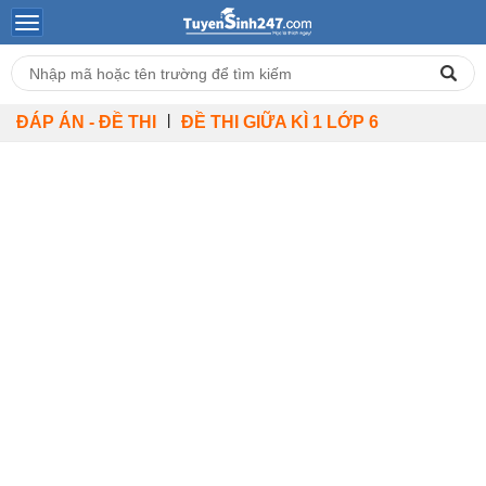
|
ĐÁP ÁN - ĐỀ THI
ĐỀ THI GIỮA KÌ 1 LỚP 6