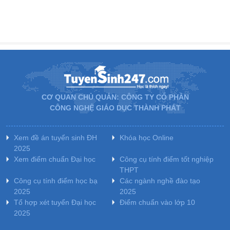
CƠ QUAN CHỦ QUẢN: CÔNG TY CỔ PHẦN
CÔNG NGHỆ GIÁO DỤC THÀNH PHÁT
Xem đề án tuyển sinh ĐH
Khóa học Online
2025
Xem điểm chuẩn Đại học
Công cụ tính điểm tốt nghiệp
THPT
Công cụ tính điểm học bạ
Các ngành nghề đào tạo
2025
2025
Tổ hợp xét tuyển Đại học
Điểm chuẩn vào lớp 10
2025