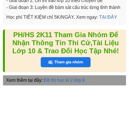
- Giai đoạn 2: Ôn thi vào lớp 10 theo chuyên đề
- Giai đoạn 3: Luyện đề bám sát cấu trúc từng tỉnh thành
Học phí TIẾT KIỆM chỉ 5K/NGÀY. Xem ngay:
TẠI ĐÂY
PH/HS 2K11 Tham Gia Nhóm Để
Nhận Thông Tin Thi Cử,Tài Liệu
Lớp 10 & Trao Đổi Học Tập Nhé!
Xem thêm tại đây:
Đề thi học kì 2 lớp 9