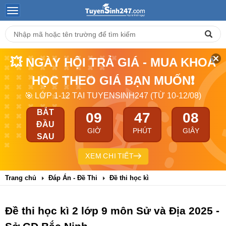
💥 NGÀY HỘI TRẢ GIÁ - MUA KHOÁ
HỌC THEO GIÁ BẠN MUỐN❗
🎯 LỚP 1-12 TẠI TUYENSINH247 (TỪ 10-12/08)
BẮT
09
47
07
ĐẦU
GIỜ
PHÚT
GIÂY
SAU
XEM CHI TIẾT
Trang chủ
Đáp Án - Đề Thi
Đề thi học kì
Đề thi học kì 2 lớp 9 môn Sử và Địa 2025 -