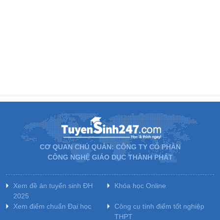
CƠ QUAN CHỦ QUẢN: CÔNG TY CỔ PHẦN
CÔNG NGHỆ GIÁO DỤC THÀNH PHÁT
Xem đề án tuyển sinh ĐH
Khóa học Online
2025
Xem điểm chuẩn Đại học
Công cụ tính điểm tốt nghiệp
THPT