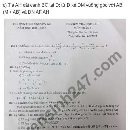
c) Tia AH cắt cạnh BC tại D; từ D kẻ DM vuông góc với AB
(M + AB) và DN AF AH