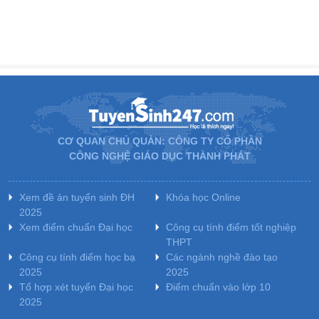
CƠ QUAN CHỦ QUẢN: CÔNG TY CỔ PHẦN
CÔNG NGHỆ GIÁO DỤC THÀNH PHÁT
Xem đề án tuyển sinh ĐH
Khóa học Online
2025
Xem điểm chuẩn Đại học
Công cụ tính điểm tốt nghiệp
THPT
Công cụ tính điểm học bạ
Các ngành nghề đào tạo
2025
2025
Tổ hợp xét tuyển Đại học
Điểm chuẩn vào lớp 10
2025