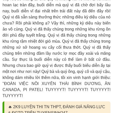
hoan lạc tràn đầy, buổi diễn mà quý vị đã chờ đợi bấy lâu
nay, buổi diễn vĩ đại nhất trên trái đất này đã đến đây rồi!
Quý vị đã sẵn sàng thưởng thức những điều kỳ diệu của nó
chưa? Rồi phải không ạ? Vậy thì, những kỳ diệu này biến
ảo vô cùng. Quý vị đã thấy chúng trong những khu rừng ôn
đới phủ đầy tuyết trắng. Quý vị đã thấy chúng trong những
khu rừng rậm nhiệt đới gió mùa. Quý vị đã thấy chúng trong
những xứ sở hoang vu cây cối thưa thớt. Quý vị đã thấy
chúng trên những đầm lầy nước lợ mọc đầy xoài và mãng
cầu. Sự thực là buổi diễn này có thể làm ở bất cứ đâu.
Nhưng chưa bao giờ quý vị được thấy buổi biểu diễn ấy tại
một nơi như nơi này! Quý bà và quý ông, quý cô và quý cậu,
không dám nhiều lời thêm nữa, tôi xin vinh hạnh giới thiệu:
"ĐOÀN VIỆC NỒI XUYÊN THÁI BÌNH DƯƠNG, ĂN
CANADA, PI PATEL! TUYYYYT! TUYYYYT! TUYYYYT!
TUYYYYT!
🔥
2K9 LUYỆN THI TN THPT, ĐÁNH GIÁ NĂNG LỰC
& ĐGTD TRÊN TUYENSINH247