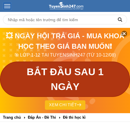
💥 NGÀY HỘI TRẢ GIÁ - MUA KHOÁ
HỌC THEO GIÁ BẠN MUỐN❗
🎯 LỚP 1-12 TẠI TUYENSINH247 (TỪ 10-12/08)
BẮT ĐẦU SAU 1
NGÀY
XEM CHI TIẾT
Trang chủ
Đáp Án - Đề Thi
Đề thi học kì