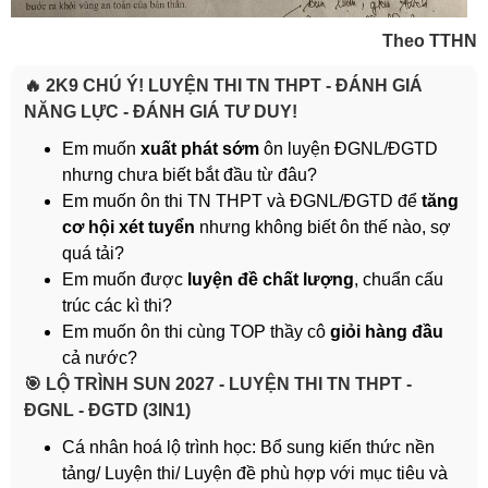
Theo TTHN
🔥 2K9 CHÚ Ý! LUYỆN THI TN THPT - ĐÁNH GIÁ
NĂNG LỰC - ĐÁNH GIÁ TƯ DUY!
Em muốn
xuất phát sớm
ôn luyện ĐGNL/ĐGTD
nhưng chưa biết bắt đầu từ đâu?
Em muốn ôn thi TN THPT và ĐGNL/ĐGTD để
tăng
cơ hội xét tuyển
nhưng không biết ôn thế nào, sợ
quá tải?
Em muốn được
luyện đề chất lượng
, chuẩn cấu
trúc các kì thi?
Em muốn ôn thi cùng TOP thầy cô
giỏi hàng đầu
cả nước?
️🎯 LỘ TRÌNH SUN 2027 - LUYỆN THI TN THPT -
ĐGNL - ĐGTD (3IN1)
Cá nhân hoá lộ trình học: Bổ sung kiến thức nền
tảng/ Luyện thi/ Luyện đề phù hợp với mục tiêu và