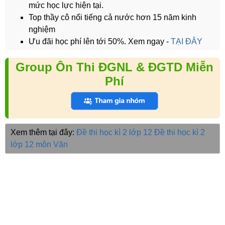
mức học lực hiện tại.
Top thầy cô nổi tiếng cả nước hơn 15 năm kinh
nghiệm
Ưu đãi học phí lên tới 50%. Xem ngay -
TẠI ĐÂY
Group Ôn Thi ĐGNL & ĐGTD Miễn
Phí
Xem thêm tại đây:
Đề thi học kì 2 lớp 12
Đề thi học kì 2
lớp 12 môn Văn