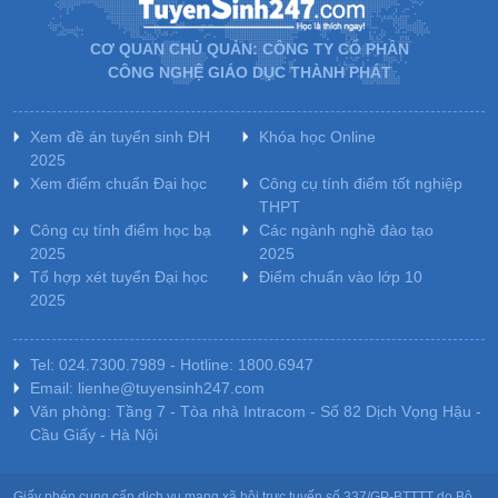
CƠ QUAN CHỦ QUẢN: CÔNG TY CỔ PHẦN
CÔNG NGHỆ GIÁO DỤC THÀNH PHÁT
Xem đề án tuyển sinh ĐH
Khóa học Online
2025
Xem điểm chuẩn Đại học
Công cụ tính điểm tốt nghiệp
THPT
Công cụ tính điểm học bạ
Các ngành nghề đào tạo
2025
2025
Tổ hợp xét tuyển Đại học
Điểm chuẩn vào lớp 10
2025
Tel: 024.7300.7989 - Hotline: 1800.6947
Email: lienhe@tuyensinh247.com
Văn phòng: Tầng 7 - Tòa nhà Intracom - Số 82 Dịch Vọng Hậu -
Cầu Giấy - Hà Nội
Giấy phép cung cấp dịch vụ mạng xã hội trực tuyến số 337/GP-BTTTT do Bộ