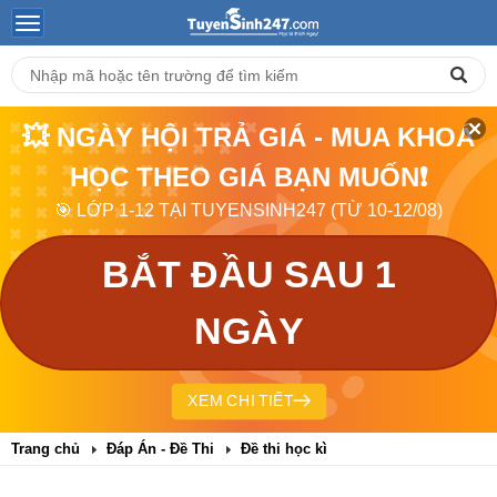
💥 NGÀY HỘI TRẢ GIÁ - MUA KHOÁ
HỌC THEO GIÁ BẠN MUỐN❗
🎯 LỚP 1-12 TẠI TUYENSINH247 (TỪ 10-12/08)
BẮT ĐẦU SAU 1
NGÀY
XEM CHI TIẾT
Trang chủ
Đáp Án - Đề Thi
Đề thi học kì