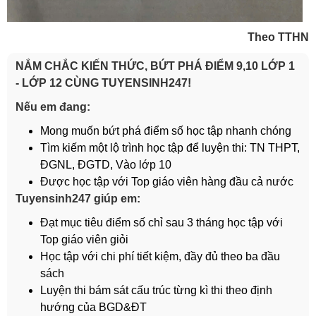
Theo TTHN
NẮM CHẮC KIẾN THỨC, BỨT PHÁ ĐIỂM 9,10 LỚP 1
- LỚP 12 CÙNG TUYENSINH247!
Nếu em đang:
Mong muốn bứt phá điểm số học tập nhanh chóng
Tìm kiếm một lộ trình học tập để luyện thi: TN THPT,
ĐGNL, ĐGTD, Vào lớp 10
Được học tập với Top giáo viên hàng đầu cả nước
Tuyensinh247 giúp em:
Đạt mục tiêu điểm số chỉ sau 3 tháng học tập với
Top giáo viên giỏi
Học tập với chi phí tiết kiệm, đầy đủ theo ba đầu
sách
Luyện thi bám sát cấu trúc từng kì thi theo định
hướng của BGD&ĐT