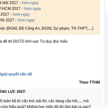
à Nội 2027 -
Xem ngay
TP.HCM 2027 -
Xem ngay
 2027 -
Xem ngay
 HN 2027 -
Xem ngay
 khác (ĐGNL Bộ Công An, ĐGNL Sư phạm, TN THPT,....)
a đề thi ĐGTD lĩnh vực Tư duy đọc hiểu
giải quyết vấn đề
Theo TTHN
ĂNG LỰC 2027!
i toàn bộ từ cấu trúc bài thi, các dạng câu hỏi,.... mà
 cho hiệu quả? không học môn đó thì làm bài ra sao?