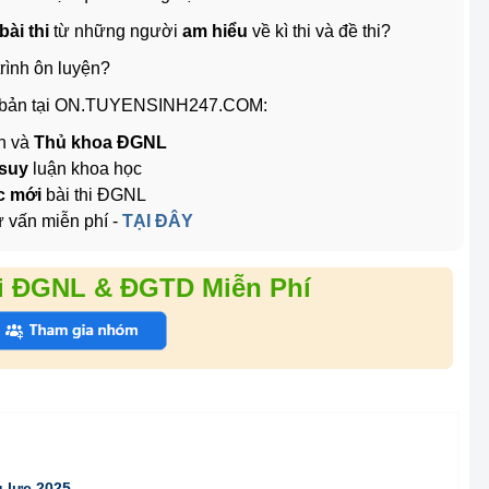
ài thi
từ những người
am hiểu
về kì thi và đề thi?
rình ôn luyện?
 bài bản tại ON.TUYENSINH247.COM:
ên và
Thủ khoa ĐGNL
 suy
luận khoa học
úc mới
bài thi ĐGNL
 vấn miễn phí -
TẠI ĐÂY
i ĐGNL & ĐGTD Miễn Phí
g lực 2025