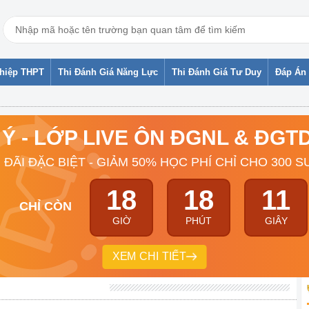
ghiệp THPT
Thi Đánh Giá Năng Lực
Thi Đánh Giá Tư Duy
Đáp Án 
 Ý - LỚP LIVE ÔN ĐGNL & ĐG
 ĐÃI ĐẶC BIỆT - GIẢM 50% HỌC PHÍ CHỈ CHO 300 S
18
18
11
CHỈ CÒN
GIỜ
PHÚT
GIÂY
XEM CHI TIẾT