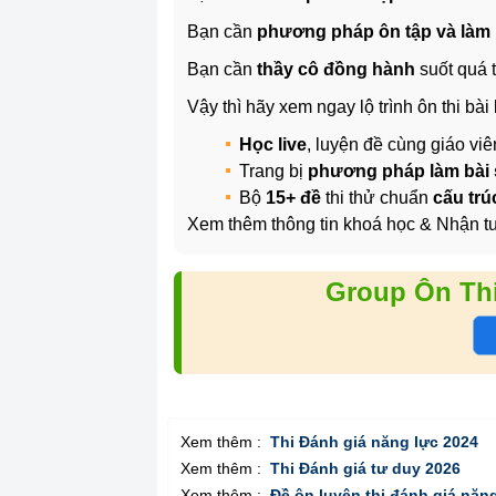
Bạn cần
phương pháp ôn tập và làm b
Bạn cần
thầy cô đồng hành
suốt quá t
Vậy thì hãy xem ngay lộ trình ôn thi
Học live
, luyện đề cùng giáo vi
Trang bị
phương pháp làm bài
Bộ
15+ đề
thi thử chuẩn
cấu tr
Xem thêm thông tin khoá học & Nhận tư
Group Ôn Th
Xem thêm :
Thi Đánh giá năng lực 2024
Xem thêm :
Thi Đánh giá tư duy 2026
Xem thêm :
Đề ôn luyện thi đánh giá năn