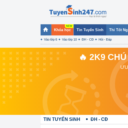
Khóa học
Tin Tuyển Sinh
Thi Tốt N
Vào lớp 6
Vào lớp 10
ĐH - CĐ
Hỏi - Đáp
🔥 2K9 CHÚ
ƯU
TIN TUYỂN SINH
ĐH - CĐ