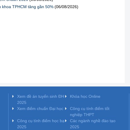
ách khoa TPHCM tăng gần 50%
(06/08/2026)
Xem đề án tuyển sinh ĐH
Khóa học Online
2025
Xem điểm chuẩn Đại học
Công cụ tính điểm tốt
nghiệp THPT
Công cụ tính điểm học bạ
Các ngành nghề đào tạo
2025
2025