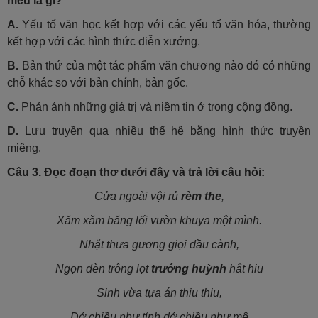
hiểu là gì?
A.
Yếu tố văn học kết hợp với các yếu tố văn hóa, thường
kết hợp với các hình thức diễn xướng.
B.
Bản thứ của một tác phẩm văn chương nào đó có những
chỗ khác so với bản chính, bản gốc.
C.
Phản ánh những giá trị và niềm tin ở trong cộng đồng.
D.
Lưu truyền qua nhiều thế hệ bằng hình thức truyền
miệng.
Câu 3.
Đọc đoạn thơ dưới đây và trả lời câu hỏi:
Cửa ngoài vội rủ
rèm the
,
Xăm xăm băng lối vườn khuya một mình.
Nhặt thưa gương giọi đầu cành,
Ngọn đèn trông lọt
trướng huỳnh
hắt hiu
Sinh vừa tựa án thiu thiu,
Dở chiều như tỉnh dở chiều như mê