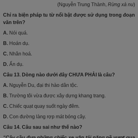
(Nguyễn Trung Thành,
Rừng xà nu
)
Chỉ ra biện pháp tu từ nổi bật được sử dụng trong đoạn
văn trên?
A.
Nói quá.
B.
Hoán dụ.
C.
Nhân hoá.
D.
Ẩn dụ.
Câu 13. Dòng nào dưới đây CHƯA PHẢI là câu?
A.
Nguyễn Du, đại thi hào dân tộc.
B.
Trường tôi vừa được xây dựng khang trang.
C.
Chiếc quạt quay suốt ngày đêm.
D.
Con đường làng rợp mát bóng cây.
Câu 14.
Câu sau sai như thế nào?
“Cây cầu đưa những chiếc xe vận tải nặng nề vượt qua