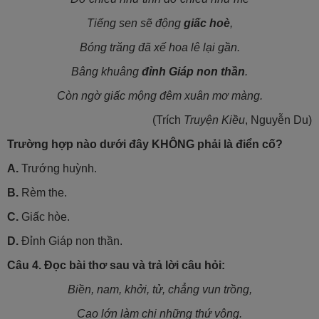
Tiếng sen sẽ động
giấc hoè
,
Bóng trăng đã xế hoa lê lại gần.
Bâng khuâng
đỉnh Giáp non thần
.
Còn ngờ giấc mộng đêm xuân mơ màng.
(Trích
Truyện Kiều
, Nguyễn Du)
Trường hợp nào dưới đây KHÔNG phải là điển cố?
A.
Trướng huỳnh.
B.
Rèm the.
C.
Giấc hòe.
D.
Đỉnh Giáp non thần.
Câu 4.
Đọc bài thơ sau và trả lời câu hỏi:
Biền, nam, khởi, tử, chẳng vun trồng,
Cao lớn làm chi những thứ vông.