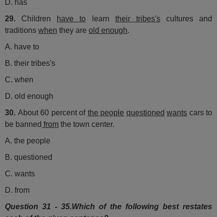
D. has
29.
Children
have to
learn
their tribes's
cultures and
traditions
when
they are
old enough
.
A. have to
B. their tribes's
C. when
D. old enough
30.
About 60 percent of
the people
questioned
wants
cars to
be banned
from
the town center.
A. the people
B. questioned
C. wants
D. from
Question 31 - 35.Which of the following best restates