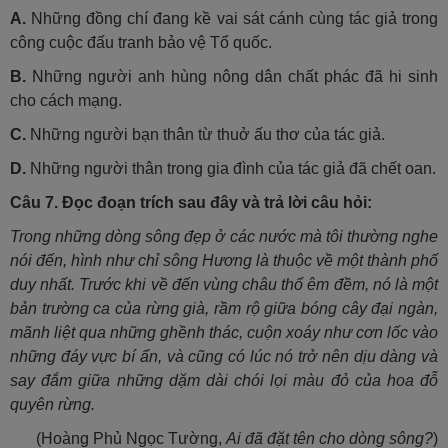
A.
Những đồng chí đang kề vai sát cánh cùng tác giả trong
công cuộc đấu tranh bảo vệ Tổ quốc.
B.
Những người anh hùng nông dân chất phác đã hi sinh
cho cách mạng.
C.
Những người bạn thân từ thuở ấu thơ của tác giả.
D.
Những người thân trong gia đình của tác giả đã chết oan.
Câu 7.
Đọc đoạn trích sau đây và trả lời câu hỏi:
Trong những dòng sông đẹp ở các nước mà tôi thường nghe
nói đến, hình như chỉ sông Hương là thuộc về một thành phố
duy nhất. Trước khi về đến vùng châu thổ êm đềm, nó là một
bản trường ca của rừng già, rầm rộ giữa bóng cây đại ngàn,
mãnh liệt qua những ghềnh thác, cuộn xoáy như cơn lốc vào
những đáy vực bí ẩn, và cũng có lúc nó trở nên dịu dàng và
say đắm giữa những dặm dài chói lọi màu đỏ của hoa đỗ
quyên rừng.
(Hoàng Phủ Ngọc Tường,
Ai đã đặt tên cho dòng sông?
)