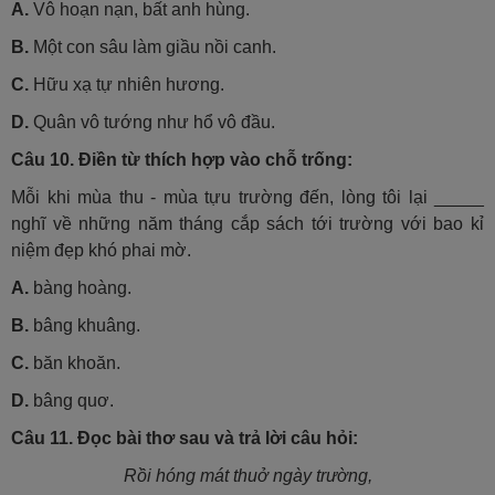
A.
Vô hoạn nạn, bất anh hùng.
B.
Một con sâu làm giầu nồi canh.
C.
Hữu xạ tự nhiên hương.
D.
Quân vô tướng như hổ vô đầu.
Câu 10.
Điền từ thích hợp vào chỗ trống:
Mỗi khi mùa thu - mùa tựu trường đến, lòng tôi lại _____
nghĩ về những năm tháng cắp sách tới trường với bao kỉ
niệm đẹp khó phai mờ.
A.
bàng hoàng.
B.
bâng khuâng.
C.
băn khoăn.
D.
bâng quơ.
Câu 11.
Đọc bài thơ sau và trả lời câu hỏi:
Rồi hóng mát thuở ngày trường,