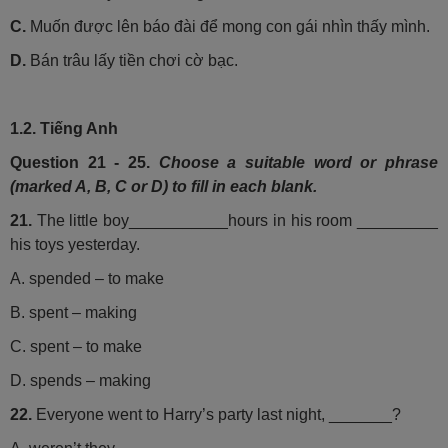
C.
Muốn được lên báo đài để mong con gái nhìn thấy mình.
D.
Bán trâu lấy tiền chơi cờ bạc.
1.2. Tiếng Anh
Question 21 - 25.
Choose a suitable word or phrase
(marked A, B, C or D) to fill in each blank.
21.
The little boy___________hours in his room _________
his toys yesterday.
A. spended – to make
B. spent – making
C. spent – to make
D. spends – making
22.
Everyone went to Harry’s party last night, _______?