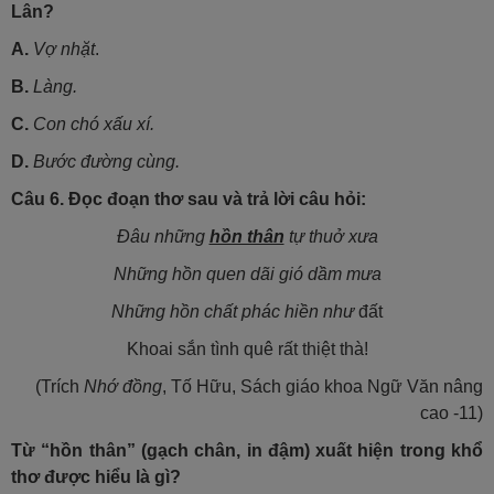
Lân?
A.
Vợ nhặt
.
B.
Làng.
C.
Con chó xấu xí.
D.
Bước đường cùng.
Câu 6.
Đọc đoạn thơ sau và trả lời câu hỏi:
Đâu những
hồn thân
tự thuở xưa
Những hồn quen dãi gió dầm mưa
Những hồn chất phác hiền như
đất
Khoai sắn tình quê rất thiệt thà!
(Trích
Nhớ đồng
, Tố Hữu, Sách giáo khoa Ngữ Văn nâng
cao -11)
Từ “hồn thân” (gạch chân, in đậm) xuất hiện trong khổ
thơ được hiểu là gì?