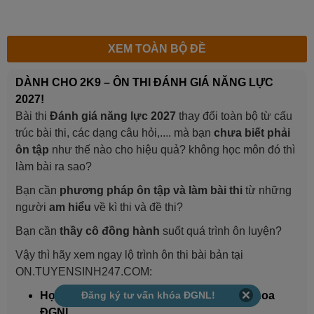
XEM TOÀN BỘ ĐỀ
DÀNH CHO 2K9 – ÔN THI ĐÁNH GIÁ NĂNG LỰC
2027!
Bài thi
Đánh giá năng lực 2027
thay đổi toàn bộ từ cấu
trúc bài thi, các dạng câu hỏi,.... mà bạn
chưa biết phải
ôn tập
như thế nào cho hiệu quả? không học môn đó thì
làm bài ra sao?
Bạn cần
phương pháp ôn tập và làm bài thi
từ những
người
am hiểu
về kì thi và đề thi?
Bạn cần
thầy cô đồng hành
suốt quá trình ôn luyện?
Vậy thì hãy xem ngay lộ trình ôn thi bài bản tại
ON.TUYENSINH247.COM:
Đăng ký tư vấn khóa ĐGNL!
Học live
, luyện đề cùng giáo viên và
Thủ khoa
ĐGNL