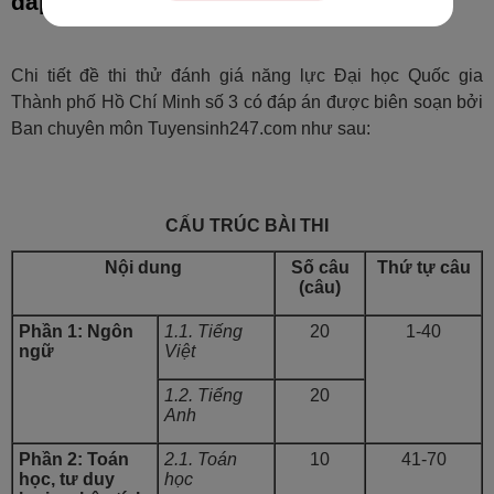
đáp án - Tuyensinh247
Chi tiết đề thi thử đánh giá năng lực Đại học Quốc gia
Thành phố Hồ Chí Minh số 3 có đáp án được biên soạn bởi
Ban chuyên môn Tuyensinh247.com như sau:
CẤU TRÚC BÀI THI
Nội dung
Số câu
Thứ tự câu
(câu)
Phần 1: Ngôn
1.1. Tiếng
20
1-40
ngữ
Việt
1.2. Tiếng
20
Anh
Phần 2: Toán
2.1. Toán
10
41-70
học, tư duy
học