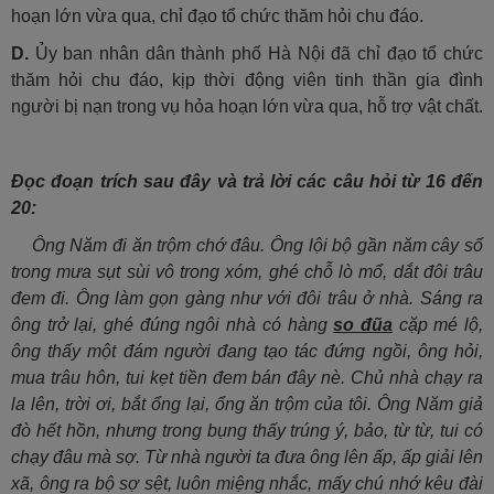
hoạn lớn vừa qua, chỉ đạo tổ chức thăm hỏi chu đáo.
D.
Ủy ban nhân dân thành phố Hà Nội đã chỉ đạo tổ chức
thăm hỏi chu đáo, kịp thời động viên tinh thần gia đình
người bị nạn trong vụ hỏa hoạn lớn vừa qua, hỗ trợ vật chất.
Đọc đoạn trích sau đây và trả lời các câu hỏi từ 16 đến
20:
Ông Năm đi ăn trộm chớ đâu. Ông lội bộ gần năm cây số
trong mưa sụt sùi vô trong xóm, ghé chỗ lò mổ, dắt đôi trâu
đem đi. Ông làm gọn gàng như với đôi trâu ở nhà. Sáng ra
ông trở lại, ghé đúng ngôi nhà có hàng
so đũa
cặp mé lộ,
ông thấy một đám người đang tạo tác đứng ngồi, ông hỏi,
mua trâu hôn, tui kẹt tiền đem bán đây nè. Chủ nhà chạy ra
la lên, trời ơi, bắt ổng lại, ổng ăn trộm của tôi. Ông Năm giả
đò hết hồn, nhưng trong bụng thấy trúng ý, bảo, từ từ, tui có
chạy đâu mà sợ. Từ nhà người ta đưa ông lên ấp, ấp giải lên
xã, ông ra bộ sợ sệt, luôn miệng nhắc, mấy chú nhớ kêu đài