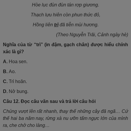
Hòe lục đùn đùn tán rợp giương.
Thạch lựu hiên còn phun thức đỏ,
Hồng liên
trì
đã tiễn mùi hương.
(Theo Nguyễn Trãi, Cảnh ngày hè)
Nghĩa của từ “trì” (in đậm, gạch chân) được hiểu chính
xác là gì?
A.
Hoa sen.
B.
Ao.
C.
Trì hoãn.
D.
Nở bung.
Câu 12.
Đọc câu văn sau và trả lời câu hỏi
Chúng vượt lên rất nhanh, thay thế những cây đã ngã… Cứ
thế hai ba năm nay, rừng xà nu ưỡn tấm ngực lớn của mình
ra, che chở cho làng…