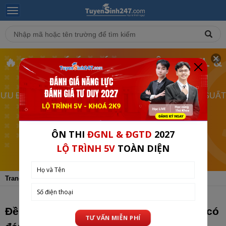
🔥 2K9 CHÚ Ý - LỚP LIVE ÔN ĐGNL &
ĐGTD SẮP ĐÓNG
ƯU ĐÃI ĐẶC BIỆT - GIẢM 50% HỌC PHÍ CHỈ CHO 300 SUẤT
CHỈ CÒN 1 NGÀY
XEM CHI TIẾT
Trang chủ
Đáp Án - Đề Thi
Đề thi thử
Đề thi thử đánh giá năng lực HCM số 3 có