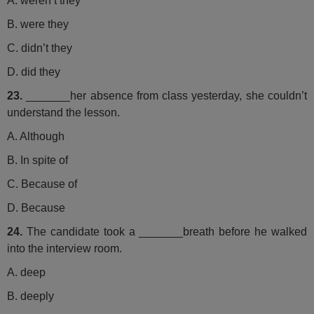
A. weren’t they
B. were they
C. didn’t they
D. did they
23.
_______her absence from class yesterday, she couldn’t
understand the lesson.
A. Although
B. In spite of
C. Because of
D. Because
24.
The candidate took a _______breath before he walked
into the interview room.
A. deep
B. deeply