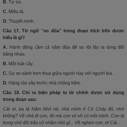
B.
Tự sự.
C.
Miêu tả.
D.
Thuyết minh.
Câu 17.
Từ ngữ “so đũa” trong đoạn trích trên được
hiểu là gì?
A.
Hành động cầm cả nắm đũa để so rồi lấy ra từng đôi
bằng nhau.
B.
Một loài cây.
C.
Sự so sánh hơn thua giữa người này với người kia.
D.
Hàng rào xây trước nhà chống trộm.
Câu 18.
Chỉ ra biện pháp tu từ chính được sử dụng
trong đoạn sau:
Cải ơi, ba là Năm Nhỏ nè, nhà mình ở Cỏ Cháy đó, nhớ
không? Về nhà đi con, tội má con vò võ có một mình. Con là
trọng chứ đôi trâu cộ nhằm nhò gì... Về nghen con, ơi Cải…