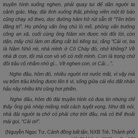
truyền hình xuống nghen, phải quay tui để dân người ta
cảnh giác. May, đài tỉnh xuống thật, phóng viên một tờ báo
cũng chạy xổ theo, dọc đường hăm hở rút sẵn tít “Tên trộm
đãng trí”. Họ phỏng vấn ông chủ lò mổ, phỏng vấn trưởng
công an xã, cuối cùng ông Năm xin được nói đôi lời, còn
dặn, mấy chú làm ơn đừng cắt bỏ tiếng tui, rằng “Cải ơi, ba
là Năm Nhỏ nè, nhà mình ở Cỏ Cháy đó, nhớ không? Về
nhà đi con, tội má con vò võ có một mình. Con là trọng chứ
đôi trâu cộ nhằm nhò gì... Về nghen con, ơi Cải…”.
Nghe đâu, hôm đó, nhiều người rơi nước mắt, vì vậy mà
vụ trộm trâu không được lên ti vi, sống giữa cái rẻo đất nhân
hậu nầy nhiều khi cũng hơi phiền.
Nghe đâu, hôm đó đài truyền hình có đưa tin nhưng chỉ
thấy ông già nhép miệng một cách tuyệt vọng. Như đã nói,
nhà đài người ta chớ có phải chợ trời đâu, mà có thể thoải
mái gọi, “Cải ơi!”.
(Nguyễn Ngọc Tư,
Cánh đồng bất tận
, NXB Trẻ, Thành phố