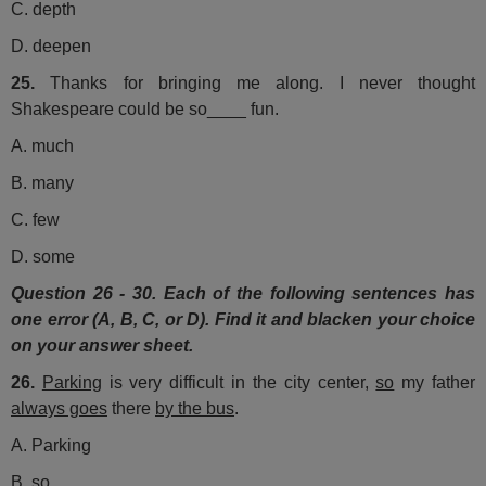
C. depth
D. deepen
25.
Thanks for bringing me along. I never thought
Shakespeare could be so____ fun.
A. much
B. many
C. few
D. some
Question 26 - 30. Each of the following sentences has
one error (A, B, C, or D). Find it and blacken your choice
on your answer sheet.
26.
Parking
is very difficult in the city center,
so
my father
always goes
there
by the bus
.
A. Parking
B. so