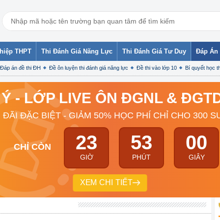
ghiệp THPT
Thi Đánh Giá Năng Lực
Thi Đánh Giá Tư Duy
Đáp Án 
Đáp án đề thi ĐH
Đề ôn luyện thi đánh giá năng lực
Đề thi vào lớp 10
Bí quyết học th
 Ý - LỚP LIVE ÔN ĐGNL & ĐG
 ĐÃI ĐẶC BIỆT - GIẢM 50% HỌC PHÍ CHỈ CHO 300 S
23
52
59
CHỈ CÒN
GIỜ
PHÚT
GIÂY
XEM CHI TIẾT