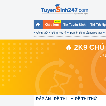
Khóa học
Tin Tuyển Sinh
Thi Tốt N
Đề thi thử
Đề thi học kì
Đáp án đề thi tốt nghiệp thpt
🔥 2K9 CHÚ
ƯU
ĐÁP ÁN - ĐỀ THI
ĐỀ THI THỬ