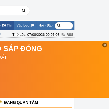
- Đề Thi
Vào Lớp 10
Hỏi - Đáp
i
Thứ sáu, 07/08/2026 00:07:06
RSS
TD SẮP ĐÓNG
UẤT
ĐANG QUAN TÂM