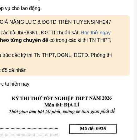
ệp vụ cho lao động.
H GIÁ NĂNG LỰC & ĐGTD TRÊN TUYENSINH247
, các bài thi ĐGNL, ĐGTD chuẩn sát.
Học thử ngay
theo từng chuyên đề
có trong các kì thi TN THPT,
ấu trúc các kỳ thi TN THPT, ĐGNL, ĐGTD. Phòng thi
c độ cá nhân
c ta hiện nay