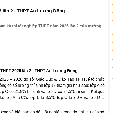
6 lần 2 - THPT An Lương Đông
oán kỳ thi tốt nghiệp THPT năm 2026 lần 2 của trường
 THPT 2026 lần 2 - THPT An Lương Đông
c 2025 – 2026 do sở Giáo Dục & Đào Tạo TP Huế tổ chức
g có số lượng thí sinh lớp 12 tham gia như sau: lớp A có
lớp C có 21,8% thí sinh và lớp D có 24,5% thí sinh. Kết quả
 là: lớp A là 0%; lớp B là 8,5%; lớp C là 7,0% và lớp D là
ường và biết bạn đó đậu tốt nghiệp trong đợt thi thử của sở