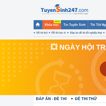
Khóa học
Tin Tuyển Sinh
Thi Tốt N
Đề thi thử
Đề thi học kì
Đáp án đề thi tốt nghiệp thpt
💥 NGÀY HỘI T
ĐÁP ÁN - ĐỀ THI
ĐỀ THI THỬ