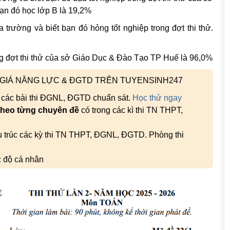
ạn đó học lớp B là 19,2%
a trường và biết bạn đó hỏng tốt nghiệp trong đợt thi thử.
ong đợt thi thử của sở Giáo Dục & Đào Tạo TP Huế là 96,0%
H GIÁ NĂNG LỰC & ĐGTD TRÊN TUYENSINH247
, các bài thi ĐGNL, ĐGTD chuẩn sát.
Học thử ngay
theo từng chuyên đề
có trong các kì thi TN THPT,
ấu trúc các kỳ thi TN THPT, ĐGNL, ĐGTD. Phòng thi
c độ cá nhân