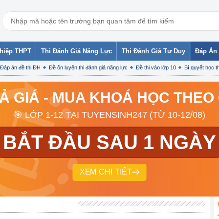
ghiệp THPT
Thi Đánh Giá Năng Lực
Thi Đánh Giá Tư Duy
Đáp Án 
Đáp án đề thi ĐH
Đề ôn luyện thi đánh giá năng lực
Đề thi vào lớp 10
Bí quyết học th
RẢ GIÁ - MUA KHOÁ HỌC THEO
🎯 LỚP 1-12 TẠI TUYENSINH247 (TỪ 10-12/08)
BẮT ĐẦU SAU 1 NGÀY
XEM CHI TIẾT