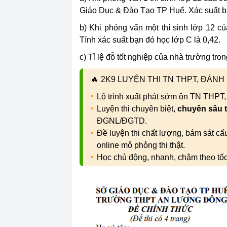
Giáo Dục & Đào Tạo TP Huế. Xác suất b
b) Khi phỏng vấn một thí sinh lớp 12 củ
Tính xác suất bạn đó học lớp C là 0,42.
c) Tỉ lệ đỗ tốt nghiệp của nhà trường tr
🔥
2K9 LUYỆN THI TN THPT, ĐÁN
Lộ trình xuất phát sớm ôn TN THPT
Luyện thi chuyên biệt,
chuyên sâu 
ĐGNL/ĐGTD.
Đề luyện thi chất lượng, bám sát c
online mô phỏng thi thật.
Học chủ động, nhanh, chậm theo tố