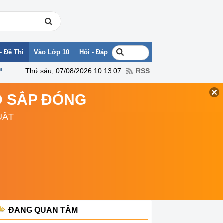
- Đề Thi
Vào Lớp 10
Hỏi - Đáp
i
Thứ sáu, 07/08/2026 10:13:07
RSS
TD SẮP ĐÓNG
UẤT
ĐANG QUAN TÂM