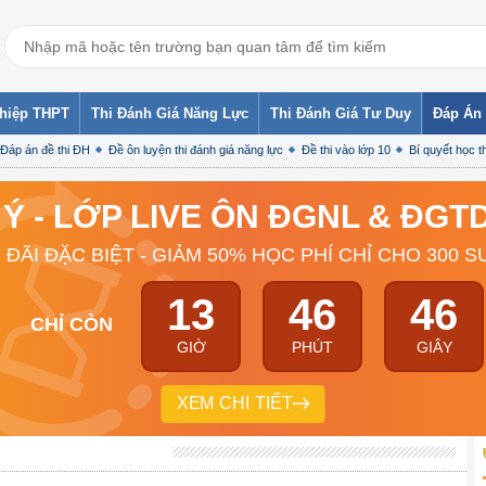
ghiệp THPT
Thi Đánh Giá Năng Lực
Thi Đánh Giá Tư Duy
Đáp Án 
Đáp án đề thi ĐH
Đề ôn luyện thi đánh giá năng lực
Đề thi vào lớp 10
Bí quyết học th
 Ý - LỚP LIVE ÔN ĐGNL & ĐG
 ĐÃI ĐẶC BIỆT - GIẢM 50% HỌC PHÍ CHỈ CHO 300 S
13
46
45
CHỈ CÒN
GIỜ
PHÚT
GIÂY
XEM CHI TIẾT