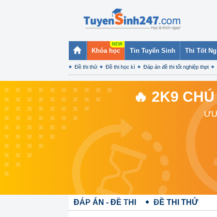
Khóa học
Tin Tuyển Sinh
Thi Tốt N
Đề thi thử
Đề thi học kì
Đáp án đề thi tốt nghiệp thpt
🔥 2K9 CHÚ
ƯU
ĐÁP ÁN - ĐỀ THI
ĐỀ THI THỬ