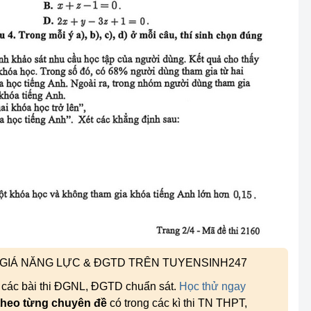
H GIÁ NĂNG LỰC & ĐGTD TRÊN TUYENSINH247
, các bài thi ĐGNL, ĐGTD chuẩn sát.
Học thử ngay
theo từng chuyên đề
có trong các kì thi TN THPT,