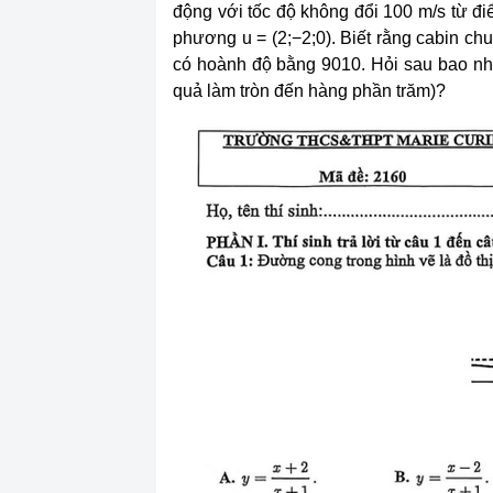
động với tốc độ không đổi 100 m/s từ đ
phương u = (2;−2;0). Biết rằng cabin c
có hoành độ bằng 9010. Hỏi sau bao nhiêu
quả làm tròn đến hàng phần trăm)?