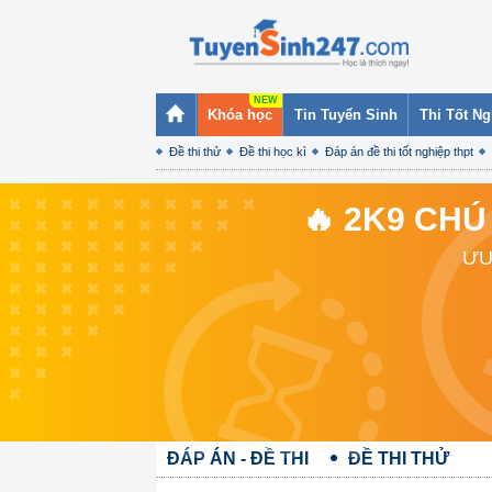
Khóa học
Tin Tuyển Sinh
Thi Tốt N
Đề thi thử
Đề thi học kì
Đáp án đề thi tốt nghiệp thpt
🔥 2K9 CHÚ
ƯU
ĐÁP ÁN - ĐỀ THI
ĐỀ THI THỬ