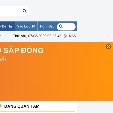
- Đề Thi
Vào Lớp 10
Hỏi - Đáp
i
Thứ sáu, 07/08/2026 09:23:43
RSS
TD SẮP ĐÓNG
UẤT
ĐANG QUAN TÂM