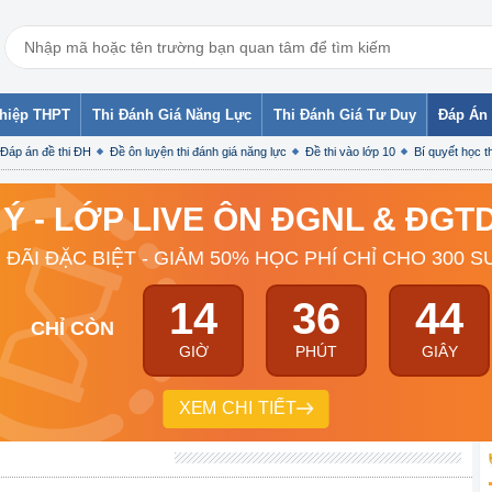
ghiệp THPT
Thi Đánh Giá Năng Lực
Thi Đánh Giá Tư Duy
Đáp Án 
Đáp án đề thi ĐH
Đề ôn luyện thi đánh giá năng lực
Đề thi vào lớp 10
Bí quyết học th
 Ý - LỚP LIVE ÔN ĐGNL & ĐG
 ĐÃI ĐẶC BIỆT - GIẢM 50% HỌC PHÍ CHỈ CHO 300 S
14
36
43
CHỈ CÒN
GIỜ
PHÚT
GIÂY
XEM CHI TIẾT