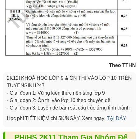
Theo TTHN
2K12! KHOÁ HỌC LỚP 9 & ÔN THI VÀO LỚP 10 TRÊN
TUYENSINH247
- Giai đoạn 1: Vững kiến thức nền tảng lớp 9
- Giai đoạn 2: Ôn thi vào lớp 10 theo chuyên đề
- Giai đoạn 3: Luyện đề bám sát cấu trúc từng tỉnh thành
Học phí TIẾT KIỆM chỉ 5K/NGÀY. Xem ngay:
TẠI ĐÂY
PH/HS 2K11 Tham Gia Nhóm Để