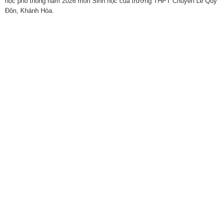
học phổ thông năm 2026 môn Sinh học của trường THPT Chuyên Lê Quý
Đôn, Khánh Hòa.