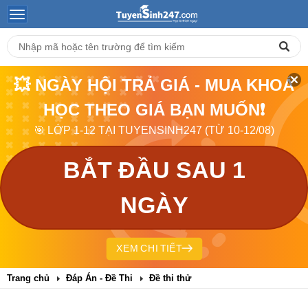
💥 NGÀY HỘI TRẢ GIÁ - MUA KHOÁ
HỌC THEO GIÁ BẠN MUỐN❗
🎯 LỚP 1-12 TẠI TUYENSINH247 (TỪ 10-12/08)
BẮT ĐẦU SAU 1
NGÀY
XEM CHI TIẾT
Trang chủ
Đáp Án - Đề Thi
Đề thi thử