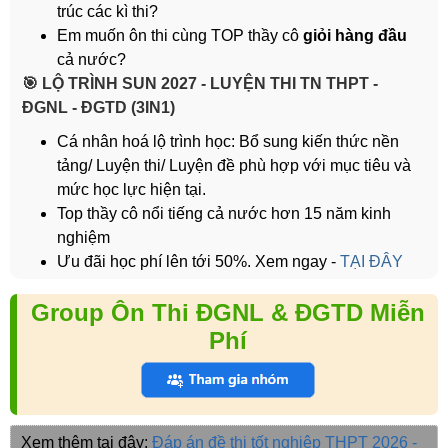
trúc các kì thi?
Em muốn ôn thi cùng TOP thầy cô
giỏi hàng đầu
cả nước?
️🎯 LỘ TRÌNH SUN 2027 - LUYỆN THI TN THPT -
ĐGNL - ĐGTD (3IN1)
Cá nhân hoá lộ trình học: Bổ sung kiến thức nền
tảng/ Luyện thi/ Luyện đề phù hợp với mục tiêu và
mức học lực hiện tại.
Top thầy cô nổi tiếng cả nước hơn 15 năm kinh
nghiệm
Ưu đãi học phí lên tới 50%. Xem ngay -
TẠI ĐÂY
Group Ôn Thi ĐGNL & ĐGTD Miễn
Phí
Xem thêm tại đây:
Đáp án đề thi tốt nghiệp THPT 2026 -