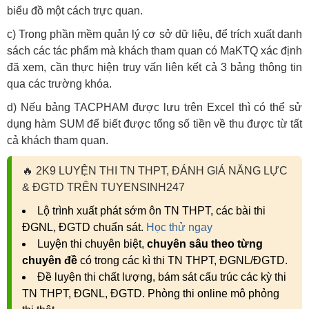
biểu đồ một cách trực quan.
c) Trong phần mềm quản lý cơ sở dữ liệu, để trích xuất danh
sách các tác phẩm mà khách tham quan có MaKTQ xác định
đã xem, cần thực hiện truy vấn liên kết cả 3 bảng thông tin
qua các trường khóa.
d) Nếu bảng TACPHAM được lưu trên Excel thì có thể sử
dụng hàm SUM để biết được tổng số tiền về thu được từ tất
cả khách tham quan.
🔥
2K9 LUYỆN THI TN THPT, ĐÁNH GIÁ NĂNG LỰC
& ĐGTD TRÊN TUYENSINH247
Lộ trình xuất phát sớm ôn TN THPT, các bài thi
ĐGNL, ĐGTD chuẩn sát.
Học thử ngay
Luyện thi chuyên biệt,
chuyên sâu theo từng
chuyên đề
có trong các kì thi TN THPT, ĐGNL/ĐGTD.
Đề luyện thi chất lượng, bám sát cấu trúc các kỳ thi
TN THPT, ĐGNL, ĐGTD. Phòng thi online mô phỏng