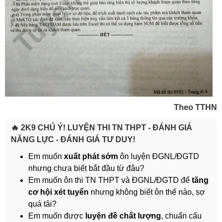
Theo TTHN
🔥 2K9 CHÚ Ý! LUYỆN THI TN THPT - ĐÁNH GIÁ
NĂNG LỰC - ĐÁNH GIÁ TƯ DUY!
Em muốn
xuất phát sớm
ôn luyện ĐGNL/ĐGTD
nhưng chưa biết bắt đầu từ đâu?
Em muốn ôn thi TN THPT và ĐGNL/ĐGTD để
tăng
cơ hội xét tuyển
nhưng không biết ôn thế nào, sợ
quá tải?
Em muốn được
luyện đề chất lượng
, chuẩn cấu