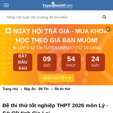
💥 NGÀY HỘI TRẢ GIÁ - MUA KHOÁ
HỌC THEO GIÁ BẠN MUỐN❗
🎯 LỚP 1-12 TẠI TUYENSINH247 (TỪ 10-12/08)
BẮT
09
54
23
ĐẦU
GIỜ
PHÚT
GIÂY
SAU
XEM CHI TIẾT
Trang chủ
Đáp Án - Đề Thi
Đề thi thử
Đề thi thử tốt nghiệp THPT 2026 môn Lý -