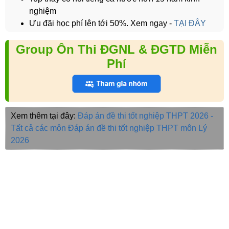
nghiệm
Ưu đãi học phí lên tới 50%. Xem ngay -
TẠI ĐÂY
Group Ôn Thi ĐGNL & ĐGTD Miễn
Phí
Xem thêm tại đây:
Đáp án đề thi tốt nghiệp THPT 2026 -
Tất cả các môn
Đáp án đề thi tốt nghiệp THPT môn Lý
2026