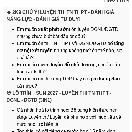
Theo TTHN
🔥 2K9 CHÚ Ý! LUYỆN THI TN THPT - ĐÁNH GIÁ
NĂNG LỰC - ĐÁNH GIÁ TƯ DUY!
Em muốn
xuất phát sớm
ôn luyện ĐGNL/ĐGTD
nhưng chưa biết bắt đầu từ đâu?
Em muốn ôn thi TN THPT và ĐGNL/ĐGTD để
tăng
cơ hội xét tuyển
nhưng không biết ôn thế nào, sợ
quá tải?
Em muốn được
luyện đề chất lượng
, chuẩn cấu
trúc các kì thi?
Em muốn ôn thi cùng TOP thầy cô
giỏi hàng đầu
cả nước?
️🎯 LỘ TRÌNH SUN 2027 - LUYỆN THI TN THPT -
ĐGNL - ĐGTD (3IN1)
Cá nhân hoá lộ trình học: Bổ sung kiến thức nền
tảng/ Luyện thi/ Luyện đề phù hợp với mục tiêu và
mức học lực hiện tại.
Top thầy cô nổi tiếng cả nước hơn 15 năm kinh