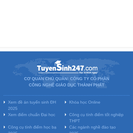
CƠ QUAN CHỦ QUẢN: CÔNG TY CỔ PHẦN
CÔNG NGHỆ GIÁO DỤC THÀNH PHÁT
Xem đề án tuyển sinh ĐH
Khóa học Online
2025
Xem điểm chuẩn Đại học
Công cụ tính điểm tốt nghiệp
THPT
Công cụ tính điểm học bạ
Các ngành nghề đào tạo