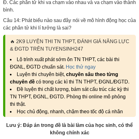
Đ. Các phân tử khi va chạm vào nhau và va chạm vào thành
bình.
Câu 14: Phát biểu nào sau đây nói về mô hình động học của
các phân tử khi lí tưởng là sai?
🔥
2K9 LUYỆN THI TN THPT, ĐÁNH GIÁ NĂNG LỰC
& ĐGTD TRÊN TUYENSINH247
Lộ trình xuất phát sớm ôn TN THPT, các bài thi
ĐGNL, ĐGTD chuẩn sát.
Học thử ngay
Luyện thi chuyên biệt,
chuyên sâu theo từng
chuyên đề
có trong các kì thi TN THPT, ĐGNL/ĐGTD.
Đề luyện thi chất lượng, bám sát cấu trúc các kỳ thi
TN THPT, ĐGNL, ĐGTD. Phòng thi online mô phỏng
thi thật.
Học chủ động, nhanh, chậm theo tốc độ cá nhân
Lưu ý: Đáp án trong đề là bài làm của học sinh, có thể
không chính xác