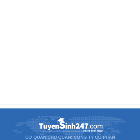
CƠ QUAN CHỦ QUẢN: CÔNG TY CỔ PHẦN