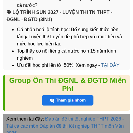
cả nước?
️🎯 LỘ TRÌNH SUN 2027 - LUYỆN THI TN THPT -
ĐGNL - ĐGTD (3IN1)
Cá nhân hoá lộ trình học: Bổ sung kiến thức nền
tảng/ Luyện thi/ Luyện đề phù hợp với mục tiêu và
mức học lực hiện tại.
Top thầy cô nổi tiếng cả nước hơn 15 năm kinh
nghiệm
Ưu đãi học phí lên tới 50%. Xem ngay -
TẠI ĐÂY
Group Ôn Thi ĐGNL & ĐGTD Miễn
Phí
Xem thêm tại đây:
Đáp án đề thi tốt nghiệp THPT 2026 -
Tất cả các môn
Đáp án đề thi tốt nghiệp THPT môn Văn