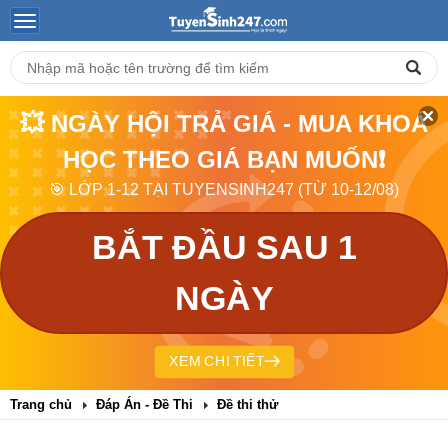
💥 NGÀY HỘI TRẢ GIÁ - MUA KHOÁ
HỌC THEO GIÁ BẠN MUỐN❗
🎯 LỚP 1-12 TẠI TUYENSINH247 (TỪ 10-12/08)
BẮT ĐẦU SAU 1
NGÀY
XEM CHI TIẾT
Trang chủ
Đáp Án - Đề Thi
Đề thi thử