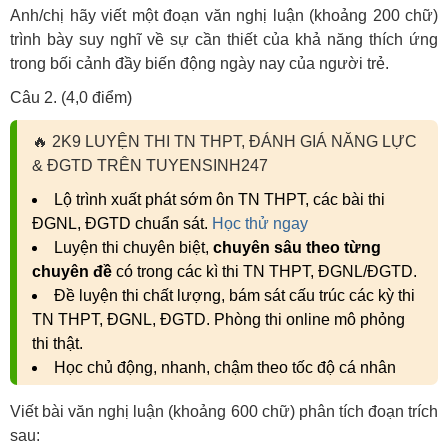
Anh/chị hãy viết một đoạn văn nghị luận (khoảng 200 chữ)
trình bày suy nghĩ về sự cần thiết của khả năng thích ứng
trong bối cảnh đầy biến động ngày nay của người trẻ.
Câu 2. (4,0 điểm)
🔥
2K9 LUYỆN THI TN THPT, ĐÁNH GIÁ NĂNG LỰC
& ĐGTD TRÊN TUYENSINH247
Lộ trình xuất phát sớm ôn TN THPT, các bài thi
ĐGNL, ĐGTD chuẩn sát.
Học thử ngay
Luyện thi chuyên biệt,
chuyên sâu theo từng
chuyên đề
có trong các kì thi TN THPT, ĐGNL/ĐGTD.
Đề luyện thi chất lượng, bám sát cấu trúc các kỳ thi
TN THPT, ĐGNL, ĐGTD. Phòng thi online mô phỏng
thi thật.
Học chủ động, nhanh, chậm theo tốc độ cá nhân
Viết bài văn nghị luận (khoảng 600 chữ) phân tích đoạn trích
sau: