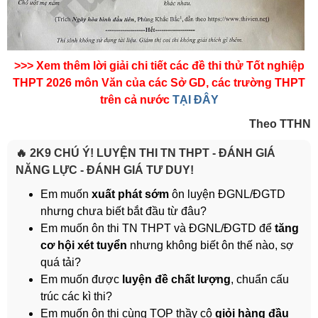
>>> Xem thêm lời giải chi tiết các đề thi thử Tốt nghiệp
THPT 2026 môn Văn của các Sở GD, các trường THPT
trên cả nước
TẠI ĐÂY
Theo TTHN
🔥 2K9 CHÚ Ý! LUYỆN THI TN THPT - ĐÁNH GIÁ
NĂNG LỰC - ĐÁNH GIÁ TƯ DUY!
Em muốn
xuất phát sớm
ôn luyện ĐGNL/ĐGTD
nhưng chưa biết bắt đầu từ đâu?
Em muốn ôn thi TN THPT và ĐGNL/ĐGTD để
tăng
cơ hội xét tuyển
nhưng không biết ôn thế nào, sợ
quá tải?
Em muốn được
luyện đề chất lượng
, chuẩn cấu
trúc các kì thi?
Em muốn ôn thi cùng TOP thầy cô
giỏi hàng đầu