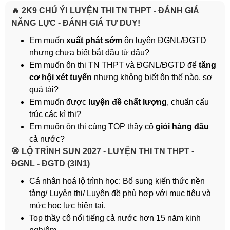
🔥 2K9 CHÚ Ý! LUYỆN THI TN THPT - ĐÁNH GIÁ
NĂNG LỰC - ĐÁNH GIÁ TƯ DUY!
Em muốn
xuất phát sớm
ôn luyện ĐGNL/ĐGTD
nhưng chưa biết bắt đầu từ đâu?
Em muốn ôn thi TN THPT và ĐGNL/ĐGTD để
tăng
cơ hội xét tuyển
nhưng không biết ôn thế nào, sợ
quá tải?
Em muốn được
luyện đề chất lượng
, chuẩn cấu
trúc các kì thi?
Em muốn ôn thi cùng TOP thầy cô
giỏi hàng đầu
cả nước?
️🎯 LỘ TRÌNH SUN 2027 - LUYỆN THI TN THPT -
ĐGNL - ĐGTD (3IN1)
Cá nhân hoá lộ trình học: Bổ sung kiến thức nền
tảng/ Luyện thi/ Luyện đề phù hợp với mục tiêu và
mức học lực hiện tại.
Top thầy cô nổi tiếng cả nước hơn 15 năm kinh