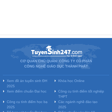
CƠ QUAN CHỦ QUẢN: CÔNG TY CỔ PHẦN
CÔNG NGHỆ GIÁO DỤC THÀNH PHÁT
Xem đề án tuyển sinh ĐH
Khóa học Online
2025
Xem điểm chuẩn Đại học
Công cụ tính điểm tốt nghiệp
THPT
Công cụ tính điểm học bạ
Các ngành nghề đào tạo
2025
2025