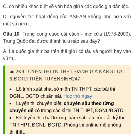
C. có nhiều khác biệt về văn hóa giữa các quốc gia dân tộc.
D. nguyên tắc hoạt động của ASEAN không phù hợp với
một số nước.
Câu 10
. Trong công cuộc cải cách - mở cửa (1978-2000),
Trung Quốc đạt được thành tựu nào sau đây?
A. Là quốc gia thứ ba trên thế giới có tàu và người bay vào
vũ trụ.
🔥
2K9 LUYỆN THI TN THPT, ĐÁNH GIÁ NĂNG LỰC
& ĐGTD TRÊN TUYENSINH247
Lộ trình xuất phát sớm ôn TN THPT, các bài thi
ĐGNL, ĐGTD chuẩn sát.
Học thử ngay
Luyện thi chuyên biệt,
chuyên sâu theo từng
chuyên đề
có trong các kì thi TN THPT, ĐGNL/ĐGTD.
Đề luyện thi chất lượng, bám sát cấu trúc các kỳ thi
TN THPT, ĐGNL, ĐGTD. Phòng thi online mô phỏng
thi thật.