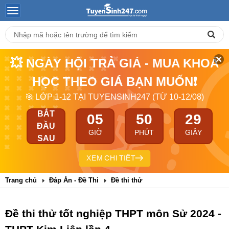
💥 NGÀY HỘI TRẢ GIÁ - MUA KHOÁ
HỌC THEO GIÁ BẠN MUỐN❗
🎯 LỚP 1-12 TẠI TUYENSINH247 (TỪ 10-12/08)
BẮT
05
50
28
ĐẦU
GIỜ
PHÚT
GIÂY
SAU
XEM CHI TIẾT
Trang chủ
Đáp Án - Đề Thi
Đề thi thử
Đề thi thử tốt nghiệp THPT môn Sử 2024 -