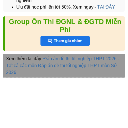
nghiệm
Ưu đãi học phí lên tới 50%. Xem ngay -
TẠI ĐÂY
Group Ôn Thi ĐGNL & ĐGTD Miễn
Phí
Xem thêm tại đây:
Đáp án đề thi tốt nghiệp THPT 2026 -
Tất cả các môn
Đáp án đề thi tốt nghiệp THPT môn Sử
2026