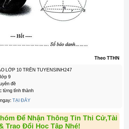
Theo TTHN
VÀO LỚP 10 TRÊN TUYENSINH247
 lớp 9
huyên đề
c từng tỉnh thành
 ngay:
TẠI ĐÂY
hóm Để Nhận Thông Tin Thi Cử,Tài
& Trao Đổi Học Tập Nhé!