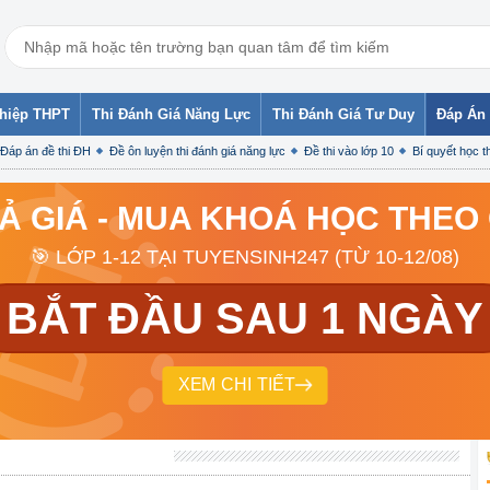
ghiệp THPT
Thi Đánh Giá Năng Lực
Thi Đánh Giá Tư Duy
Đáp Án 
Đáp án đề thi ĐH
Đề ôn luyện thi đánh giá năng lực
Đề thi vào lớp 10
Bí quyết học th
RẢ GIÁ - MUA KHOÁ HỌC THEO
🎯 LỚP 1-12 TẠI TUYENSINH247 (TỪ 10-12/08)
BẮT ĐẦU SAU 1 NGÀY
XEM CHI TIẾT