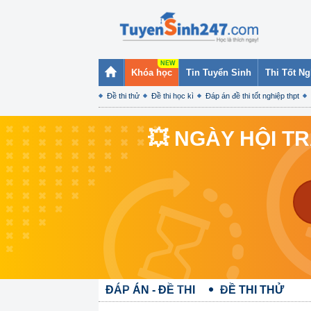
Khóa học
Tin Tuyển Sinh
Thi Tốt N
Đề thi thử
Đề thi học kì
Đáp án đề thi tốt nghiệp thpt
💥 NGÀY HỘI T
ĐÁP ÁN - ĐỀ THI
ĐỀ THI THỬ