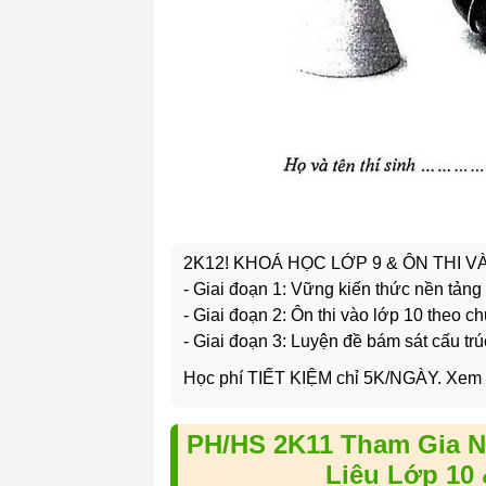
2K12! KHOÁ HỌC LỚP 9 & ÔN THI 
- Giai đoạn 1: Vững kiến thức nền tảng
- Giai đoạn 2: Ôn thi vào lớp 10 theo c
- Giai đoạn 3: Luyện đề bám sát cấu trú
Học phí TIẾT KIỆM chỉ 5K/NGÀY. Xem
PH/HS 2K11 Tham Gia N
Liệu Lớp 10 