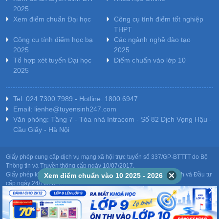
2025
Xem điểm chuẩn Đại học
Công cụ tính điểm tốt nghiệp
THPT
Công cụ tính điểm học bạ
Các ngành nghề đào tạo
2025
2025
Tổ hợp xét tuyển Đại học
Điểm chuẩn vào lớp 10
2025
Tel: 024.7300.7989 - Hotline: 1800.6947
Email: lienhe@tuyensinh247.com
Văn phòng: Tầng 7 - Tòa nhà Intracom - Số 82 Dịch Vọng Hậu -
Cầu Giấy - Hà Nội
Giấy phép cung cấp dịch vụ mạng xã hội trực tuyến số 337/GP-BTTTT do Bộ
Thông tin và Truyền thông cấp ngày 10/07/2017.
Giấy phép kinh doanh giáo dục: MST-0106478082 do Sở Kế hoạch và Đầu tư
Xem điểm chuẩn vào 10 2025 - 2026
cấp ngày 24/10/2011.
Chịu trách nhiệm nội dung: Phạm Đức Tuệ.