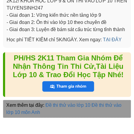
2K12! KHOÁ HỌC LỚP 9 & ÔN THI VÀO LỚP 10 TRÊN
TUYENSINH247
- Giai đoạn 1: Vững kiến thức nền tảng lớp 9
- Giai đoạn 2: Ôn thi vào lớp 10 theo chuyên đề
- Giai đoạn 3: Luyện đề bám sát cấu trúc từng tỉnh thành
Học phí TIẾT KIỆM chỉ 5K/NGÀY. Xem ngay:
TẠI ĐÂY
PH/HS 2K11 Tham Gia Nhóm Để
Nhận Thông Tin Thi Cử,Tài Liệu
Lớp 10 & Trao Đổi Học Tập Nhé!
Xem thêm tại đây:
Đề thi thử vào lớp 10
Đề thi thử vào
lớp 10 môn Anh