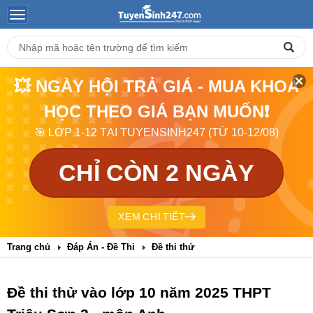
💥 NGÀY HỘI TRẢ GIÁ - MUA KHOÁ
HỌC THEO GIÁ BẠN MUỐN❗
🎯 LỚP 1-12 TẠI TUYENSINH247 (TỪ 10-12/08)
CHỈ CÒN 2 NGÀY
XEM CHI TIẾT
Trang chủ
Đáp Án - Đề Thi
Đề thi thử
Đề thi thử vào lớp 10 năm 2025 THPT