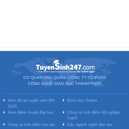
CƠ QUAN CHỦ QUẢN: CÔNG TY CỔ PHẦN
CÔNG NGHỆ GIÁO DỤC THÀNH PHÁT
Xem đề án tuyển sinh ĐH
Khóa học Online
2025
Xem điểm chuẩn Đại học
Công cụ tính điểm tốt nghiệp
THPT
Công cụ tính điểm học bạ
Các ngành nghề đào tạo