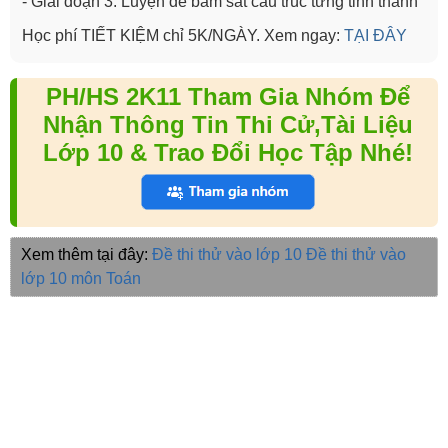
- Giai đoạn 3: Luyện đề bám sát cấu trúc từng tỉnh thành
Học phí TIẾT KIỆM chỉ 5K/NGÀY. Xem ngay:
TẠI ĐÂY
PH/HS 2K11 Tham Gia Nhóm Để
Nhận Thông Tin Thi Cử,Tài Liệu
Lớp 10 & Trao Đổi Học Tập Nhé!
Xem thêm tại đây:
Đề thi thử vào lớp 10
Đề thi thử vào
lớp 10 môn Toán