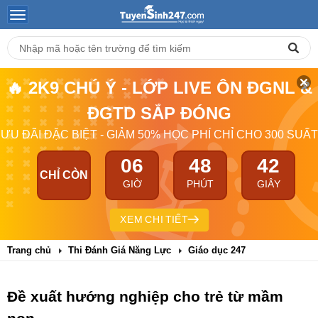
🔥 2K9 CHÚ Ý - LỚP LIVE ÔN ĐGNL &
ĐGTD SẮP ĐÓNG
ƯU ĐÃI ĐẶC BIỆT - GIẢM 50% HỌC PHÍ CHỈ CHO 300 SUẤT
06
48
41
CHỈ CÒN
GIỜ
PHÚT
GIÂY
XEM CHI TIẾT
Trang chủ
Thi Đánh Giá Năng Lực
Giáo dục 247
Đề xuất hướng nghiệp cho trẻ từ mầm