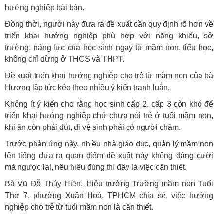
hướng nghiệp bài bản.
Đồng thời, người này đưa ra đề xuất cần quy định rõ hơn về
triển khai hướng nghiệp phù hợp với năng khiếu, sở
trường, năng lực của học sinh ngay từ mầm non, tiểu học,
không chỉ dừng ở THCS và THPT.
Đề xuất triển khai hướng nghiệp cho trẻ từ mầm non của bà
Hương lập tức kéo theo nhiều ý kiến tranh luận.
Không ít ý kiến cho rằng học sinh cấp 2, cấp 3 còn khó để
triển khai hướng nghiệp chứ chưa nói trẻ ở tuổi mầm non,
khi ăn còn phải đút, đi vệ sinh phải có người chăm.
Trước phản ứng này, nhiều nhà giáo dục, quản lý mầm non
lên tiếng đưa ra quan điểm đề xuất này không đáng cười
mà ngược lại, nếu hiểu đúng thì đây là việc cần thiết.
Bà Vũ Đỗ Thúy Hiền, Hiệu trưởng Trường mầm non Tuổi
Thơ 7, phường Xuân Hoà, TPHCM chia sẻ, việc hướng
nghiệp cho trẻ từ tuổi mầm non là cần thiết.